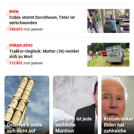
WIEN
Cobra stürmt Dorotheum, Täter ist
verschwunden
143.673
mal gelesen
VORARLBERG
Traktor-Unglück: Mutter (36) meldet
sich zu Wort
111.832
mal gelesen
„Der SPÖ ist jede
Krebskranker
Österreich sollte
sachliche
Biden hat
sich nicht auf
Munition
zahlreiche