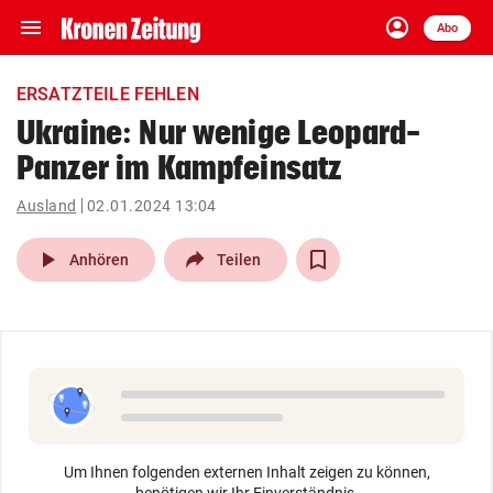
menu
account_circle
Navigation
Anmelden
Abo
close
Schließen
ein-/ausklappen
ERSATZTEILE FEHLEN
Abonnieren
Ukraine: Nur wenige Leopard-
Panzer im Kampfeinsatz
account_circle
arrow_right
Anmelden
Ausland
02.01.2024 13:04
pin_drop
arrow_right
Bundesland auswäh
Wien
play_arrow
Anhören
Teilen
bookmark
Merkliste
Suchbegriff
search
eingeben
Um Ihnen folgenden externen Inhalt zeigen zu können,