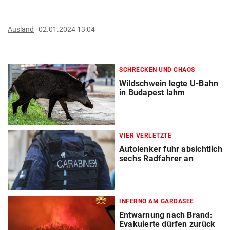
Ausland
02.01.2024 13:04
SCHRECKEN UND CHAOS
Wildschwein legte U-Bahn
in Budapest lahm
VIER VERLETZTE
Autolenker fuhr absichtlich
sechs Radfahrer an
INFERNO AM GARDASEE
Entwarnung nach Brand:
Evakuierte dürfen zurück