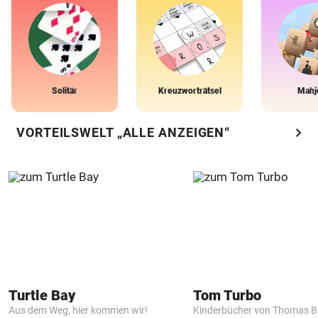
Solitär
Kreuzworträtsel
Mahj
chevron_right
VORTEILSWELT „ALLE ANZEIGEN“
Turtle Bay
Tom Turbo
Aus dem Weg, hier kommen wir!
Kinderbücher von Thomas B