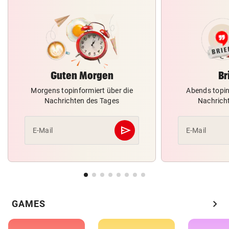
Guten Morgen
Br
Morgens topinformiert über die
Abends topin
Nachrichten des Tages
Nachrich
send
E-Mail
E-Mail
Abschicken
chevron_right
GAMES