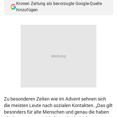
Kronen Zeitung als bevorzugte Google-Quelle
© Krone Multimedia GmbH & Co KG 2026
hinzufügen
Muthgasse 2, 1190 Wien
Zu besonderen Zeiten wie im Advent sehnen sich
die meisten Leute nach sozialen Kontakten. „Das gilt
besonders für alte Menschen und genau die haben