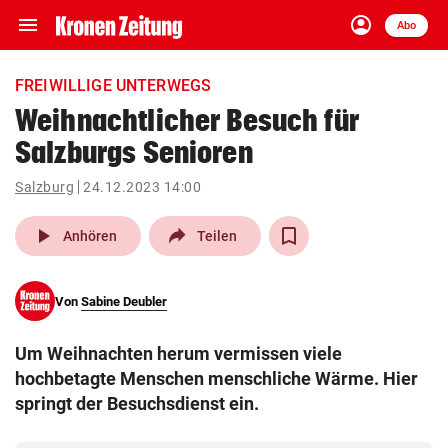
menu
account_circle
Navigation
Anmelden
Abo
close
Schließen
ein-/ausklappen
FREIWILLIGE UNTERWEGS
Abonnieren
Weihnachtlicher Besuch für
Salzburgs Senioren
account_circle
arrow_right
Anmelden
Salzburg
24.12.2023 14:00
pin_drop
arrow_right
Bundesland auswäh
Wien
play_arrow
Anhören
Teilen
bookmark
Merkliste
Von
Sabine Deubler
Suchbegriff
search
Um Weihnachten herum vermissen viele
eingeben
hochbetagte Menschen menschliche Wärme. Hier
springt der Besuchsdienst ein.