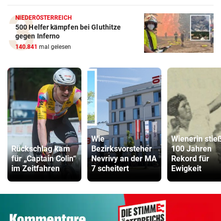
NIEDERÖSTERREICH
500 Helfer kämpfen bei Gluthitze
gegen Inferno
140.841
mal gelesen
Wie
Wienerin stie
Rückschlag kam
Bezirksvorsteher
100 Jahren
für „Captain Colin“
Nevrivy an der MA
Rekord für
im Zeitfahren
7 scheitert
Ewigkeit