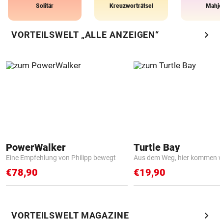
Solitär
Kreuzworträtsel
Mahj
chevron_right
VORTEILSWELT „ALLE ANZEIGEN“
PowerWalker
Turtle Bay
Eine Empfehlung von Philipp bewegt
Aus dem Weg, hier kommen w
€78,90
€19,90
chevron_right
VORTEILSWELT MAGAZINE