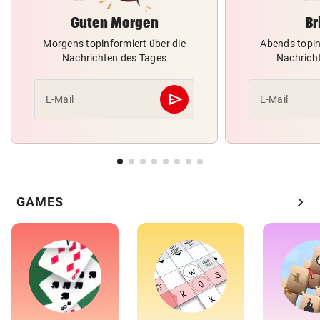
Guten Morgen
Br
Morgens topinformiert über die
Abends topin
Nachrichten des Tages
Nachrich
send
E-Mail
E-Mail
Abschicken
chevron_right
GAMES