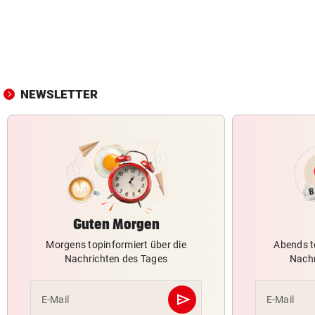
NEWSLETTER
Guten Morgen
Morgens topinformiert über die
Abends t
Nachrichten des Tages
Nachr
send
E-Mail
E-Mail
Abschicken