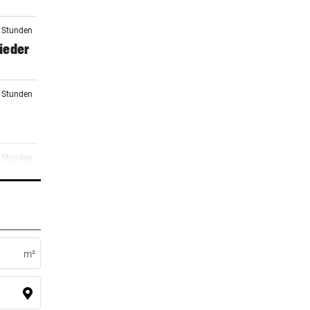
3 Stunden
wieder
5 Stunden
5 Stunden
ch am
7 Stunden
urgs
m²
7 Stunden
m