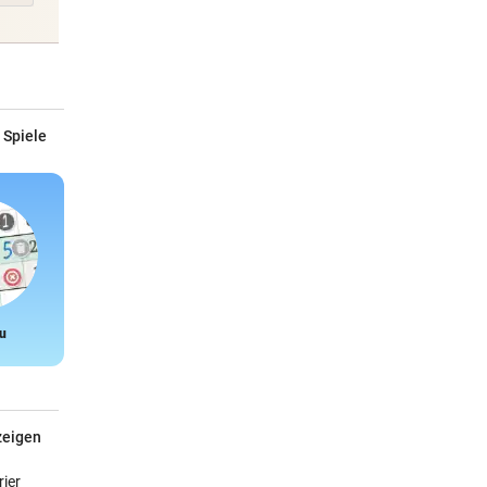
 Spiele
u
Snake
zeigen