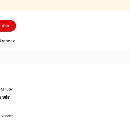
Abo
tschaft
krone.tv
Wissen
Gericht
Kolumnen
Freizeit
Reise
Ti
9 Minuten
 wir
2 Stunden