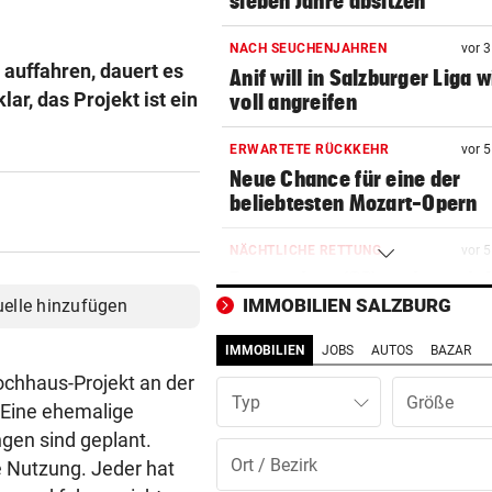
sieben Jahre absitzen
NACH SEUCHENJAHREN
vor 
 auffahren, dauert es
Anif will in Salzburger Liga 
lar, das Projekt ist ein
voll angreifen
ERWARTETE RÜCKKEHR
vor 
Neue Chance für eine der
beliebtesten Mozart-Opern
NÄCHTLICHE RETTUNG
vor 
Bergsteiger (38) verirrte si
Hochkönig
IMMOBILIEN SALZBURG
uelle hinzufügen
IMMOBILIEN
JOBS
AUTOS
BAZAR
BLITZEINSCHLÄGE
vor 
Waldbrände forderten Salzb
ochhaus-Projekt an der
Typ
Feuerwehren
. Eine ehemalige
gen sind geplant.
SOMALIER VERURTEILT
vor 
ge Nutzung. Jeder hat
Überfall mit Pistolen auf de