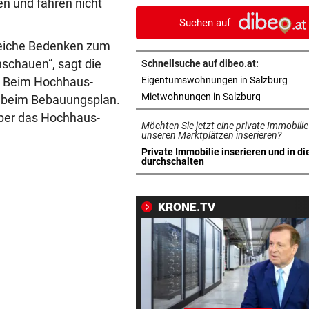
en und fahren nicht
Überfuhrsteg: Haft!
Suchen auf
WIEDERAUFNAHME
vor 
lreiche Bedenken zum
„Il viaggio a Reims“-Premie
nschauen“, sagt die
Schnellsuche auf dibeo.at:
Stammtisch-Flair
in n
). Beim Hochhaus-
Eigentumswohnungen in Salzburg
in neuem T
Mietwohnungen in Salzburg
g, beim Bebauungsplan.
34 IN WIEN HEUER
vor 
über das Hochhaus-
Immer mehr Tropennächte i
Möchten Sie jetzt eine private Immobilie
Landeshauptstädten
unseren Marktplätzen inserieren?
Private Immobilie inserieren und in di
in neuem Tab öffnen
durchschalten
KEIN REGEN IN SICHT
vor 
Salzburgs Gemeinden trock
immer weiter aus
KRONE.TV
„KRONE“ TRAF IHN
vor 1
So offen sprach Brasilien-St
vor Salzburg-Match
DOPPELTES NADELÖHR
vor 1