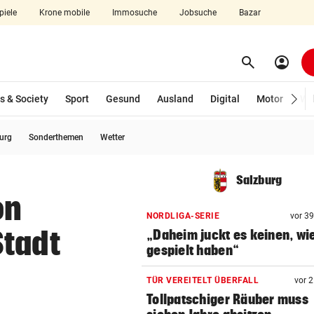
piele
Krone mobile
Immosuche
Jobsuche
Bazar
search
account_circle
Menü aufklappen
Suchen
s & Society
Sport
Gesund
Ausland
Digital
Motor
Wir
burg
Sonderthemen
Wetter
len
Salzburg
on
NORDLIGA-SERIE
vor 3
Stadt
„Daheim juckt es keinen, wie
gespielt haben“
TÜR VEREITELT ÜBERFALL
vor 
Tollpatschiger Räuber muss