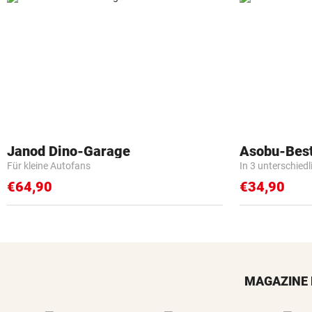
Janod Dino-Garage
Asobu-Best
Für kleine Autofans
In 3 unterschied
€64,90
€34,90
MAGAZINE 