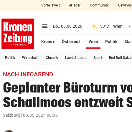
Vorteilswelt
ePaper
Community
Gewinns
close
Schließen
menu
Menü aufklappen
Do., 06.08.2026
33°C
Wien
Abonnieren
(ausgewählt)
Krone+
Österreich
Wien
Politik
Star
account_circle
arrow_right
Anmelden
Politik
Wirtschaft
Chronik
Land & Leute
Sport
Red Bull Salz
pin_drop
arrow_right
Bundesland auswäh
Wien
NACH INFOABEND
bookmark
Merkliste
Geplanter Büroturm v
Schallmoos entzweit 
Suchbegriff
search
eingeben
Salzburg
06.05.2024 08:00