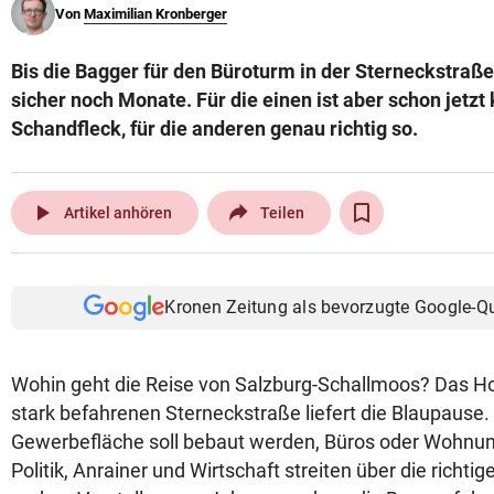
Von
Maximilian Kronberger
© Krone Multimedia GmbH & Co KG 2026
Muthgasse 2, 1190 Wien
Bis die Bagger für den Büroturm in der Sterneckstraße
sicher noch Monate. Für die einen ist aber schon jetzt k
Schandfleck, für die anderen genau richtig so.
play_arrow
Artikel anhören
Teilen
Kronen Zeitung als bevorzugte Google-Q
Wohin geht die Reise von Salzburg-Schallmoos? Das H
stark befahrenen Sterneckstraße liefert die Blaupause
Gewerbefläche soll bebaut werden, Büros oder Wohnun
Politik, Anrainer und Wirtschaft streiten über die richti