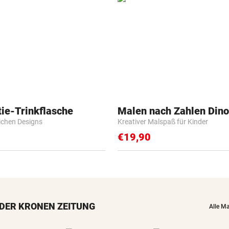
ie-Trinkflasche
Malen nach Zahlen Dino
lichen Designs
Kreativer Malspaß für Kinder
€19,90
DER KRONEN ZEITUNG
Alle M