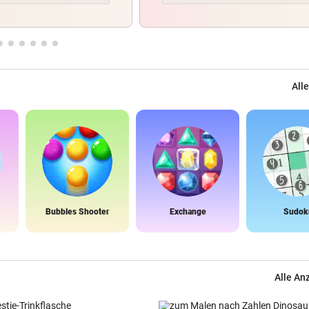
Alle
Bubbles Shooter
Exchange
Sudok
Alle An