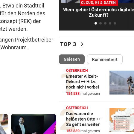
Weitere Großbaustelle legt
CLOUD, KI & DATEN:
 Etwa ein Stadtteil-
Salzburger Verkehr lahm
Wem gehört Österreichs digital
für den Norden des
Zukunft?
konzept (REK) der
MANNINGER UNFALLSTELLE
vor 1
„Wir sind froh, aber Alex bri
etzt werden.
nicht zurück!“
ängen Projektbetreiber
chevron_right
TOP 3
er Wohnraum.
EUROPA-LEAGUE-TICKER
vor 1
LIVE ab 19 Uhr: Red Bull Sal
(ausgewählt)
Gelesen
Kommentiert
gegen FC Pafos!
ÖSTERREICH
MIT BOJE GEFUNDEN
vor 1
Erneuter Allzeit-
Rekord ++ Hitze
Pensionistin starb beim
noch nicht vorbei
Schwimmen im Wallersee
154.538
mal gelesen
FRÜCHTL „NEUER ZWEIER“
vor 1
ÖSTERREICH
Red Bull Salzburg hat neuen
Das waren die
Tormann gefunden
heißesten Orte ++
So geht es weiter
DANK MEGA-ABLÖSE
vor 1
153.839
mal gelesen