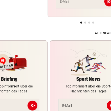
se
E-Mail
ALLE NEWS
Briefing
Sport News
opinformiert über die
Topinformiert über die Sport
ichten des Tages
Nachrichten des Tages
send
s
E-Mail
Abschicken