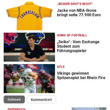
„BESSER GEHT‘S NICHT“
Jacke von NBA-Ikone
bringt satte 77.900 Euro
HOME OF FOOTBALL
„Seiko“: Vom Exchange
Student zum
Führungsspieler
AFLE
Vikings gewinnen
Spitzenspiel bei Rhein Fire
(ausgewählt)
Gelesen
Kommentiert
ÖSTERREICH