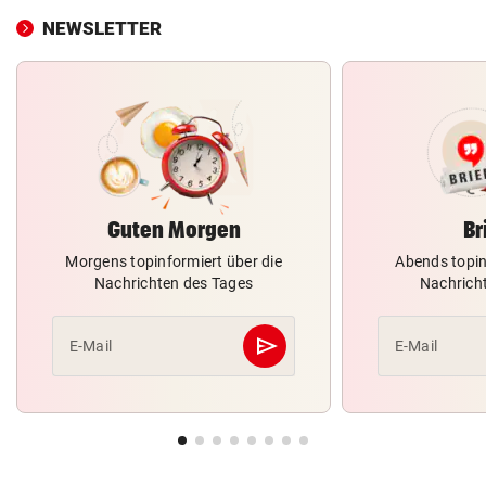
NEWSLETTER
Guten Morgen
Br
Morgens topinformiert über die
Abends topin
Nachrichten des Tages
Nachrich
send
E-Mail
E-Mail
Abschicken