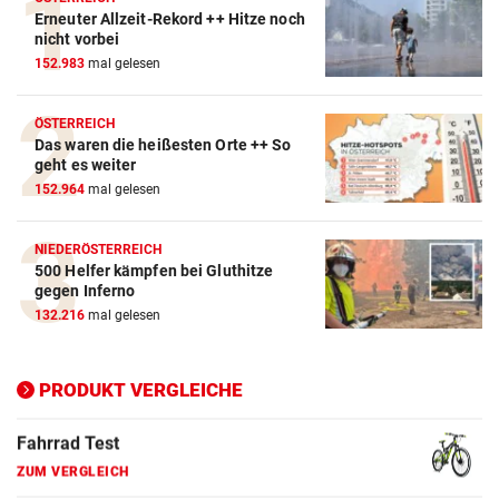
Erneuter Allzeit-Rekord ++ Hitze noch
Action-Cam Vergleich
nicht vorbei
152.983
mal gelesen
ZUM VERGLEICH
Crosstrainer Vergleich
ÖSTERREICH
Das waren die heißesten Orte ++ So
ZUM VERGLEICH
geht es weiter
152.964
mal gelesen
E-Bike Vergleich
ZUM VERGLEICH
NIEDERÖSTERREICH
500 Helfer kämpfen bei Gluthitze
Elektro-Scooter Vergleich
gegen Inferno
ZUM VERGLEICH
132.216
mal gelesen
Ergometer Vergleich
ZUM VERGLEICH
PRODUKT VERGLEICHE
Fahrrad Test
ZUM VERGLEICH