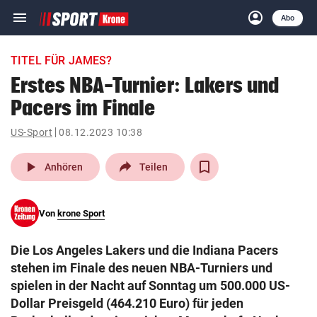
menu
account_circle
Navigation
Anmelden
Abo
close
Schließen
ein-/ausklappen
TITEL FÜR JAMES?
Abonnieren
Erstes NBA-Turnier: Lakers und
Pacers im Finale
account_circle
arrow_right
Anmelden
US-Sport
08.12.2023 10:38
pin_drop
arrow_right
Bundesland auswäh
Wien
play_arrow
Anhören
Teilen
bookmark
Merkliste
Von
krone Sport
Suchbegriff
search
Die Los Angeles Lakers und die Indiana Pacers
eingeben
stehen im Finale des neuen NBA-Turniers und
spielen in der Nacht auf Sonntag um 500.000 US-
Dollar Preisgeld (464.210 Euro) für jeden