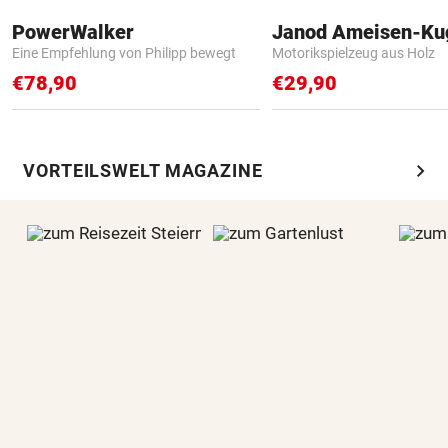
PowerWalker
Janod Ameisen-Ku
Eine Empfehlung von Philipp bewegt
Motorikspielzeug aus Holz
€78,90
€29,90
chevron_right
VORTEILSWELT MAGAZINE