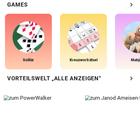
chevron_right
GAMES
Solitär
Kreuzworträtsel
Mahj
chevron_right
VORTEILSWELT „ALLE ANZEIGEN“