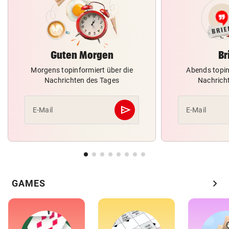
Guten Morgen
Br
Morgens topinformiert über die
Abends topin
Nachrichten des Tages
Nachrich
send
E-Mail
E-Mail
Abschicken
chevron_right
GAMES