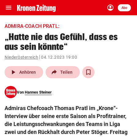
menu
account_circle
Navigation
Anmelden
Abo
close
Schließen
ein-/ausklappen
ADMIRA-COACH PRATL:
Abonnieren
„Hatte nie das Gefühl, dass es
aus sein könnte“
account_circle
arrow_right
Anmelden
Niederösterreich
04.12.2023 19:00
pin_drop
arrow_right
Bundesland auswäh
Wien
play_arrow
Anhören
Teilen
bookmark
Merkliste
Von
Hannes Steiner
Suchbegriff
search
Admiras Chefcoach Thomas Pratl im „Krone“-
eingeben
Interview über seine erste Saison als Profitrainer,
die Leistungsschwankungen des Teams in Liga
zwei und den Rückhalt durch Peter Stöger. Freitag