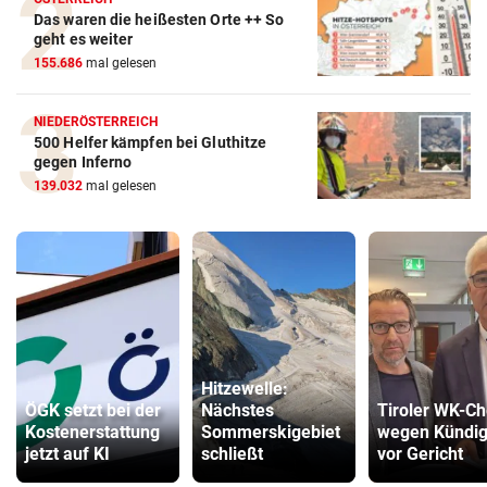
Das waren die heißesten Orte ++ So
geht es weiter
155.686
mal gelesen
NIEDERÖSTERREICH
500 Helfer kämpfen bei Gluthitze
gegen Inferno
139.032
mal gelesen
Hitzewelle:
ÖGK setzt bei der
Nächstes
Tiroler WK-Ch
Kostenerstattung
Sommerskigebiet
wegen Kündi
jetzt auf KI
schließt
vor Gericht