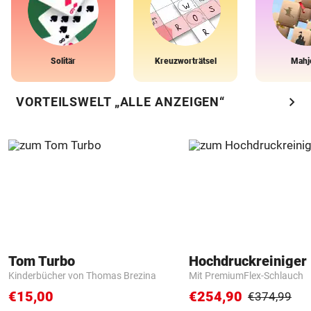
Solitär
Kreuzworträtsel
Mahj
chevron_right
VORTEILSWELT „ALLE ANZEIGEN“
Tom Turbo
Hochdruckreiniger 
Kinderbücher von Thomas Brezina
Mit PremiumFlex-Schlauch
€15,00
€254,90
€374,99