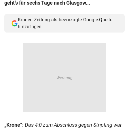
geht’s für sechs Tage nach Glasgow...
© Krone Multimedia GmbH & Co KG 2026
Muthgasse 2, 1190 Wien
Kronen Zeitung als bevorzugte Google-Quelle
hinzufügen
„Krone“:
Das 4:0 zum Abschluss gegen Stripfing war