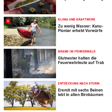
KLIMA UND KRAFTWERK
Zu wenig Wasser: Kanu-
Pionier erhebt Vorwürfe
BRAND IM FÖHRENWALD
Glutnester halten die
Feuerwehrleute auf Trab
ENTDECKUNG NACH STURM
Eremit mit sechs Beinen
lebt in alten Birnbäumen