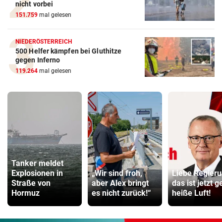
nicht vorbei
151.759
mal gelesen
NIEDERÖSTERREICH
500 Helfer kämpfen bei Gluthitze
gegen Inferno
119.264
mal gelesen
Tanker meldet
Explosionen in
„Wir sind froh,
Liebe Regieru
Straße von
aber Alex bringt
das ist jetzt 
Hormuz
es nicht zurück!“
heiße Luft!