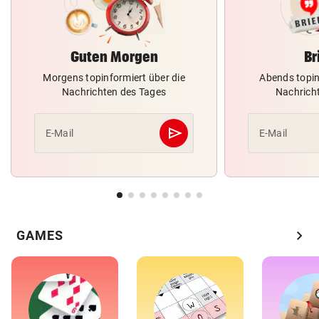
Guten Morgen
Br
Morgens topinformiert über die
Abends topin
Nachrichten des Tages
Nachrich
send
E-Mail
E-Mail
Abschicken
chevron_right
GAMES