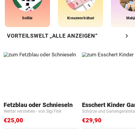
Solitär
Kreuzworträtsel
Mahj
chevron_right
VORTEILSWELT „ALLE ANZEIGEN“
Fetzblau oder Schnieseln
Wetter verstehen - von Sigi Fink
Schürze und Gartengerätet
€25,00
€29,90