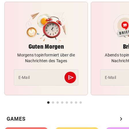
Guten Morgen
Br
Morgens topinformiert über die
Abends topin
Nachrichten des Tages
Nachrich
send
E-Mail
E-Mail
Abschicken
chevron_right
GAMES