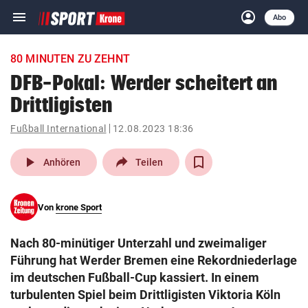
menu
account_circle
Navigation
Anmelden
Abo
close
Schließen
ein-/ausklappen
80 MINUTEN ZU ZEHNT
Abonnieren
DFB-Pokal: Werder scheitert an
Drittligisten
account_circle
arrow_right
Anmelden
Fußball International
12.08.2023 18:36
pin_drop
arrow_right
Bundesland auswäh
Wien
play_arrow
Anhören
Teilen
bookmark
Merkliste
Von
krone Sport
Suchbegriff
search
Nach 80-minütiger Unterzahl und zweimaliger
eingeben
Führung hat Werder Bremen eine Rekordniederlage
im deutschen Fußball-Cup kassiert. In einem
turbulenten Spiel beim Drittligisten Viktoria Köln