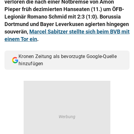
verloren die nach einer Notbremse von Amon
© Krone Multimedia GmbH & Co KG 2026
Pieper früh dezimierten Hanseaten (11.) um ÖFB-
Muthgasse 2, 1190 Wien
Legionär Romano Schmid mit 2:3 (1:0). Borussia
Dortmund und Bayer Leverkusen agierten hingegen
souverän,
Marcel Sabitzer stellte sich beim BVB mit
einem Tor ein
.
Kronen Zeitung als bevorzugte Google-Quelle
hinzufügen