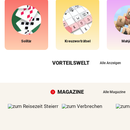
Solitär
Kreuzworträtsel
Mahj
VORTEILSWELT
Alle Anzeigen
MAGAZINE
Alle Magazine