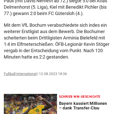
Pauli (mit David Nemeth ab 72.) siegte 5:0 bei Atlas
Delmenhorst (5. Liga), Kiel mit Benedikt Pichler (bis
77.) gewann 2:0 beim FC Gütersloh (4.).
Mit dem VfL Bochum verabschiedete sich indes ein
weiterer Erstligist aus dem Bewerb. Die Bochumer
scheiterten beim Drittligisten Arminia Bielefeld mit
1:4 im Elfmeterschießen. ÖFB-Legionär Kevin Stöger
vergab in der Entscheidung vom Punkt. Nach 120
Minuten hatte es 2:2 gestanden.
Fußball International
12.08.2023 18:36
SCHRIEB WM-GESCHICHTE
Bayern kassiert Millionen
– dank Transfer-Clou