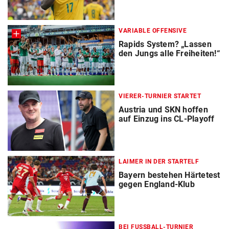
VARIABLE OFFENSIVE
Rapids System? „Lassen
den Jungs alle Freiheiten!“
VIERER-TURNIER STARTET
Austria und SKN hoffen
auf Einzug ins CL-Playoff
LAIMER IN DER STARTELF
Bayern bestehen Härtetest
gegen England-Klub
BEI FUSSBALL-TURNIER