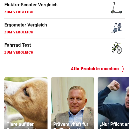
Faszienrolle Vergleich
ZUM VERGLEICH
Hoverboard Vergleich
ZUM VERGLEICH
Kinderfahrrad Vergleich
ZUM VERGLEICH
Alle Produkte ansehen
Tiere auf der
Präventivhaft für
„Nur Pflicht er