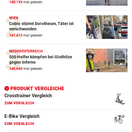
160.194
mal gelesen
ZUM VERGLEICH
Crosstrainer Vergleich
WIEN
Cobra stürmt Dorotheum, Täter ist
ZUM VERGLEICH
verschwunden
141.413
mal gelesen
E-Bike Vergleich
ZUM VERGLEICH
NIEDERÖSTERREICH
500 Helfer kämpfen bei Gluthitze
Elektro-Scooter Vergleich
gegen Inferno
ZUM VERGLEICH
140.640
mal gelesen
Ergometer Vergleich
PRODUKT VERGLEICHE
ZUM VERGLEICH
Fahrrad Test
ZUM VERGLEICH
Fahrradanhänger Vergleich
ZUM VERGLEICH