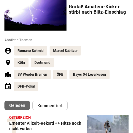
Brutal! Amateur-Kicker
stirbt nach Blitz-Einschlag
Ähnliche Themen
Romano Schmid
Marcel Sabitzer
Köln
Dortmund
SV Werder Bremen
ÖFB
Bayer 04 Leverkusen
DFB-Pokal
(ausgewählt)
Gelesen
Kommentiert
ÖSTERREICH
Erneuter Allzeit-Rekord ++ Hitze noch
nicht vorbei
Action-Cam Vergleich