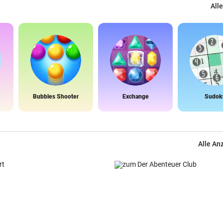
Alle
Bubbles Shooter
Exchange
Sudok
Alle An