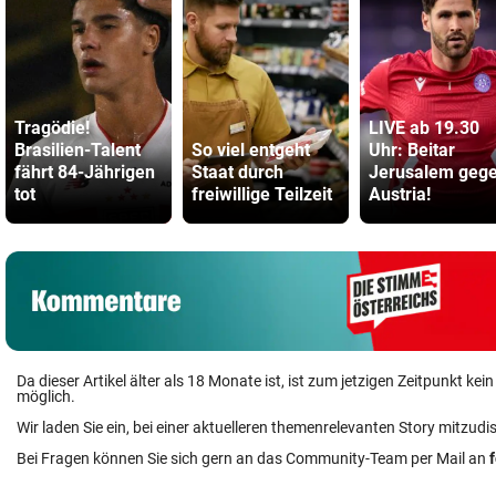
Tragödie!
LIVE ab 19.30
Brasilien-Talent
So viel entgeht
Uhr: Beitar
fährt 84-Jährigen
Staat durch
Jerusalem geg
tot
freiwillige Teilzeit
Austria!
Da dieser Artikel älter als 18 Monate ist, ist zum jetzigen Zeitpunkt k
möglich.
Wir laden Sie ein, bei einer aktuelleren themenrelevanten Story mitzudi
Bei Fragen können Sie sich gern an das Community-Team per Mail an