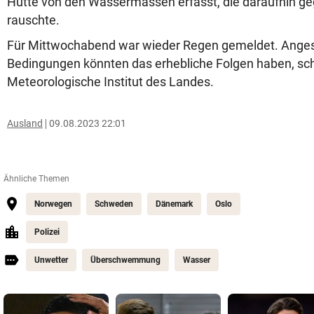
Hütte von den Wassermassen erfasst, die daraufhin ge
rauschte.
Für Mittwochabend war wieder Regen gemeldet. Angesi
Bedingungen könnten das erhebliche Folgen haben, sc
Meteorologische Institut des Landes.
Ausland
09.08.2023 22:01
Ähnliche Themen
Norwegen
Schweden
Dänemark
Oslo
Polizei
Unwetter
Überschwemmung
Wasser