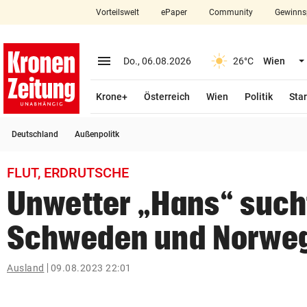
Vorteilswelt
ePaper
Community
Gewinns
close
Schließen
menu
Menü aufklappen
Do., 06.08.2026
26°C
Wien
Abonnieren
Krone+
Österreich
Wien
Politik
Star
account_circle
arrow_right
Anmelden
Deutschland
Außenpolitk
pin_drop
arrow_right
Bundesland auswäh
Wien
FLUT, ERDRUTSCHE
bookmark
Merkliste
Unwetter „Hans“ such
Schweden und Norwe
Suchbegriff
search
eingeben
Ausland
09.08.2023 22:01