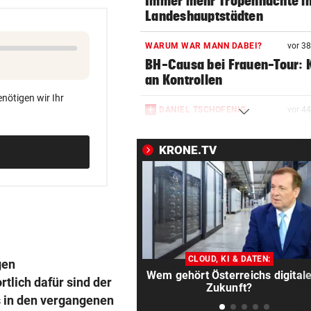
Immer mehr Tropennächte i
Landeshauptstädten
WARUM WAR MANN DABEI?
vor 3
BH-Causa bei Frauen-Tour: K
an Kontrollen
nötigen wir Ihr
DANIEL TSCHOFENIG
vor 4
Früher Sommer-Start: „Endl
verletzungsfrei!“
KRONE.TV
AUF DER BRENNERSTRECKE
vor 4
Paar wurde mit Pkw von der
Autobahn geschleudert
FRAUEN & ZUSAMMENHALT?
vor 4
„Männliche Kollegen sind me
CLOUD, KI & DATEN:
gen
nicht das Problem“
Wem gehört Österreichs digital
lich dafür sind der
Zukunft?
 in den vergangenen
KEIN REGEN IN SICHT
vor ein