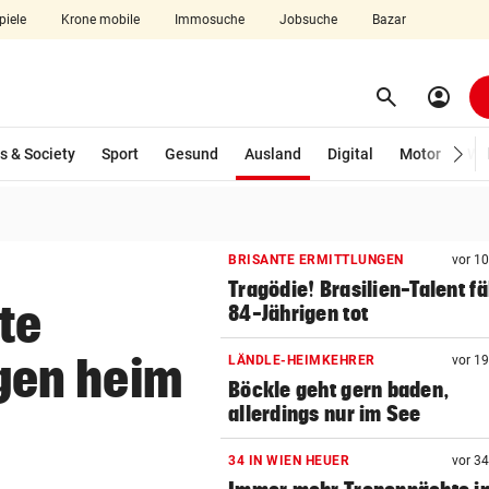
piele
Krone mobile
Immosuche
Jobsuche
Bazar
search
account_circle
Menü aufklappen
Suchen
(ausgewählt)
s & Society
Sport
Gesund
Ausland
Digital
Motor
Wir
len
BRISANTE ERMITTLUNGEN
vor 1
Tragödie! Brasilien-Talent fä
te
84-Jährigen tot
gen heim
LÄNDLE-HEIMKEHRER
vor 1
Böckle geht gern baden,
allerdings nur im See
34 IN WIEN HEUER
vor 3