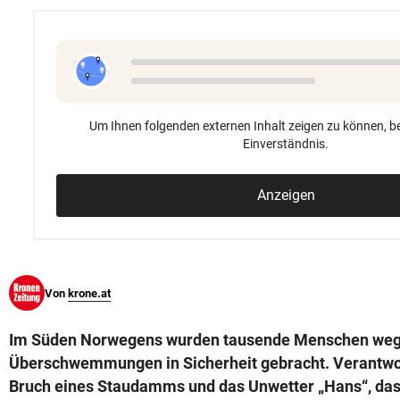
© Krone Multimedia GmbH & Co KG 2026
Muthgasse 2, 1190 Wien
Um Ihnen folgenden externen Inhalt zeigen zu können, be
Einverständnis.
Anzeigen
Von
krone.at
Im Süden Norwegens wurden tausende Menschen we
Überschwemmungen in Sicherheit gebracht. Verantwort
Bruch eines Staudamms und das Unwetter „Hans“, das