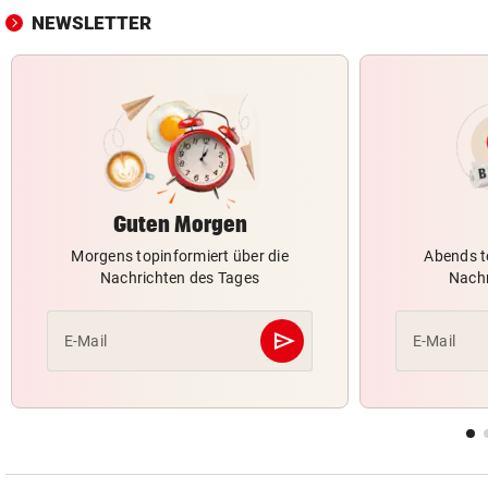
NEWSLETTER
Guten Morgen
Morgens topinformiert über die
Abends t
Nachrichten des Tages
Nachr
send
E-Mail
E-Mail
Abschicken