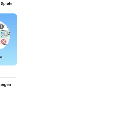
 Spiele
u
Snake
zeigen