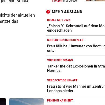
gen eine Brücke
119.264
mal gelesen
VOR KÜSTE OMANS
vor 
Tanker meldet Explosionen i
MEHR AUSLAND
Straße von Hormuz
chts der aktuellen
IM ALL SEIT 2025
hätzte das
URTEIL GEFALLEN
vor 
„Falcon 9“-Schrottteil auf dem M
Altacher Kies-Krieg: Gericht
eingeschlagen
Franz Kopf recht
SUCHAKTION IM BODENSEE
EXPERTEN WARNEN
vor 
Frau fällt bei Unwetter von Boot u
unter
Hitze gefährdet Gewässer u
heimische Fischwelt
VOR KÜSTE OMANS
Tanker meldet Explosionen in Str
Hormuz
VERDÄCHTIGE IN HAFT
Frau sticht vier Männer im Zentr
Londons nieder
PENSION KASSIERT