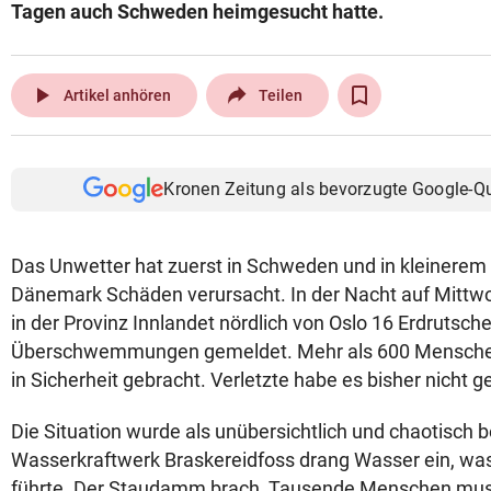
Tagen auch Schweden heimgesucht hatte.
play_arrow
Artikel anhören
Teilen
Kronen Zeitung als bevorzugte Google-Q
Das Unwetter hat zuerst in Schweden und in kleinere
Dänemark Schäden verursacht. In der Nacht auf Mittwo
in der Provinz Innlandet nördlich von Oslo 16 Erdrutsch
Überschwemmungen gemeldet. Mehr als 600 Menschen 
in Sicherheit gebracht. Verletzte habe es bisher nicht 
Die Situation wurde als unübersichtlich und chaotisch b
Wasserkraftwerk Braskereidfoss drang Wasser ein, wa
führte. Der Staudamm brach, Tausende Menschen muss