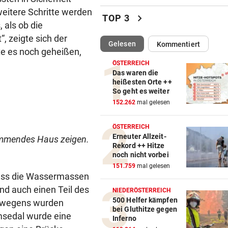
weitere Schritte werden
Frau fällt bei Unwetter von B
chevron_right
TOP 3
und geht unter
, als ob die
 zeigte sich der
(ausgewählt)
Gelesen
Kommentiert
CHAMPIONS-LEAGUE-TRAUM
vor ein
te es noch geheißen,
„Wir leben noch!“ Sturm zei
ÖSTERREICH
sich kämpferisch
Das waren die
heißesten Orte ++
So geht es weiter
„KRONE“ TRAF IHN
vor 
152.262
mal gelesen
So offen sprach Brasilien-St
vor Salzburg-Match
ÖSTERREICH
Erneuter Allzeit-
immendes Haus zeigen.
BELASTUNG STEIGT IN NÖ
vor 
Rekord ++ Hitze
300 Tage im Jahr lassen Poll
noch nicht vorbei
Allergiker niesen
151.759
mal gelesen
ass die Wassermassen
FIFA UND INFANTINO
vor 
d auch einen Teil des
NIEDERÖSTERREICH
Gegenschlag, Wirbel um WM
500 Helfer kämpfen
rwegens wurden
bei Gluthitze gegen
und neue Vorwürfe
msedal wurde eine
Inferno