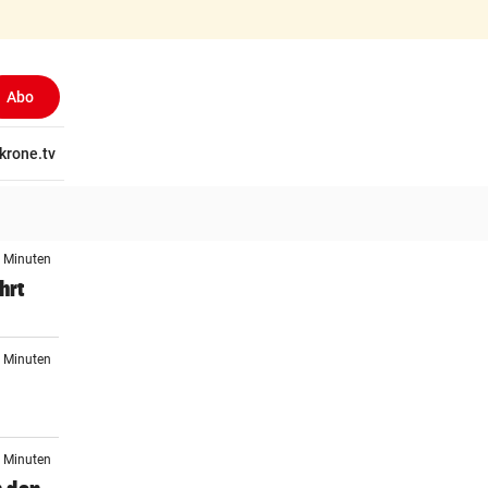
Abo
tschaft
krone.tv
Wissen
Gericht
Kolumnen
Freizeit
Reise
Ti
0 Minuten
hrt
9 Minuten
4 Minuten