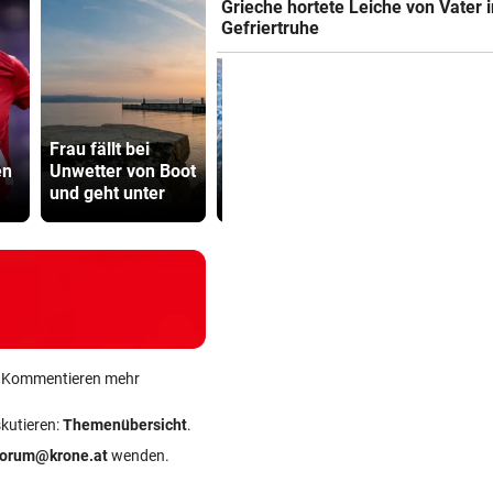
Grieche hortete Leiche von Vater i
Gefriertruhe
Wasser wird
Abhöraffär
Frau fällt bei
knapp: Jetzt
Ermittlung
en
Unwetter von Boot
drohen Kunden
gegen ORF
und geht unter
Strafen
Stiftungsra
ein Kommentieren mehr
skutieren:
Themenübersicht
.
forum@krone.at
wenden.