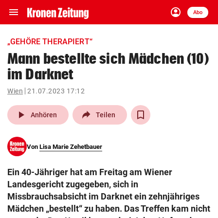
menu
account_circle
Navigation
Anmelden
Abo
close
Schließen
ein-/ausklappen
„GEHÖRE THERAPIERT“
Abonnieren
Mann bestellte sich Mädchen (10)
im Darknet
account_circle
arrow_right
Anmelden
Wien
21.07.2023 17:12
pin_drop
arrow_right
Bundesland auswäh
Wien
play_arrow
Anhören
Teilen
bookmark
Merkliste
Von
Lisa Marie Zehetbauer
Suchbegriff
search
Ein 40-Jähriger hat am Freitag am Wiener
eingeben
Landesgericht zugegeben, sich in
Missbrauchsabsicht im Darknet ein zehnjähriges
Mädchen „bestellt“ zu haben. Das Treffen kam nicht