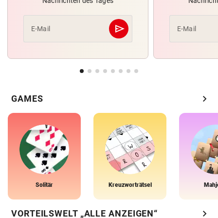
Nachrichten des Tages
Nachrich
send
E-Mail
E-Mail
Abschicken
chevron_right
GAMES
Solitär
Kreuzworträtsel
Mahj
chevron_right
VORTEILSWELT „ALLE ANZEIGEN“