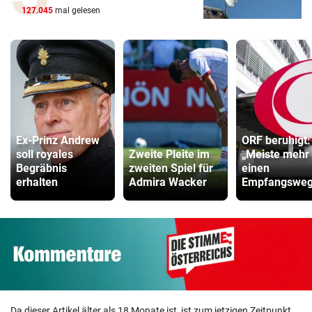
127.045
mal gelesen
Ex-Prinz Andrew
ORF beruhigt:
soll royales
Zweite Pleite im
„Meiste mehr 
Begräbnis
zweiten Spiel für
einen
erhalten
Admira Wacker
Empfangsweg
Da dieser Artikel älter als 18 Monate ist, ist zum jetzigen Zeitpunkt