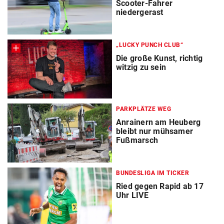
Scooter-Fahrer
niedergerast
„LUCKY PUNCH CLUB“
Die große Kunst, richtig
witzig zu sein
PARKPLÄTZE WEG
Anrainern am Heuberg
bleibt nur mühsamer
Fußmarsch
BUNDESLIGA IM TICKER
Ried gegen Rapid ab 17
Uhr LIVE