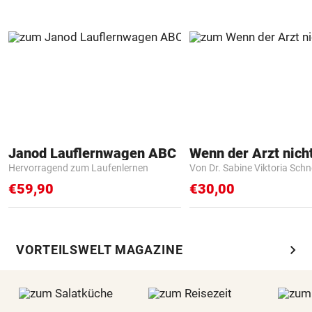
Janod Lauflernwagen ABC
Hervorragend zum Laufenlernen
Von Dr. Sabine Viktoria Schn
€59,90
€30,00
chevron_right
VORTEILSWELT MAGAZINE