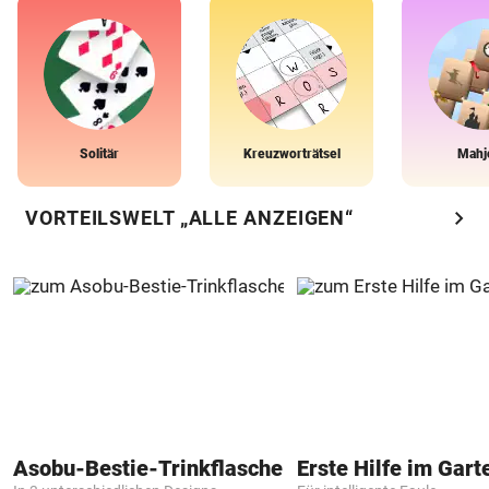
Solitär
Kreuzworträtsel
Mahj
chevron_right
VORTEILSWELT „ALLE ANZEIGEN“
Asobu-Bestie-Trinkflasche
Erste Hilfe im Gart