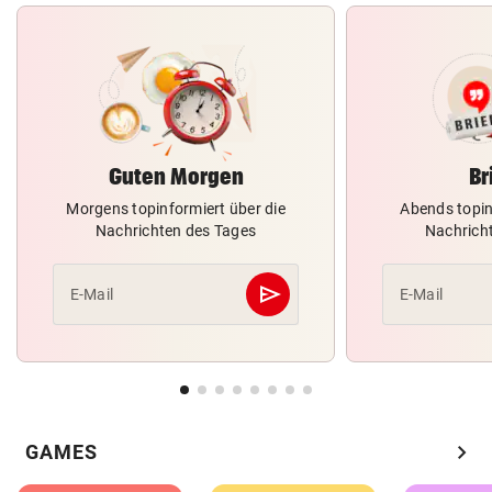
Guten Morgen
Br
Morgens topinformiert über die
Abends topin
Nachrichten des Tages
Nachrich
send
E-Mail
E-Mail
Abschicken
chevron_right
GAMES