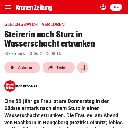
menu
account_circle
Navigation
Anmelden
Abo
close
Schließen
ein-/ausklappen
GLEICHGEWICHT VERLOREN
Abonnieren
Steirerin nach Sturz in
Wasserschacht ertrunken
account_circle
arrow_right
Anmelden
Steiermark
23.06.2023 08:16
pin_drop
arrow_right
Bundesland auswäh
Wien
play_arrow
Anhören
Teilen
bookmark
Merkliste
Von
krone.at
Suchbegriff
search
Eine 56-jährige Frau ist am Donnerstag in der
eingeben
Südsteiermark nach einem Sturz in einen
Wasserschacht ertrunken. Die Frau sei am Abend
von Nachbarn in Hengsberg (Bezirk Leibnitz) leblos