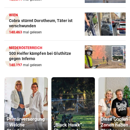
WIEN
Cobra stürmt Dorotheum, Täter ist
verschwunden
140.463
mal gelesen
NIEDERÖSTERREICH
500 Helfer kämpfen bei Gluthitze
gegen Inferno
140.197
mal gelesen
Primärversorgung
Diese Coolen
: Welche
„Black Hawk“-
Zonen haben