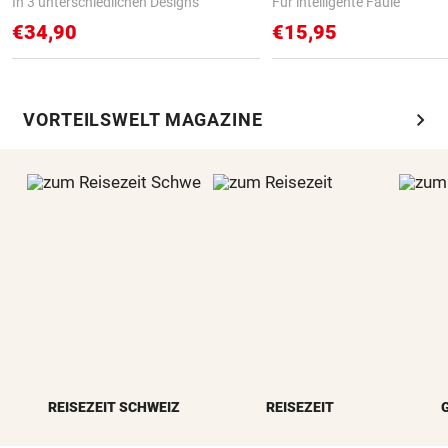
In 3 unterschiedlichen Designs
Für intelligente Faule
€34,90
€15,95
chevron_right
VORTEILSWELT MAGAZINE
REISEZEIT SCHWEIZ
REISEZEIT