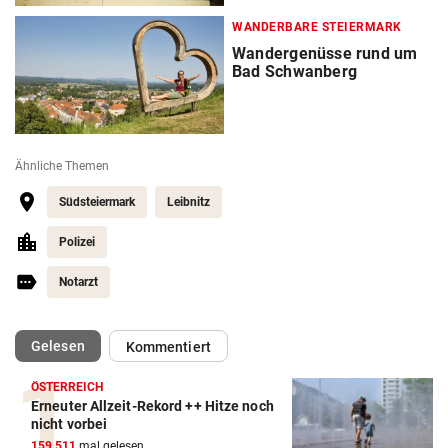
WANDERBARE STEIERMARK
Wandergenüsse rund um
Bad Schwanberg
Ähnliche Themen
Südsteiermark
Leibnitz
Polizei
Notarzt
(ausgewählt)
Gelesen
Kommentiert
ÖSTERREICH
Erneuter Allzeit-Rekord ++ Hitze noch
nicht vorbei
159.511
mal gelesen