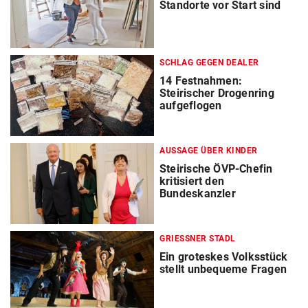
Standorte vor Start sind
SCHLAG GEGEN DEALER
14 Festnahmen:
Steirischer Drogenring
aufgeflogen
AUSSAGE ÜBER KINDER
Steirische ÖVP-Chefin
kritisiert den
Bundeskanzler
GRIESSNER STADL
Ein groteskes Volksstück
stellt unbequeme Fragen