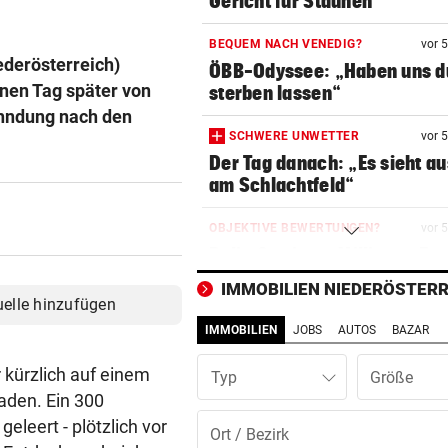
Gericht für Staunen
BEQUEM NACH VENEDIG?
vor 
ederösterreich)
ÖBB-Odyssee: „Haben uns 
inen Tag später von
sterben lassen“
ahndung nach den
SCHWERE UNWETTER
vor 
Der Tag danach: „Es sieht au
am Schlachtfeld“
OBJEKTIVE BEWERTUNGEN?
vor 
Polit-Streit um Millionen Eur
der Landeskassa
IMMOBILIEN NIEDERÖSTERR
uelle hinzufügen
AUSTRIA WIEN
vor 
IMMOBILIEN
JOBS
AUTOS
BAZAR
Mutiges Hollywood wird zur
violetten Realität
 kürzlich auf einem
Typ
aden. Ein 300
SCHONUNG ANGESAGT
vor 
eleert - plötzlich vor
Operation bei ÖSV-Skistar