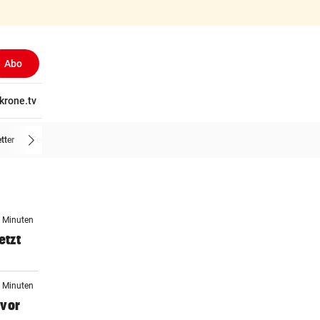
Abo
tschaft
krone.tv
Wissen
Gericht
Kolumnen
Freizeit
Reise
Ti
tter
Feuerwehr
5 Minuten
etzt
5 Minuten
 vor