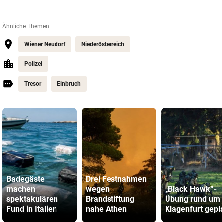
Ähnliche Themen
Wiener Neudorf
Niederösterreich
Polizei
Tresor
Einbruch
Badegäste
Drei Festnahmen
machen
wegen
„Black Hawk“-
spektakulären
Brandstiftung
Übung rund um
Fund in Italien
nahe Athen
Klagenfurt gepl