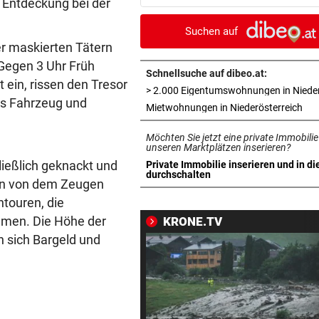
 Entdeckung bei der
erfolgreich verlaufen!
Suchen auf
VOR FOOTBALL-MATCH
vor 3
er maskierten Tätern
Wikinger entern Museum: „
Gegen 3 Uhr Früh
hat Spaß gemacht!“
Schnellsuche auf dibeo.at:
 ein, rissen den Tresor
ns Fahrzeug und
31 GRAD IN ITALIEN
vor 3
in 
Mietwohnungen in Niederösterreich
Mittelmeer erreicht immer w
Möchten Sie jetzt eine private Immobilie
neue Höchstwerte
unseren Marktplätzen inserieren?
ließlich geknackt und
Private Immobilie inserieren und in di
RADSPORT
vor 3
in neuem Tab öffnen
durchschalten
ann von dem Zeugen
Gall behauptet Burgos-Führ
touren, die
vor dem Schlusstag!
men. Die Höhe der
KRONE.TV
BEI POLEN-CHALLENGER
vor ein
en sich Bargeld und
Nervenstarker Schwärzler zi
ins Halbfinale ein
ZANK WÄHREND FERIEN
vor ein