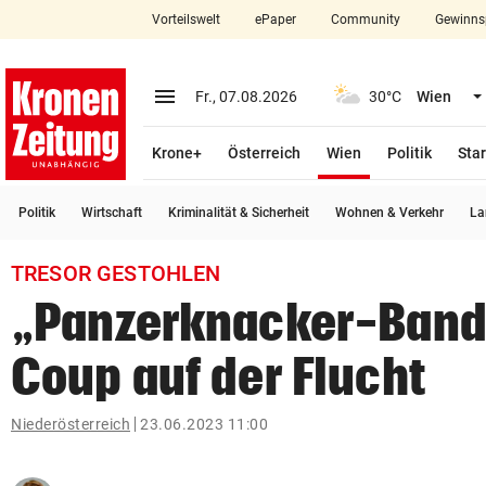
Vorteilswelt
ePaper
Community
Gewinns
close
Schließen
menu
Menü aufklappen
Fr., 07.08.2026
30°C
Wien
Abonnieren
(ausgewählt)
Krone+
Österreich
Wien
Politik
Star
account_circle
arrow_right
Anmelden
Politik
Wirtschaft
Kriminalität & Sicherheit
Wohnen & Verkehr
La
pin_drop
arrow_right
Bundesland auswäh
Wien
TRESOR GESTOHLEN
bookmark
Merkliste
„Panzerknacker-Band
Coup auf der Flucht
Suchbegriff
search
eingeben
Niederösterreich
23.06.2023 11:00