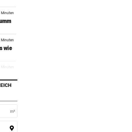
5 Minuten
dumm
5 Minuten
s wie
5 Minuten
o in
EICH
5 Minuten
m²
9 Minuten