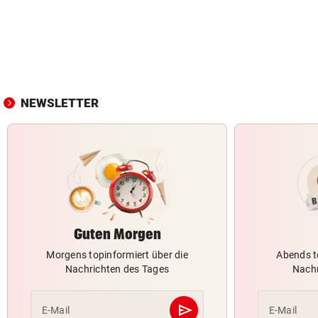
NEWSLETTER
Guten Morgen
Morgens topinformiert über die
Abends t
Nachrichten des Tages
Nachr
send
E-Mail
E-Mail
Abschicken