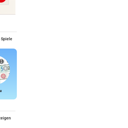
 Spiele
u
Snake
zeigen