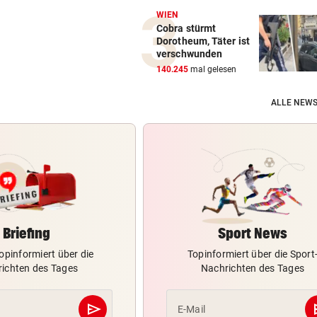
WIEN
Cobra stürmt
Dorotheum, Täter ist
verschwunden
140.245
mal gelesen
ALLE NEWS
Briefing
Sport News
opinformiert über die
Topinformiert über die Sport
ichten des Tages
Nachrichten des Tages
send
s
E-Mail
Abschicken