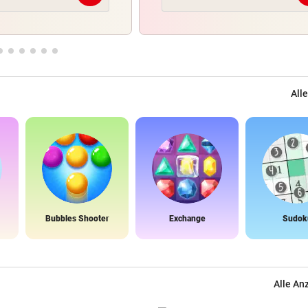
Alle
Bubbles Shooter
Exchange
Sudok
Alle An