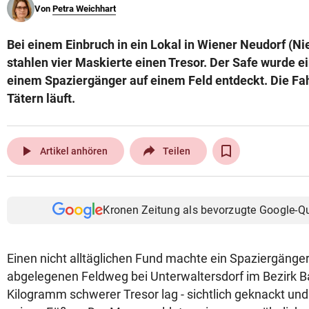
Von
Petra Weichhart
© Krone Multimedia GmbH & Co KG 2026
Muthgasse 2, 1190 Wien
Bei einem Einbruch in ein Lokal in Wiener Neudorf (Ni
stahlen vier Maskierte einen Tresor. Der Safe wurde e
einem Spaziergänger auf einem Feld entdeckt. Die F
Tätern läuft.
play_arrow
Artikel anhören
Teilen
Kronen Zeitung als bevorzugte Google-Q
Einen nicht alltäglichen Fund machte ein Spaziergänger
abgelegenen Feldweg bei Unterwaltersdorf im Bezirk B
Kilogramm schwerer Tresor lag - sichtlich geknackt und g