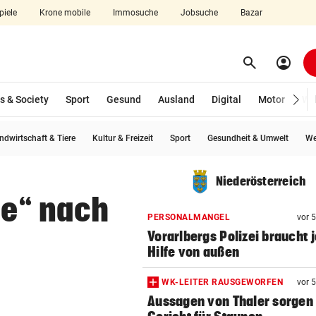
piele
Krone mobile
Immosuche
Jobsuche
Bazar
search
account_circle
Menü aufklappen
Suchen
s & Society
Sport
Gesund
Ausland
Digital
Motor
Wir
ndwirtschaft & Tiere
Kultur & Freizeit
Sport
Gesundheit & Umwelt
We
len
Niederösterreich
e“ nach
PERSONALMANGEL
vor 
Vorarlbergs Polizei braucht j
Hilfe von außen
WK-LEITER RAUSGEWORFEN
vor 
Aussagen von Thaler sorgen