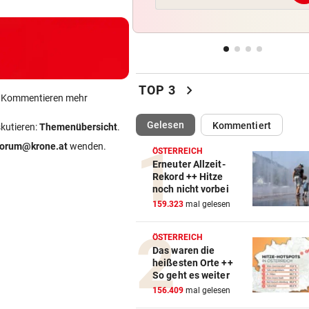
Drei Festnahmen wegen
Brandstiftung nahe Athen
STARKE MAMA-WORTE
vor ein
Arabella Kiesbauer kontert
chevron_right
Kanzler-Sager
TOP 3
ein Kommentieren mehr
BEI FUSSBALL-TURNIER
vor 
(ausgewählt)
Gelesen
Kommentiert
skutieren:
Themenübersicht
.
Brutal! Amateur-Kicker stirb
forum@krone.at
wenden.
nach Blitz-Einschlag
ÖSTERREICH
Erneuter Allzeit-
Rekord ++ Hitze
RUMPELN UND STAUBWOLKE
vor 
noch nicht vorbei
Massiver Felssturz: „Zum Gl
159.323
mal gelesen
niemand verletzt!“
ÖSTERREICH
Das waren die
heißesten Orte ++
So geht es weiter
156.409
mal gelesen