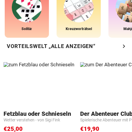
Solitär
Kreuzworträtsel
Mahj
chevron_right
VORTEILSWELT „ALLE ANZEIGEN“
Fetzblau oder Schnieseln
Der Abenteuer Clu
Wetter verstehen - von Sigi Fink
Spielerische Abenteuer mit P
€25,00
€19,90