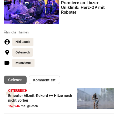
Premiere an Linzer
Uniklinik: Herz-OP mit
Roboter
Ähnliche Themen
Niki Lauda
Österreich
Mühlviertel
(ausgewählt)
Gelesen
Kommentiert
ÖSTERREICH
Erneuter Allzeit-Rekord ++ Hitze noch
nicht vorbei
157.246
mal gelesen