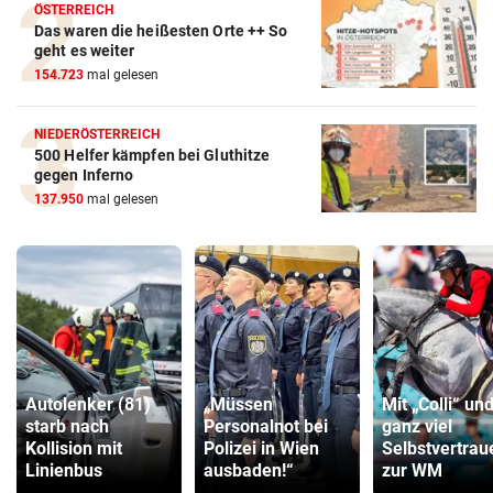
ÖSTERREICH
Das waren die heißesten Orte ++ So
geht es weiter
154.723
mal gelesen
NIEDERÖSTERREICH
500 Helfer kämpfen bei Gluthitze
gegen Inferno
137.950
mal gelesen
Autolenker (81)
„Müssen
Mit „Colli“ un
starb nach
Personalnot bei
ganz viel
Kollision mit
Polizei in Wien
Selbstvertrau
Linienbus
ausbaden!“
zur WM