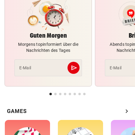
Guten Morgen
Br
Morgens topinformiert über die
Abends topin
Nachrichten des Tages
Nachrich
send
E-Mail
E-Mail
Abschicken
chevron_right
GAMES