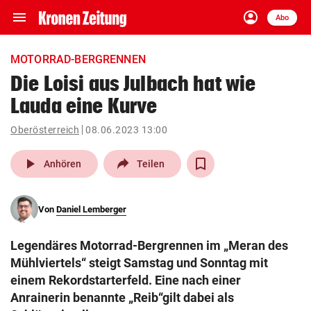
menu
account_circle
Navigation
Anmelden
Abo
close
Schließen
ein-/ausklappen
MOTORRAD-BERGRENNEN
Abonnieren
Die Loisi aus Julbach hat wie
Lauda eine Kurve
account_circle
arrow_right
Anmelden
Oberösterreich
08.06.2023 13:00
pin_drop
arrow_right
Bundesland auswäh
Wien
play_arrow
Anhören
Teilen
bookmark
Merkliste
Von
Daniel Lemberger
Suchbegriff
search
Legendäres Motorrad-Bergrennen im „Meran des
eingeben
Mühlviertels“ steigt Samstag und Sonntag mit
einem Rekordstarterfeld. Eine nach einer
Anrainerin benannte „Reib“gilt dabei als