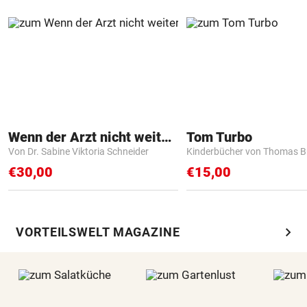
Wenn der Arzt nicht weiter weiß
Tom Turbo
Von Dr. Sabine Viktoria Schneider
Kinderbücher von Thomas B
€30,00
€15,00
chevron_right
VORTEILSWELT MAGAZINE