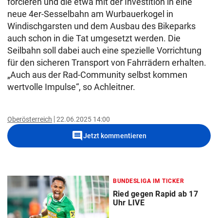
forcieren und die etwa mit der Investition in eine
neue 4er-Sesselbahn am Wurbauerkogel in
Windischgarsten und dem Ausbau des Bikeparks
auch schon in die Tat umgesetzt werden. Die
Seilbahn soll dabei auch eine spezielle Vorrichtung
für den sicheren Transport von Fahrrädern erhalten.
„Auch aus der Rad-Community selbst kommen
wertvolle Impulse“, so Achleitner.
Oberösterreich
22.06.2025 14:00
comment
Jetzt kommentieren
BUNDESLIGA IM TICKER
Ried gegen Rapid ab 17
Uhr LIVE