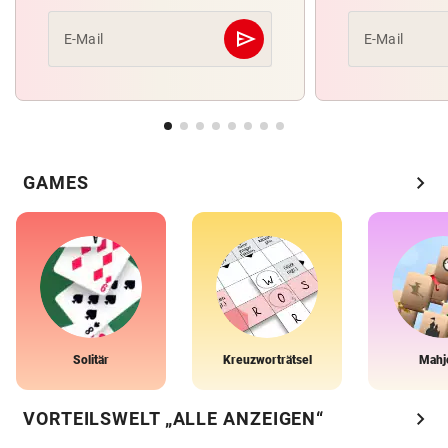
send
E-Mail
E-Mail
Abschicken
chevron_right
GAMES
Solitär
Kreuzworträtsel
Mahj
chevron_right
VORTEILSWELT „ALLE ANZEIGEN“