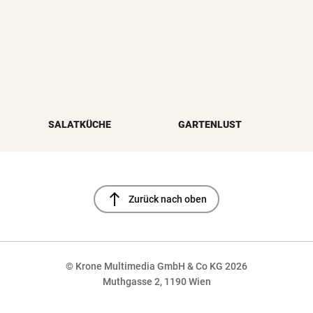
SALATKÜCHE
GARTENLUST
north
Zurück nach oben
© Krone Multimedia GmbH & Co KG 2026
Muthgasse 2, 1190 Wien