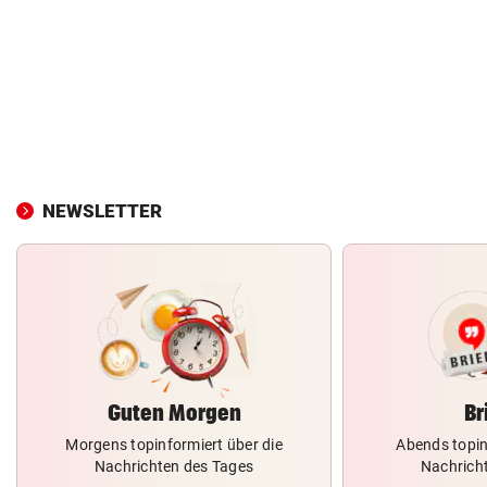
NEWSLETTER
Guten Morgen
Br
Morgens topinformiert über die
Abends topin
Nachrichten des Tages
Nachrich