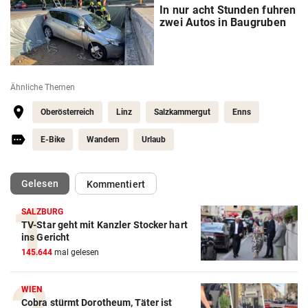
In nur acht Stunden fuhren
zwei Autos in Baugruben
Ähnliche Themen
Oberösterreich
Linz
Salzkammergut
Enns
E-Bike
Wandern
Urlaub
(ausgewählt)
Gelesen
Kommentiert
SALZBURG
TV-Star geht mit Kanzler Stocker hart
ins Gericht
145.644
mal gelesen
WIEN
Cobra stürmt Dorotheum, Täter ist