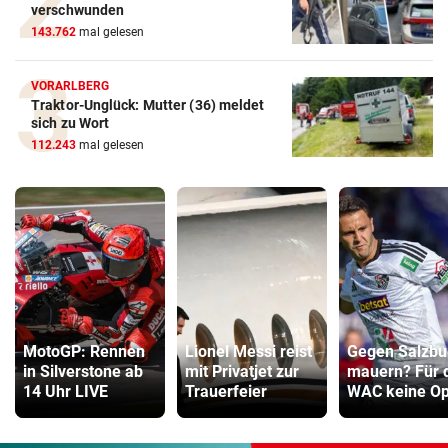
verschwunden
143.762
mal gelesen
VORARLBERG
Traktor-Unglück: Mutter (36) meldet
sich zu Wort
112.243
mal gelesen
MotoGP: Rennen
Lionel Messi reist
Gegen Salzbu
in Silverstone ab
mit Privatjet zur
mauern? Für 
14 Uhr LIVE
Trauerfeier
WAC keine Op