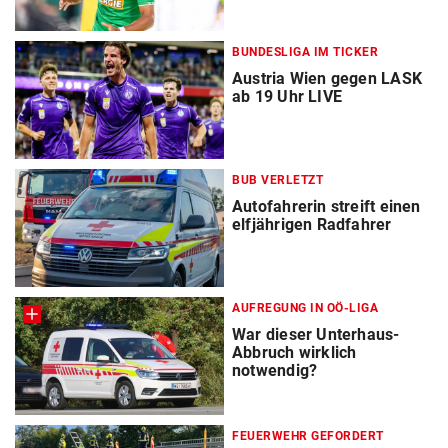
BUNDESLIGA IM TICKER
Austria Wien gegen LASK
ab 19 Uhr LIVE
BUB VERLETZT
Autofahrerin streift einen
elfjährigen Radfahrer
AUFREGUNG IN OÖ-LIGA
War dieser Unterhaus-
Abbruch wirklich
notwendig?
FEUERWEHR GEFORDERT