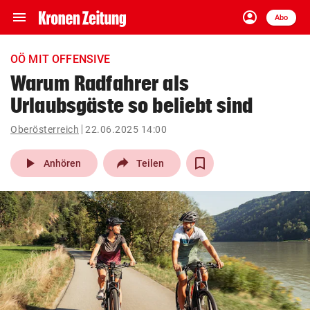
menu
account_circle
Navigation
Anmelden
Abo
close
Schließen
ein-/ausklappen
OÖ MIT OFFENSIVE
Abonnieren
Warum Radfahrer als
Urlaubsgäste so beliebt sind
account_circle
arrow_right
Anmelden
Oberösterreich
22.06.2025 14:00
pin_drop
arrow_right
Bundesland auswäh
Wien
play_arrow
Anhören
Teilen
bookmark
Merkliste
Suchbegriff
search
eingeben