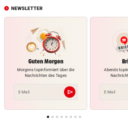
NEWSLETTER
Guten Morgen
Br
Morgens topinformiert über die
Abends topin
Nachrichten des Tages
Nachrich
send
E-Mail
E-Mail
Abschicken