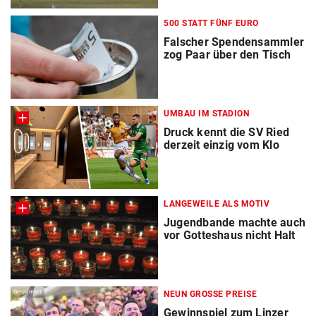
500 STATT FÜNF EURO
Falscher Spendensammler
zog Paar über den Tisch
UMBAU IM STADION
Druck kennt die SV Ried
derzeit einzig vom Klo
LANGEWEILE ALS MOTIV
Jugendbande machte auch
vor Gotteshaus nicht Halt
Gesponsert
NEUN GROSSE PREISE
Gewinnspiel zum Linzer