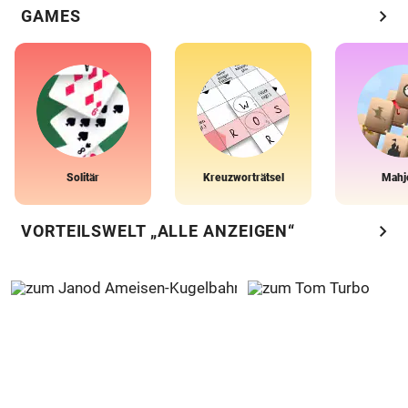
chevron_right
GAMES
Solitär
Kreuzworträtsel
Mahj
chevron_right
VORTEILSWELT „ALLE ANZEIGEN“