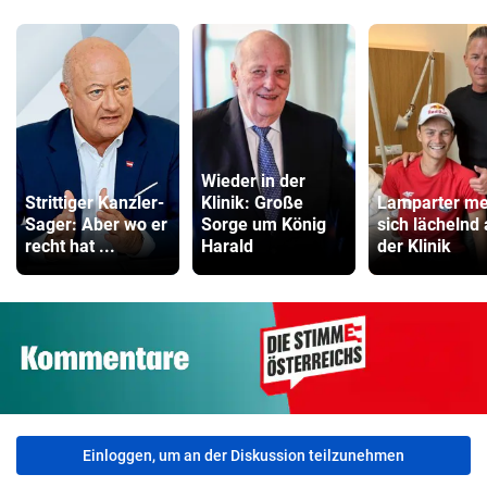
Wieder in der
Strittiger Kanzler-
Klinik: Große
Lamparter me
Sager: Aber wo er
Sorge um König
sich lächelnd
recht hat ...
Harald
der Klinik
Einloggen, um an der Diskussion teilzunehmen