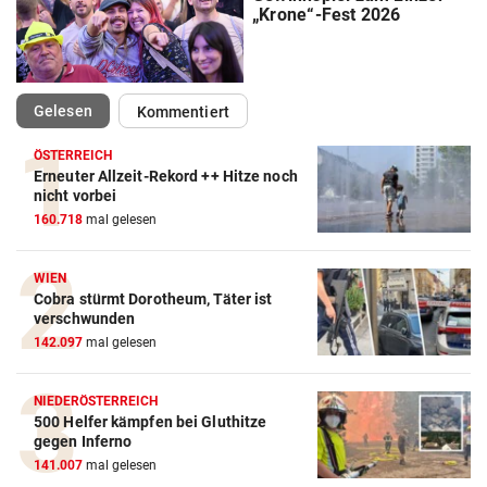
„Krone“-Fest 2026
(ausgewählt)
Gelesen
Kommentiert
ÖSTERREICH
Erneuter Allzeit-Rekord ++ Hitze noch
nicht vorbei
160.718
mal gelesen
WIEN
Cobra stürmt Dorotheum, Täter ist
verschwunden
142.097
mal gelesen
NIEDERÖSTERREICH
500 Helfer kämpfen bei Gluthitze
gegen Inferno
141.007
mal gelesen