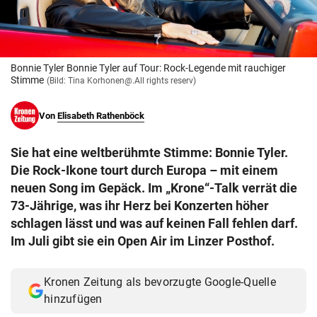
© Krone Multimedia GmbH & Co KG 2026
Muthgasse 2, 1190 Wien
Bonnie Tyler Bonnie Tyler auf Tour: Rock-Legende mit rauchiger
Stimme
(Bild: Tina Korhonen@.All rights reserv)
Von
Elisabeth Rathenböck
Sie hat eine weltberühmte Stimme: Bonnie Tyler.
Die Rock-Ikone tourt durch Europa – mit einem
neuen Song im Gepäck. Im „Krone“-Talk verrät die
73-Jährige, was ihr Herz bei Konzerten höher
schlagen lässt und was auf keinen Fall fehlen darf.
Im Juli gibt sie ein Open Air im Linzer Posthof.
Kronen Zeitung als bevorzugte Google-Quelle
hinzufügen