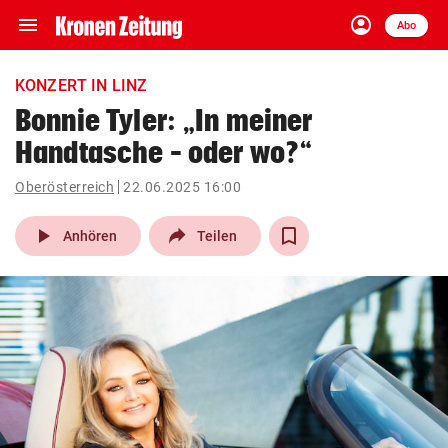
menu
account_circle
Navigation
Anmelden
Abo
close
Schließen
ein-/ausklappen
KONZERT IN LINZ
Abonnieren
Bonnie Tyler: „In meiner
Handtasche – oder wo?“
account_circle
arrow_right
Anmelden
Oberösterreich
22.06.2025 16:00
pin_drop
arrow_right
Bundesland auswäh
Wien
play_arrow
Anhören
Teilen
bookmark
Merkliste
Suchbegriff
search
eingeben