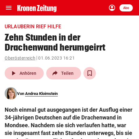
menu
account_circle
Navigation
Anmelden
Abo
close
Schließen
ein-/ausklappen
URLAUBERIN RIEF HILFE
Abonnieren
Zehn Stunden in der
Drachenwand herumgeirrt
account_circle
arrow_right
Anmelden
Oberösterreich
01.06.2023 16:21
pin_drop
arrow_right
Bundesland auswäh
Wien
play_arrow
Anhören
Teilen
bookmark
Merkliste
Von
Andrea Kloimstein
Suchbegriff
search
Noch einmal gut ausgegangen ist der Ausflug einer
eingeben
34-jährigen Deutschen auf die Drachenwand in
Mondsee. Nachdem sie sich verlaufen hatte, war
sie insgesamt fast zehn Stunden unterwegs, bis sie