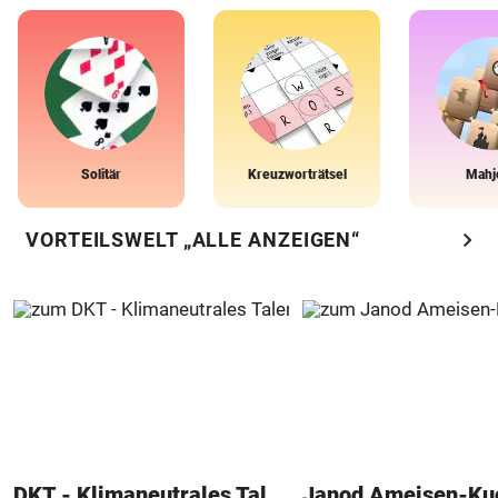
Solitär
Kreuzworträtsel
Mahj
chevron_right
VORTEILSWELT „ALLE ANZEIGEN“
DKT - Klimaneutrales Talent
Janod Ameisen-Ku