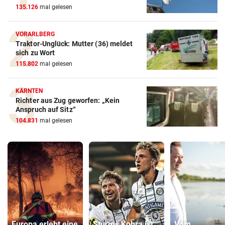
135.126
mal gelesen
VORARLBERG
Traktor-Unglück: Mutter (36) meldet
sich zu Wort
115.802
mal gelesen
KÄRNTEN
Richter aus Zug geworfen: „Kein
Anspruch auf Sitz“
104.831
mal gelesen
Europa erlebt eine
Sturms Kobra ist
Vom