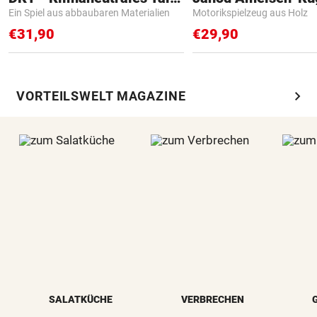
Ein Spiel aus abbaubaren Materialien
Motorikspielzeug aus Holz
€31,90
€29,90
chevron_right
VORTEILSWELT MAGAZINE
SALATKÜCHE
VERBRECHEN