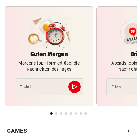
Guten Morgen
Br
Morgens topinformiert über die
Abends topin
Nachrichten des Tages
Nachrich
send
E-Mail
E-Mail
Abschicken
chevron_right
GAMES