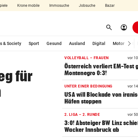
piele
Krone mobile
Immosuche
Jobsuche
Bazar
search
account_circle
Menü aufklappen
Suchen
s & Society
Sport
Gesund
Ausland
Digital
Motor
Wir
VOLLEYBALL – FRAUEN
vor 1
len
Österreich verliert EM-Test
eg für
Montenegro 0:3!
n
UNTER EINER BEDINGUNG
vor 1
USA will Blockade von irani
Häfen stoppen
2. LIGA – 2. RUNDE
vor 5
3:0! Absteiger BW Linz schie
Wacker Innsbruck ab