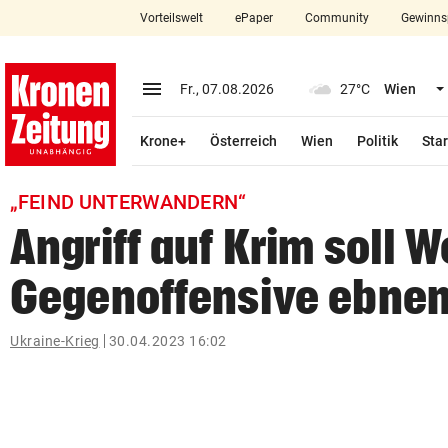
Vorteilswelt
ePaper
Community
Gewinns
close
Schließen
menu
Menü aufklappen
Fr., 07.08.2026
27°C
Wien
Abonnieren
Krone+
Österreich
Wien
Politik
Star
account_circle
arrow_right
Anmelden
„FEIND UNTERWANDERN“
pin_drop
arrow_right
Bundesland auswäh
Wien
Angriff auf Krim soll W
bookmark
Merkliste
Gegenoffensive ebne
Suchbegriff
Ukraine-Krieg
30.04.2023 16:02
search
eingeben