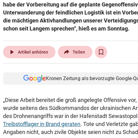
habe der Vorbereitung auf die geplante Gegenoffensiv
Unterwanderung der feindlichen Logistik ist ein Vorb
die mächtigen Aktivhandlungen unserer Verteidigungsk
schon seit Langem sprechen“, hieß es am Sonntag.
play_arrow
Artikel anhören
Teilen
Kronen Zeitung als bevorzugte Google-Q
„Diese Arbeit bereitet die groß angelegte Offensive vor, 
wurde seitens des Südkommandos der ukrainischen Arm
des Drohnenangriffs war in der Hafenstadt Sewastopo
Treibstofflager in Brand geraten
. Tote und Verletzte ga
Angaben nicht, auch zivile Objekte seien nicht zu Sc