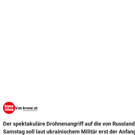
© Krone Multimedia GmbH & Co KG 2026
Muthgasse 2, 1190 Wien
Von
krone.at
Der spektakuläre Drohnenangriff auf die von Russlan
Samstag soll laut ukrainischem Militär erst der Anfan