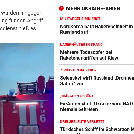
MEHR UKRAINE-KRIEG
s wurden hingegen
FUSSBALL-FANS FEIERN
Hochgefühle dank Comebac
MILITÄRGEHEIMDIENST:
ung für den Angriff
eines Kult-Sponsors
Nordkorea baut Raketeneinheit in
mdienst hieß es
Russland auf
LIEFERING VERLIERT
LAGERHÄUSER IN BRAND
Enttäuschende Zweitliga-
Mehrere Todesopfer bei
Rückkehr nach Grödig
Raketenangriffen auf Kiew
2. LIGA – 2. RUNDE
ZIVILISTEN IM VISIER
Fehlstart komplett! Nächste 
Selenskyj wirft Russland „Drohnen
für St. Pölten
Safari“ vor
WANDERER AUSGEFLOGEN
„MÄRCHEN GEHÖRT“
Wieder Muren nach Unwette
Ex-Armeechef: Ukraine wird NAT
Dramatik im Valser Tal
niemals beitreten
DREI SEELEUTE VERLETZT
IN GREENSBORO
Türkisches Schiff im Schwarzen 
Straka verpasst bei PGA-Tur