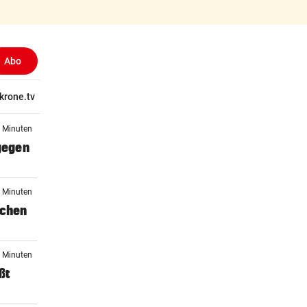
Abo
tschaft
krone.tv
Wissen
Gericht
Kolumnen
Freizeit
Reise
Ti
0 Minuten
 gegen
4 Minuten
schen
0 Minuten
ßt