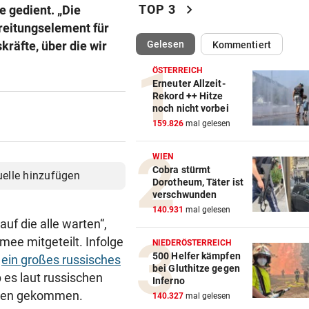
chevron_right
TOP 3
e gedient. „Die
STRATEGIE FEHLT
ereitungselement für
Schutz vor Drohnen? Österr
(ausgewählt)
Gelesen
räfte, über die wir
Kommentiert
hat keinen Plan
ÖSTERREICH
LÄNDLE-KICKER SIEGEN
Erneuter Allzeit-
Rekord ++ Hitze
3:1 nach 0:1! Altach dreht De
noch nicht vorbei
gegen WSG Tirol
159.826
mal gelesen
KRITIK AUS POLITIK
WIEN
Theater stellt Planschbecke
Cobra stürmt
uelle hinzufügen
300.000 Euro auf
Dorotheum, Täter ist
verschwunden
NACH WIEN AUF MYKONOS
140.931
mal gelesen
auf die alle warten“,
Luxus am Meer! Sabalenka
ee mitgeteilt. Infolge
gewährt private Einblicke
NIEDERÖSTERREICH
500 Helfer kämpfen
l
ein großes russisches
bei Gluthitze gegen
„IHR SEID DER HAMMER!“
b es laut russischen
Inferno
Feuerwehr befreite Kalb aus
haden gekommen.
140.327
mal gelesen
misslicher Lage