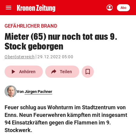
menu
account_circle
Navigation
Anmelden
Abo
close
Schließen
ein-/ausklappen
GEFÄHRLICHER BRAND
Abonnieren
Mieter (65) nur noch tot aus 9.
Stock geborgen
account_circle
arrow_right
Anmelden
Oberösterreich
29.12.2022 05:00
pin_drop
arrow_right
Bundesland auswäh
Wien
play_arrow
Anhören
Teilen
bookmark
Merkliste
Von
Jürgen Pachner
Suchbegriff
search
Feuer schlug aus Wohnturm im Stadtzentrum von
eingeben
Enns. Neun Feuerwehren kämpften mit insgesamt
94 Einsatzkräften gegen die Flammen im 9.
Stockwerk.