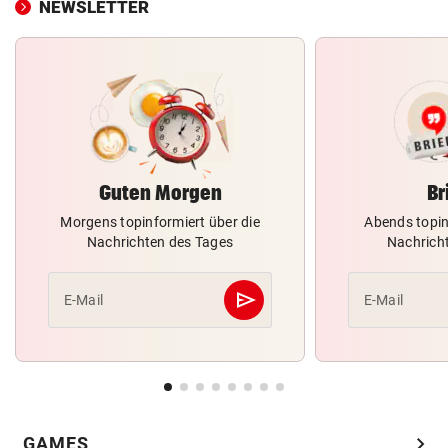
NEWSLETTER
Guten Morgen
Br
Morgens topinformiert über die
Abends topin
Nachrichten des Tages
Nachrich
send
E-Mail
E-Mail
Abschicken
chevron_right
GAMES