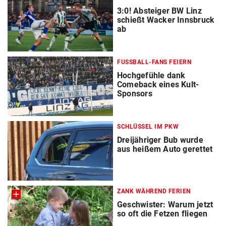
3:0! Absteiger BW Linz
schießt Wacker Innsbruck
ab
FUSSBALL-FANS FEIERN
Hochgefühle dank
Comeback eines Kult-
Sponsors
SCHLÜSSEL IM PKW
Dreijähriger Bub wurde
aus heißem Auto gerettet
ZANK WÄHREND FERIEN
Geschwister: Warum jetzt
so oft die Fetzen fliegen