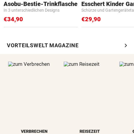
Asobu-Bestie-Trinkflasche
In 3 unterschiedlichen Designs
Schürze und Gartengerätet
€34,90
€29,90
chevron_right
VORTEILSWELT MAGAZINE
VERBRECHEN
REISEZEIT