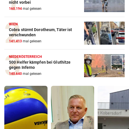
nicht vorbei
160.194
mal gelesen
WIEN
Cobra stürmt Dorotheum, Täter ist
verschwunden
141.413
mal gelesen
NIEDERÖSTERREICH
500 Helfer kämpfen bei Gluthitze
gegen Inferno
140.640
mal gelesen