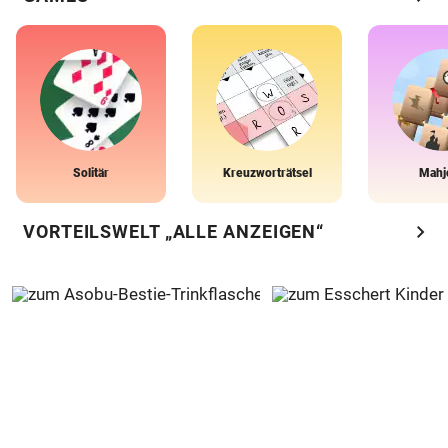
Solitär
Kreuzworträtsel
Mahj
chevron_right
VORTEILSWELT „ALLE ANZEIGEN“