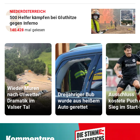
NIEDERÖSTERREICH
500 Helfer kämpfen bei Gluthitze
gegen Inferno
140.428
mal gelesen
Wieder Muren
nach Unwetter:
Dreijähriger Bub
Ausschluss
Dramatik im
wurde aus heißem
kostete Puch
Valser Tal
Auto gerettet
Sieg im Start-