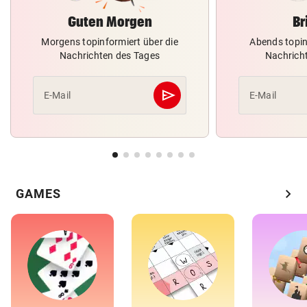
Guten Morgen
Br
Morgens topinformiert über die
Abends topin
Nachrichten des Tages
Nachrich
send
E-Mail
E-Mail
Abschicken
chevron_right
GAMES