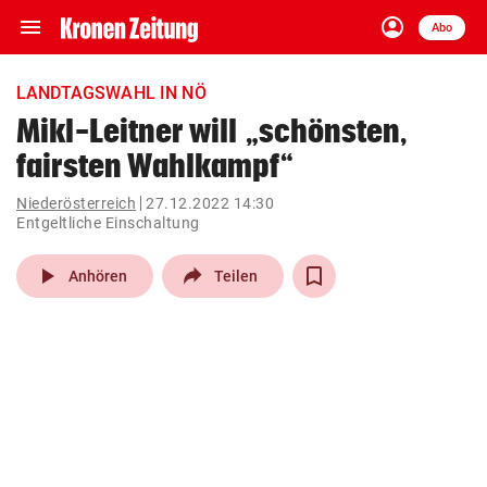
menu
account_circle
Navigation
Anmelden
Abo
close
Schließen
ein-/ausklappen
LANDTAGSWAHL IN NÖ
Abonnieren
Mikl-Leitner will „schönsten,
fairsten Wahlkampf“
account_circle
arrow_right
Anmelden
Niederösterreich
27.12.2022 14:30
Entgeltliche Einschaltung
pin_drop
arrow_right
Bundesland auswäh
Wien
play_arrow
Anhören
Teilen
bookmark
Merkliste
Suchbegriff
search
eingeben