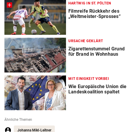
HARTWIG IN ST. PÖLTEN
Filmreife Rückkehr des
„Weltmeister-Sprosses“
URSACHE GEKLÄRT
Zigarettenstummel Grund
für Brand in Wohnhaus
MIT EINIGKEIT VORBEI
Wie Europäische Union die
Landeskoalition spaltet
Ähnliche Themen
Johanna Mikl-Leitner