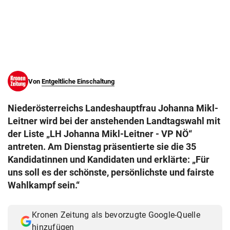
© Krone Multimedia GmbH & Co KG 2026
Muthgasse 2, 1190 Wien
Von
Entgeltliche Einschaltung
Niederösterreichs Landeshauptfrau Johanna Mikl-
Leitner wird bei der anstehenden Landtagswahl mit
der Liste „LH Johanna Mikl-Leitner - VP NÖ“
antreten. Am Dienstag präsentierte sie die 35
Kandidatinnen und Kandidaten und erklärte: „Für
uns soll es der schönste, persönlichste und fairste
Wahlkampf sein.“
Kronen Zeitung als bevorzugte Google-Quelle
hinzufügen