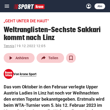
menu
account_circle
Navigation
Anmelden
Abo
close
Schließen
ein-/ausklappen
„GEHT UNTER DIE HAUT“
Abonnieren
Weltranglisten-Sechste Sakkari
kommt nach Linz
account_circle
arrow_right
Anmelden
Tennis
19.12.2022 12:05
pin_drop
arrow_right
Bundesland auswäh
Wien
play_arrow
Anhören
Teilen
bookmark
Merkliste
Von
krone Sport
Suchbegriff
search
Das vom Oktober in den Februar verlegte Upper
eingeben
Austria Ladies in Linz hat noch vor Weihnachten
den ersten Topstar bekanntgegeben. Erstmals wird
beim WTA-Turnier vom 5. bis 12. Februar 2023 im