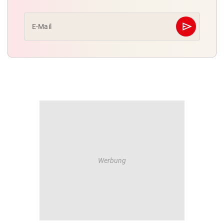
send
E-Mail
Abschicken