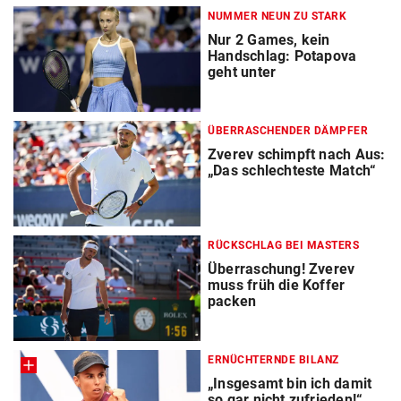
NUMMER NEUN ZU STARK
Nur 2 Games, kein
Handschlag: Potapova
geht unter
ÜBERRASCHENDER DÄMPFER
Zverev schimpft nach Aus:
„Das schlechteste Match“
RÜCKSCHLAG BEI MASTERS
Überraschung! Zverev
muss früh die Koffer
packen
ERNÜCHTERNDE BILANZ
„Insgesamt bin ich damit
so gar nicht zufrieden!“