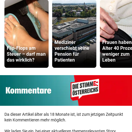
Mediziner
Frauen haben
Flip-Flops am
verschiebt seine
Alter 40 Proz
Steuer – darf man
Pension für
weniger zum
das wirklich?
Patienten
Leben
Da dieser Artikel älter als 18 Monate ist, ist zum jetzigen Zeitpunkt
kein Kommentieren mehr möglich.
Wir laden Sie ein, bei einer aktuelleren themenrelevanten Story