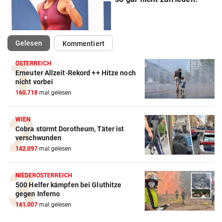
(ausgewählt)
Gelesen
Kommentiert
ÖSTERREICH
Erneuter Allzeit-Rekord ++ Hitze noch
Action-Cam Vergleich
nicht vorbei
160.718
mal gelesen
ZUM VERGLEICH
Crosstrainer Vergleich
WIEN
Cobra stürmt Dorotheum, Täter ist
ZUM VERGLEICH
verschwunden
142.097
mal gelesen
E-Bike Vergleich
ZUM VERGLEICH
NIEDERÖSTERREICH
500 Helfer kämpfen bei Gluthitze
Elektro-Scooter Vergleich
gegen Inferno
ZUM VERGLEICH
141.007
mal gelesen
Ergometer Vergleich