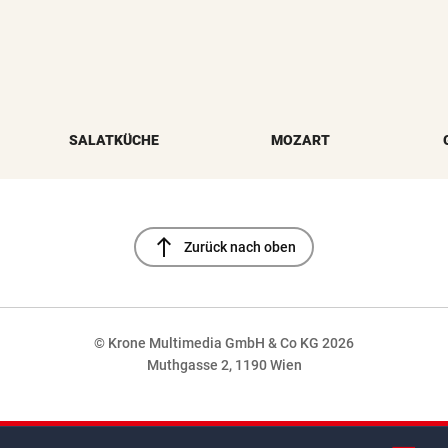
SALATKÜCHE
MOZART
north
Zurück nach oben
© Krone Multimedia GmbH & Co KG 2026
Muthgasse 2, 1190 Wien
NaN%