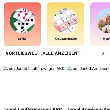
Solitär
Kreuzworträtsel
Mahj
chevron_right
VORTEILSWELT „ALLE ANZEIGEN“
Janod Lauflernwagen ABC
Janod Ameisen-Ku