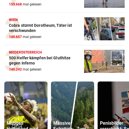
159.668
mal gelesen
WIEN
Cobra stürmt Dorotheum, Täter ist
verschwunden
140.657
mal gelesen
NIEDERÖSTERREICH
500 Helfer kämpfen bei Gluthitze
gegen Inferno
140.242
mal gelesen
Mutiges
Massiver
Penisbilder
Hollywood wird
Felssturz: „Zum
verschickt: S