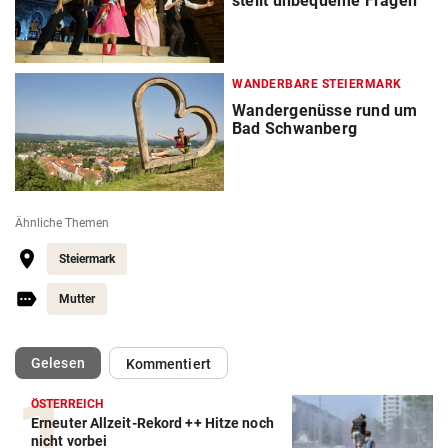
stellt unbequeme Fragen
WANDERBARE STEIERMARK
Wandergenüsse rund um
Bad Schwanberg
Ähnliche Themen
Steiermark
Mutter
(ausgewählt)
Gelesen
Kommentiert
ÖSTERREICH
Erneuter Allzeit-Rekord ++ Hitze noch
nicht vorbei