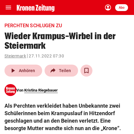
menu
account_circle
Navigation
Anmelden
Abo
close
Schließen
ein-/ausklappen
PERCHTEN SCHLUGEN ZU
Abonnieren
Wieder Krampus-Wirbel in der
Steiermark
account_circle
arrow_right
Anmelden
Steiermark
27.11.2022 07:30
pin_drop
arrow_right
Bundesland auswäh
Wien
play_arrow
Anhören
Teilen
bookmark
Merkliste
Von
Kristina Riegebauer
Suchbegriff
search
Als Perchten verkleidet haben Unbekannte zwei
eingeben
Schülerinnen beim Krampuslauf in Hitzendorf
geschlagen und an den Beinen verletzt. Eine
besorgte Mutter wandte sich nun an die „Krone“.