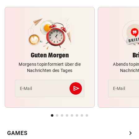
Guten Morgen
Br
Morgens topinformiert über die
Abends topin
Nachrichten des Tages
Nachrich
send
E-Mail
E-Mail
Abschicken
chevron_right
GAMES