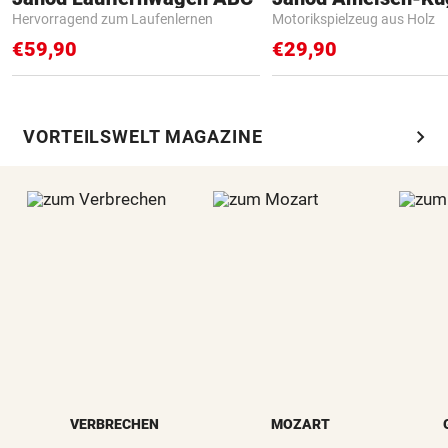
Hervorragend zum Laufenlernen
Motorikspielzeug aus Holz
€59,90
€29,90
chevron_right
VORTEILSWELT MAGAZINE
VERBRECHEN
MOZART