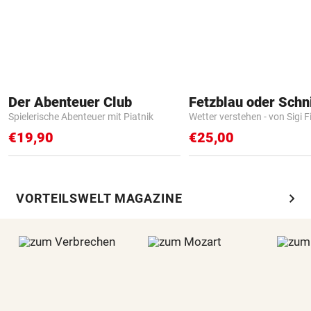
Der Abenteuer Club
Fetzblau oder Schn
Spielerische Abenteuer mit Piatnik
Wetter verstehen - von Sigi F
€19,90
€25,00
chevron_right
VORTEILSWELT MAGAZINE