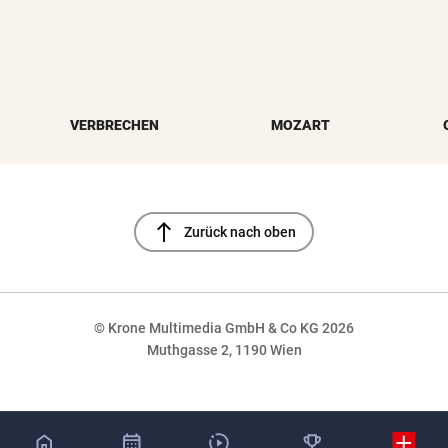
VERBRECHEN
MOZART
north
Zurück nach oben
© Krone Multimedia GmbH & Co KG 2026
Muthgasse 2, 1190 Wien
NaN%