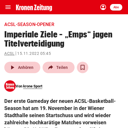
menu
account_circle
Navigation
Anmelden
Abo
close
Schließen
ein-/ausklappen
ACSL-SEASON-OPENER
Abonnieren
Imperiale Ziele – „Emps“ jagen
Titelverteidigung
account_circle
arrow_right
Anmelden
ACSL
15.11.2022 05:45
pin_drop
arrow_right
Bundesland auswäh
Wien
play_arrow
Anhören
Teilen
bookmark
Merkliste
Von
krone Sport
Suchbegriff
search
Der erste Gameday der neuen ACSL-Basketball-
eingeben
Season hat am 19. November in der Wiener
Stadthalle seinen Startschuss und wird wieder
zahlreiche hochkarätige Matches vorweisen