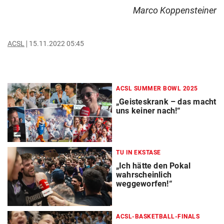
Marco Koppensteiner
ACSL
15.11.2022 05:45
ACSL SUMMER BOWL 2025
„Geisteskrank – das macht
uns keiner nach!“
TU IN EKSTASE
„Ich hätte den Pokal
wahrscheinlich
weggeworfen!“
ACSL-BASKETBALL-FINALS