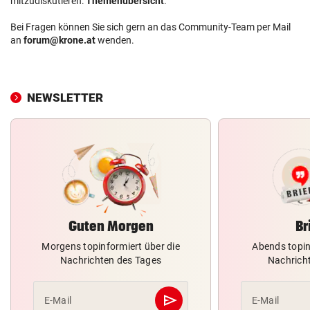
mitzudiskutieren:
Themenübersicht
.
Bei Fragen können Sie sich gern an das Community-Team per Mail
an
forum@krone.at
wenden.
NEWSLETTER
Guten Morgen
Br
Morgens topinformiert über die
Abends topin
Nachrichten des Tages
Nachrich
send
E-Mail
E-Mail
Abschicken