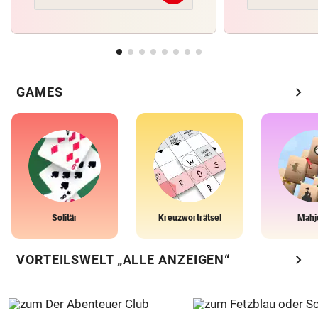
chevron_right
GAMES
Solitär
Kreuzworträtsel
Mahj
chevron_right
VORTEILSWELT „ALLE ANZEIGEN“