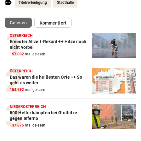
Titelverteidigung
Stadthalle
(ausgewählt)
Gelesen
Kommentiert
ÖSTERREICH
Erneuter Allzeit-Rekord ++ Hitze noch
Action-Cam Vergleich
nicht vorbei
157.082
mal gelesen
ZUM VERGLEICH
Crosstrainer Vergleich
ÖSTERREICH
Das waren die heißesten Orte ++ So
ZUM VERGLEICH
geht es weiter
154.592
mal gelesen
E-Bike Vergleich
ZUM VERGLEICH
NIEDERÖSTERREICH
500 Helfer kämpfen bei Gluthitze
Elektro-Scooter Vergleich
gegen Inferno
ZUM VERGLEICH
137.675
mal gelesen
Ergometer Vergleich