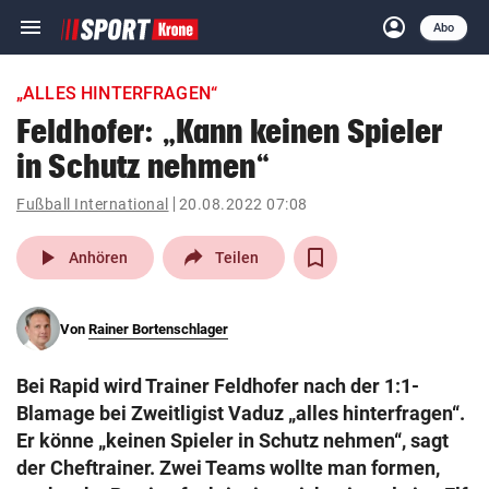
menu
account_circle
Navigation
Anmelden
Abo
close
Schließen
ein-/ausklappen
„ALLES HINTERFRAGEN“
Abonnieren
Feldhofer: „Kann keinen Spieler
in Schutz nehmen“
account_circle
arrow_right
Anmelden
Fußball International
20.08.2022 07:08
pin_drop
arrow_right
Bundesland auswäh
Wien
play_arrow
Anhören
Teilen
bookmark
Merkliste
Von
Rainer Bortenschlager
Suchbegriff
search
Bei Rapid wird Trainer Feldhofer nach der 1:1-
eingeben
Blamage bei Zweitligist Vaduz „alles hinterfragen“.
Er könne „keinen Spieler in Schutz nehmen“, sagt
der Cheftrainer. Zwei Teams wollte man formen,