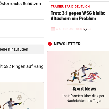
Österreichs Schützen
TRAINER ZARIC DEUTLICH
Trotz 3:1 gegen WSG bleibt
Altachern ein Problem
WARTEN AUF DEN SIEG?
GAK-Heimstart: „Qualität ist
ganz andere!“
NEWSLETTER
uelle hinzufügen
DRAMATISCHE VERLETZUNG
Bochum-Profi drohte nach Du
Bein zu verlieren
it 582 Ringen auf Rang
SKURRILES SPIEL
Zwangspause: „Seltsam! So
etwas kommt nie vor“
Sport News
Topinformiert über die Sport-
FLUCH DER KARIBIK
Nachrichten des Tages
Rückschlag kam für „Captai
Colin“ im Zeitfahren