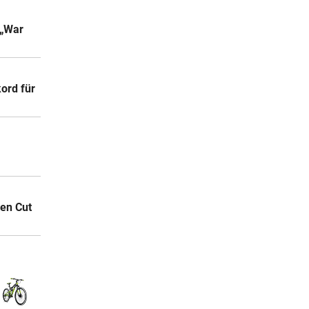
 „War
ord für
den Cut