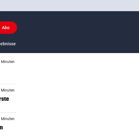
Abo
y
gebnisse
US-Sport
5 Minuten
1 Minuten
rste
8 Minuten
en