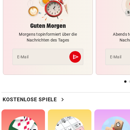
Guten Morgen
Morgens topinformiert über die
Abends t
Nachrichten des Tages
Nachr
send
E-Mail
E-Mail
Abschicken
chevron_right
KOSTENLOSE SPIELE