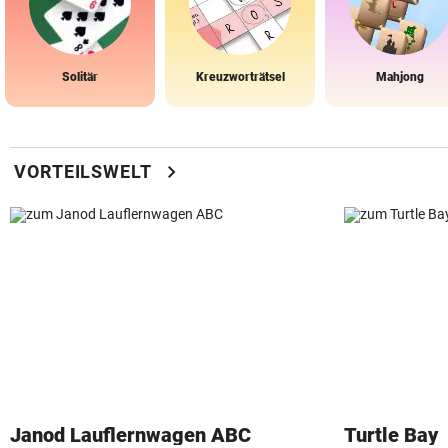
Solitär
Kreuzworträtsel
Mahjong
chevron_right
VORTEILSWELT
Janod Lauflernwagen ABC
Turtle Bay