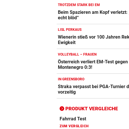
TROTZDEM STARK BEI EM
Beim Spazieren am Kopf verletzt:
echt blöd“
Action-Cam Vergleich
ZUM VERGLEICH
LISL PERKAUS
Wienerin stieß vor 100 Jahren Rek
Crosstrainer Vergleich
Ewigkeit
ZUM VERGLEICH
VOLLEYBALL – FRAUEN
E-Bike Vergleich
Österreich verliert EM-Test gegen
ZUM VERGLEICH
Montenegro 0:3!
Elektro-Scooter Vergleich
IN GREENSBORO
Straka verpasst bei PGA-Turnier 
ZUM VERGLEICH
vorzeitig
Ergometer Vergleich
ZUM VERGLEICH
PRODUKT VERGLEICHE
Fahrrad Test
ZUM VERGLEICH