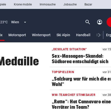
piele
Krone mobile
Immosuche
Jobsuche
Bazar
search
account_circle
Menü aufklappen
Suchen
23°C
Wien
(ausgewählt)
ix
Motorsport
Wintersport
Ski Alpin
Handball
Eishocke
Er
„DESOLATE SITUATION“
vor 1
len
Sex-Massagen-Skandal:
Medaille
Südkorea entschuldigt sich
TOPSPIELERIN
vor 3
„Salzburg war für mich die e
Wahl“
WM-TEAMCHEF STINKSAUER
vor 3
„Ratte“: Hat Cannavaro ein
Verräter im Team?