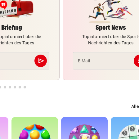
Briefing
Sport News
opinformiert über die
Topinformiert über die Sport
ichten des Tages
Nachrichten des Tages
send
s
E-Mail
Abschicken
Alle