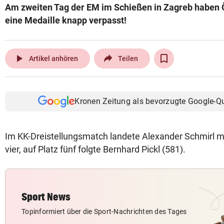
Am zweiten Tag der EM im Schießen in Zagreb haben 
© Krone Multimedia GmbH & Co KG 2026
eine Medaille knapp verpasst!
Muthgasse 2, 1190 Wien
play_arrow
Artikel anhören
Teilen
Kronen Zeitung als bevorzugte Google-Q
Im KK-Dreistellungsmatch landete Alexander Schmirl m
vier, auf Platz fünf folgte Bernhard Pickl (581).
Sport News
Topinformiert über die Sport-Nachrichten des Tages