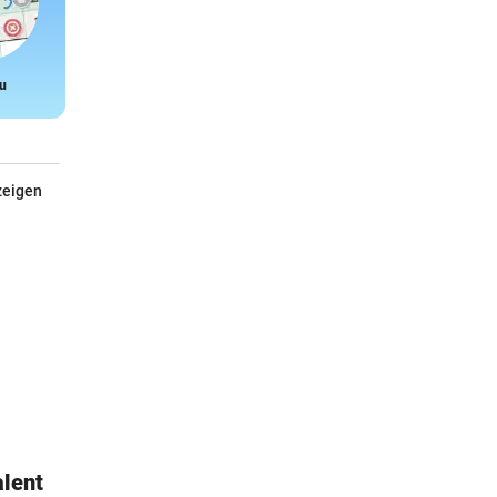
u
Snake
zeigen
alent
Erste Hilfe im Garten