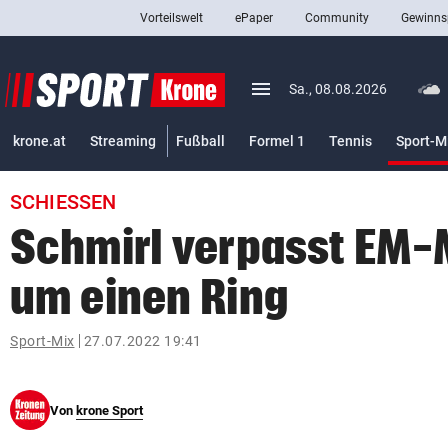
Vorteilswelt
ePaper
Community
Gewinns
close
Schließen
menu
Menü aufklappen
Sa., 08.08.2026
Abonnieren
krone.at
Streaming
Fußball
Formel 1
Tennis
Sport-M
account_circle
arrow_right
Anmelden
SCHIESSEN
pin_drop
arrow_right
Bundesland auswäh
Wien
Schmirl verpasst EM-
bookmark
Merkliste
um einen Ring
Suchbegriff
Sport-Mix
27.07.2022 19:41
search
eingeben
Von
krone Sport