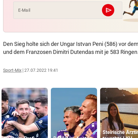
send
E-Mail
Abschicken
Den Sieg holte sich der Ungar Istvan Peni (586) vor d
und dem Franzosen Dimitri Dutendas mit je 583 Ringen
Sport-Mix
27.07.2022 19:41
Steirische Ärzti