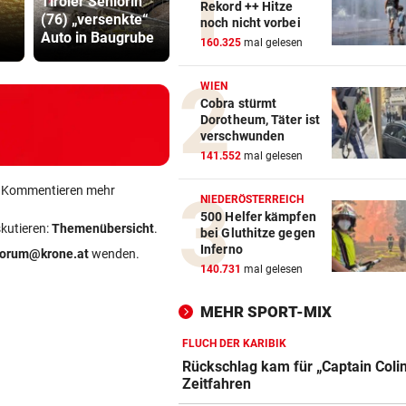
Tiroler Seniorin
Heikler Kraftakt:
Zahlungen 
Rekord ++ Hitze
(76) „versenkte“
Neue Windparks
Infantino-
noch nicht vorbei
Auto in Baugrube
brauchen Geduld
Mitarbeiter
160.325
mal gelesen
WIEN
Cobra stürmt
Dorotheum, Täter ist
verschwunden
141.552
mal gelesen
ein Kommentieren mehr
NIEDERÖSTERREICH
500 Helfer kämpfen
skutieren:
Themenübersicht
.
bei Gluthitze gegen
Inferno
forum@krone.at
wenden.
140.731
mal gelesen
MEHR SPORT-MIX
FLUCH DER KARIBIK
Rückschlag kam für „Captain Coli
Zeitfahren