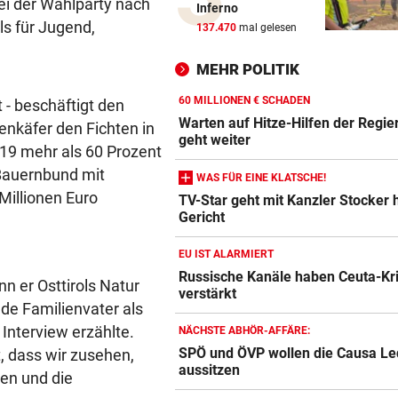
ei der Wahlparty nach
Inferno
Warten auf Hitze-Hilfen der
ls für Jugend,
137.470
mal gelesen
Regierung geht weiter
MEHR POLITIK
42,2 GRAD!
Auch in der Slowakei neuer
60 MILLIONEN € SCHADEN
 - beschäftigt den
Allzeit-Rekord
Warten auf Hitze-Hilfen der Regie
enkäfer den Fichten in
geht weiter
19 mehr als 60 Prozent
WAS FÜR EINE KLATSCHE!
 Bauernbund mit
WAS FÜR EINE KLATSCHE!
TV-Star geht mit Kanzler St
 Millionen Euro
TV-Star geht mit Kanzler Stocker h
hart ins Gericht
Gericht
ZAHLREICHE EINSÄTZE
EU IST ALARMIERT
Bach wurde in Pinzgauer Ort
Russische Kanäle haben Ceuta-Kr
n er Osttirols Natur
reißendem Fluss
verstärkt
nde Familienvater als
WUNDER MUSS HER
Interview erzählte.
NÄCHSTE ABHÖR-AFFÄRE:
Fünfmal probiert – einmal ge
SPÖ und ÖVP wollen die Causa Le
t, dass wir zusehen,
Sturm Kraftakt!
aussitzen
den und die