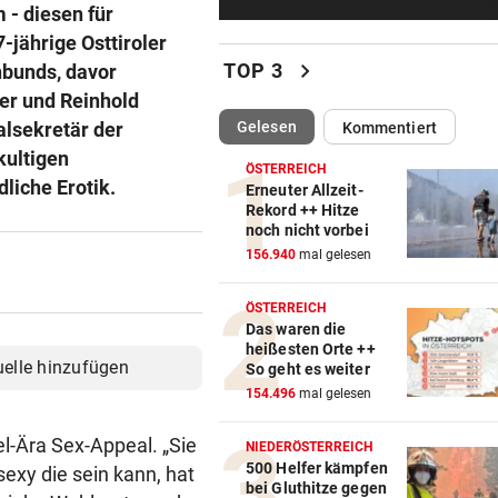
ÖFB-Kicker Wimmer packt ü
- diesen für
Morddrohungen aus
-jährige Osttiroler
chevron_right
TOP 3
nbunds, davor
ABSCHIED AUS ENGLAND
ger und Reinhold
Spanien-Star Rodri vor Wec
(ausgewählt)
Gelesen
alsekretär der
Kommentiert
zum FC Barcelona
kultigen
ÖSTERREICH
liche Erotik.
2 JAHRE LANG GETESTET
Erneuter Allzeit-
Rekord ++ Hitze
Drei Steirer tüfteln an der i
noch nicht vorbei
Boxershort
156.940
mal gelesen
DRAMATISCHE RETTUNG
ÖSTERREICH
„In der Wohnung war es ver
Das waren die
und stockfinster“
heißesten Orte ++
uelle hinzufügen
So geht es weiter
CONFERENCE LEAGUE
154.496
mal gelesen
Später Doppelschlag fixiert
el-Ära Sex-Appeal. „Sie
Rapid-Sieg in Estland
NIEDERÖSTERREICH
500 Helfer kämpfen
exy die sein kann, hat
bei Gluthitze gegen
60 MILLIONEN € SCHADEN