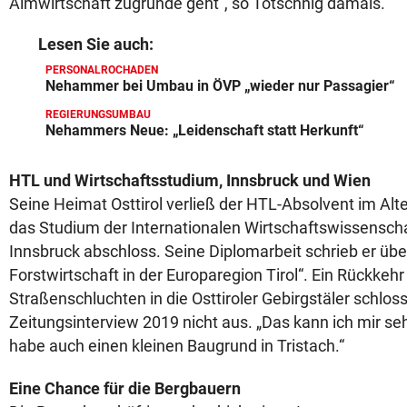
Almwirtschaft zugrunde geht“, so Totschnig damals.
Lesen Sie auch:
PERSONALROCHADEN
Nehammer bei Umbau in ÖVP „wieder nur Passagier“
REGIERUNGSUMBAU
Nehammers Neue: „Leidenschaft statt Herkunft“
HTL und Wirtschaftsstudium, Innsbruck und Wien
Seine Heimat Osttirol verließ der HTL-Absolvent im Alte
das Studium der Internationalen Wirtschaftswissenscha
Innsbruck abschloss. Seine Diplomarbeit schrieb er über
Forstwirtschaft in der Europaregion Tirol“. Ein Rückkeh
Straßenschluchten in die Osttiroler Gebirgstäler schlos
Zeitungsinterview 2019 nicht aus. „Das kann ich mir sehr
habe auch einen kleinen Baugrund in Tristach.“
Eine Chance für die Bergbauern