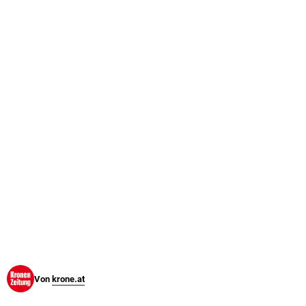
© Krone Multimedia GmbH & Co KG 2026
Muthgasse 2, 1190 Wien
Von
krone.at