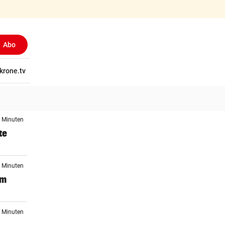
Abo
tschaft
krone.tv
Wissen
Gericht
Kolumnen
Freizeit
Reise
Ti
2 Minuten
te
3 Minuten
um
2 Minuten