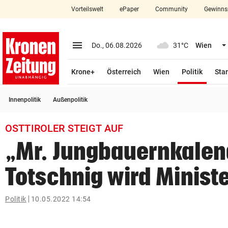
Vorteilswelt
ePaper
Community
Gewinns
close
Schließen
menu
Menü aufklappen
Do., 06.08.2026
31°C
Wien
Abonnieren
(ausge
Krone+
Österreich
Wien
Politik
Star
account_circle
arrow_right
Anmelden
Innenpolitik
Außenpolitik
pin_drop
arrow_right
Bundesland auswäh
Wien
OSTTIROLER STEIGT AUF
bookmark
Merkliste
„Mr. Jungbauernkalen
Totschnig wird Minist
Suchbegriff
search
eingeben
Politik
10.05.2022 14:54