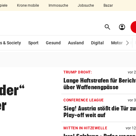
piele
Krone mobile
Immosuche
Jobsuche
Bazar
search
account_circle
Menü aufklappen
Suchen
wählt)
s & Society
Sport
Gesund
Ausland
Digital
Motor
Wir
len
TRUMP DROHT:
vor 
Lange Haftstrafen für Berich
der“
über Waffenengpässe
er
CONFERENCE LEAGUE
vor 
Sieg! Austria stößt die Tür z
Play-off weit auf
MITTEN IN HITZEWELLE
vor 1