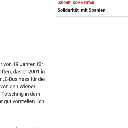
REKORD IN SPANIEN
„KRONE“-KOMMENTAR
33,02 Grad Celsius im Mitte
Solidarität mit Spanien
gemessen!
LUCKENEDERS HIGHLIGHT
„Auf das Foto bin ich stolz – 
die Gelbe auch“
NACH ÜBERFALL IN WIEN
Cobra stürmt Dorotheum, Tät
r von 19 Jahren für
verschwunden
ften, das er 2001 in
 „E-Business für die
r von den Wiener
s Totschnig in dem
 gut vorstellen. Ich