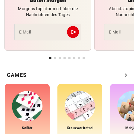
Morgens topinformiert über die
Abends topin
Nachrichten des Tages
Nachrich
send
E-Mail
E-Mail
Abschicken
chevron_right
GAMES
Solitär
Kreuzworträtsel
Mahj