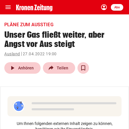
menu
account_circle
Navigation
Anmelden
Abo
close
Schließen
ein-/ausklappen
PLÄNE ZUM AUSSTIEG
Abonnieren
Unser Gas fließt weiter, aber
Angst vor Aus steigt
account_circle
arrow_right
Anmelden
Ausland
27.04.2022 19:00
pin_drop
arrow_right
Bundesland auswäh
Wien
play_arrow
Anhören
Teilen
bookmark
Merkliste
Suchbegriff
search
eingeben
Um Ihnen folgenden externen Inhalt zeigen zu können,