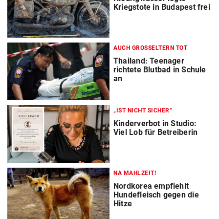
Kriegstote in Budapest frei
AUCH GROSSELTERN TOT
Thailand: Teenager
richtete Blutbad in Schule
an
„IST NICHT SICHER“
Kinderverbot in Studio:
Viel Lob für Betreiberin
NA MAHLZEIT!
Nordkorea empfiehlt
Hundefleisch gegen die
Hitze