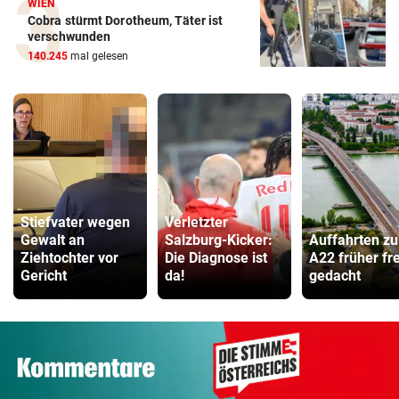
WIEN
Cobra stürmt Dorotheum, Täter ist
verschwunden
140.245
mal gelesen
Stiefvater wegen
Verletzter
Gewalt an
Salzburg-Kicker:
Auffahrten zu
Ziehtochter vor
Die Diagnose ist
A22 früher fre
Gericht
da!
gedacht