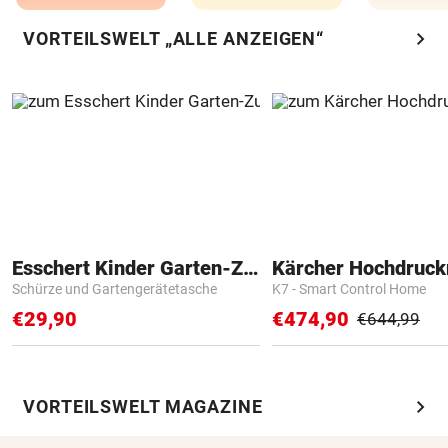
chevron_right
VORTEILSWELT „ALLE ANZEIGEN“
Esschert Kinder Garten-Zubehör
Kärcher Hochdruck
Schürze und Gartengerätetasche
K7 - Smart Control Home
€29,90
€474,90
€644,99
chevron_right
VORTEILSWELT MAGAZINE