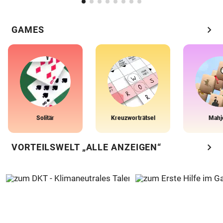
chevron_right
GAMES
Solitär
Kreuzworträtsel
Mahj
chevron_right
VORTEILSWELT „ALLE ANZEIGEN“