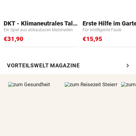
DKT - Klimaneutrales Talent
Erste Hilfe im Gart
Ein Spiel aus abbaubaren Materialien
Für intelligente Faule
€31,90
€15,95
chevron_right
VORTEILSWELT MAGAZINE