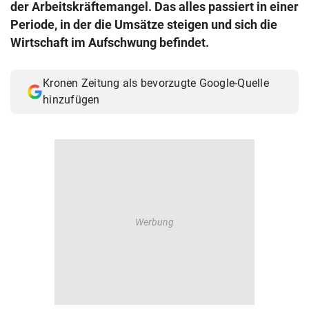
der Arbeitskräftemangel. Das alles passiert in einer
© Krone Multimedia GmbH & Co KG 2026
Periode, in der die Umsätze steigen und sich die
Muthgasse 2, 1190 Wien
Wirtschaft im Aufschwung befindet.
Kronen Zeitung als bevorzugte Google-Quelle
hinzufügen