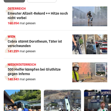
ÖSTERREICH
Erneuter Allzeit-Rekord ++ Hitze noch
nicht vorbei
160.054
mal gelesen
WIEN
Cobra stürmt Dorotheum, Täter ist
verschwunden
141.259
mal gelesen
NIEDERÖSTERREICH
500 Helfer kämpfen bei Gluthitze
gegen Inferno
140.543
mal gelesen