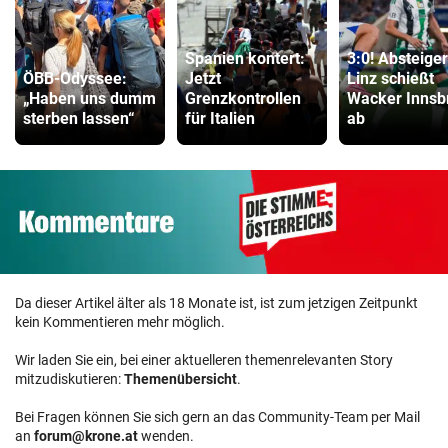
Spanien kontert:
3:0! Absteige
ÖBB-Odyssee:
Jetzt
Linz schießt
„Haben uns dumm
Grenzkontrollen
Wacker Innsb
sterben lassen“
für Italien
ab
Da dieser Artikel älter als 18 Monate ist, ist zum jetzigen Zeitpunkt
kein Kommentieren mehr möglich.
Wir laden Sie ein, bei einer aktuelleren themenrelevanten Story
mitzudiskutieren:
Themenübersicht
.
Bei Fragen können Sie sich gern an das Community-Team per Mail
an
forum@krone.at
wenden.