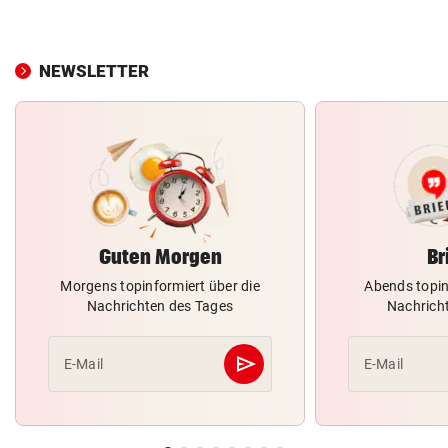
NEWSLETTER
Guten Morgen
Br
Morgens topinformiert über die
Abends topin
Nachrichten des Tages
Nachrich
send
E-Mail
E-Mail
Abschicken