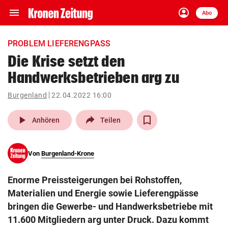
menu
account_circle
Navigation
Anmelden
Abo
close
Schließen
ein-/ausklappen
PROBLEM LIEFERENGPASS
Abonnieren
Die Krise setzt den
Handwerksbetrieben arg zu
account_circle
arrow_right
Anmelden
Burgenland
22.04.2022 16:00
pin_drop
arrow_right
Bundesland auswäh
Wien
play_arrow
Anhören
Teilen
bookmark
Merkliste
Von
Burgenland-Krone
Suchbegriff
search
Enorme Preissteigerungen bei Rohstoffen,
eingeben
Materialien und Energie sowie Lieferengpässe
bringen die Gewerbe- und Handwerksbetriebe mit
11.600 Mitgliedern arg unter Druck. Dazu kommt