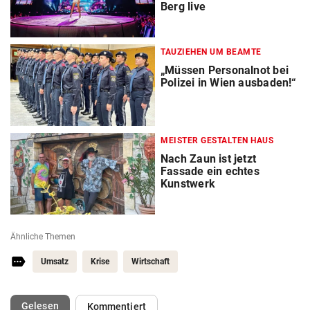
Berg live
TAUZIEHEN UM BEAMTE
„Müssen Personalnot bei
Polizei in Wien ausbaden!“
MEISTER GESTALTEN HAUS
Nach Zaun ist jetzt
Fassade ein echtes
Kunstwerk
Ähnliche Themen
Umsatz
Krise
Wirtschaft
(ausgewählt)
Gelesen
Kommentiert