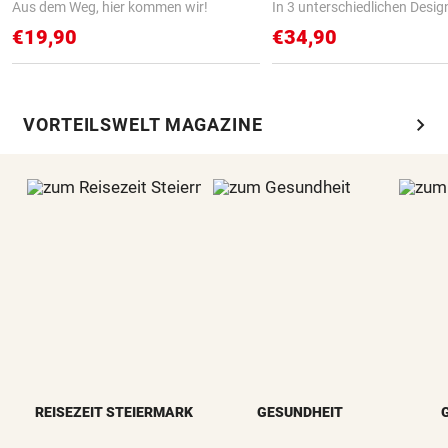
Aus dem Weg, hier kommen wir!
In 3 unterschiedlichen Desig
€19,90
€34,90
chevron_right
VORTEILSWELT MAGAZINE
REISEZEIT STEIERMARK
GESUNDHEIT