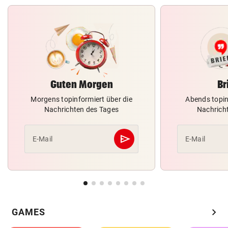
Guten Morgen
Br
Morgens topinformiert über die
Abends topin
Nachrichten des Tages
Nachrich
send
E-Mail
E-Mail
Abschicken
chevron_right
GAMES