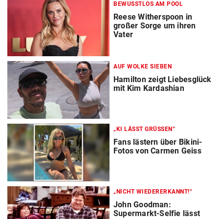
BEWUSSTLOS AM POOL
Reese Witherspoon in
großer Sorge um ihren
Vater
AUF WOLKE SIEBEN
Hamilton zeigt Liebesglück
mit Kim Kardashian
„KI LÄSST GRÜSSEN“
Fans lästern über Bikini-
Fotos von Carmen Geiss
„NICHT WIEDERERKANNT!“
John Goodman:
Supermarkt-Selfie lässt