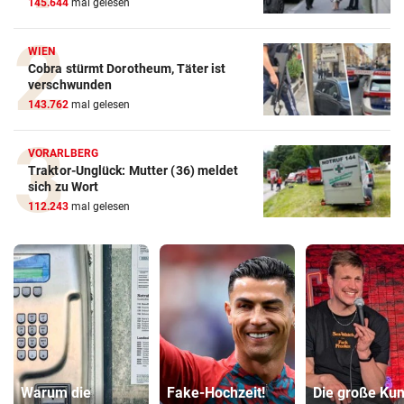
145.644
mal gelesen
WIEN
Cobra stürmt Dorotheum, Täter ist
verschwunden
143.762
mal gelesen
VORARLBERG
Traktor-Unglück: Mutter (36) meldet
sich zu Wort
112.243
mal gelesen
Warum die
Fake-Hochzeit!
Die große Kun