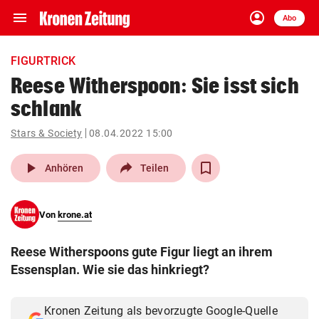
menu
account_circle
Navigation
Anmelden
Abo
close
Schließen
ein-/ausklappen
FIGURTRICK
Abonnieren
Reese Witherspoon: Sie isst sich
schlank
account_circle
arrow_right
Anmelden
Stars & Society
08.04.2022 15:00
pin_drop
arrow_right
Bundesland auswäh
Wien
play_arrow
Anhören
Teilen
bookmark
Merkliste
Von
krone.at
Suchbegriff
search
Reese Witherspoons gute Figur liegt an ihrem
eingeben
Essensplan. Wie sie das hinkriegt?
Kronen Zeitung als bevorzugte Google-Quelle