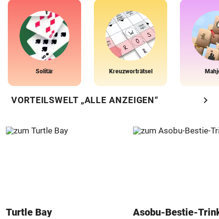
Solitär
Kreuzworträtsel
Mahj
chevron_right
VORTEILSWELT „ALLE ANZEIGEN“
Turtle Bay
Asobu-Bestie-Trin