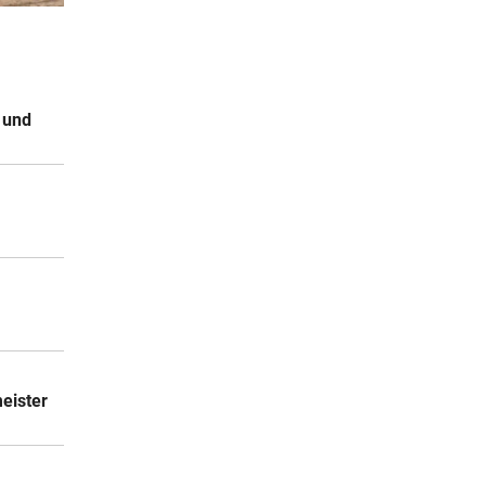
2 Stunden
2 Stunden
 und
2 Stunden
eister