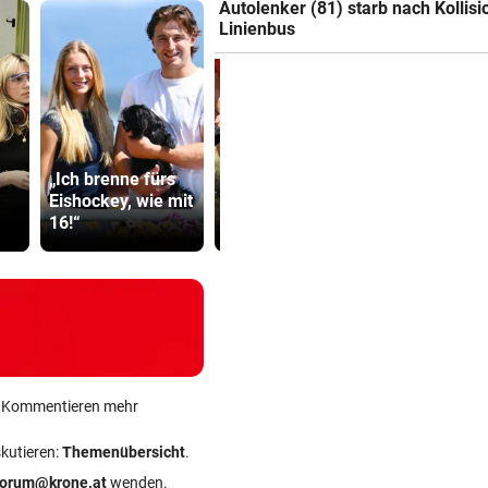
Autolenker (81) starb nach Kollisi
Linienbus
Warten auf Hitze-
„Ich brenne fürs
Hilfen der
TV-Star geh
Eishockey, wie mit
Regierung geht
Kanzler St
16!“
weiter
hart ins Ger
ein Kommentieren mehr
skutieren:
Themenübersicht
.
forum@krone.at
wenden.