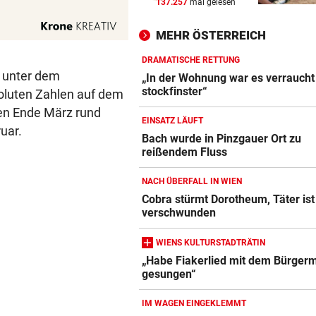
137.257
mal gelesen
FIFA IN DER KRITIK
vor 
Wie Infantino jetzt in den
MEHR ÖSTERREICH
Angriffsmodus schaltet
DRAMATISCHE RETTUNG
LEIPZIGS SEIWALD
vor 
r unter dem
„In der Wohnung war es verraucht
„Er ist wie der Liebling aller
stockfinster“
oluten Zahlen auf dem
Schwiegermütter!“
ren Ende März rund
EINSATZ LÄUFT
uar.
NHL-ASS HAUTNAH
vor 
Bach wurde in Pinzgauer Ort zu
reißendem Fluss
Marco Kasper: „Brenne fürs
Eishockey wie mit 16!“
NACH ÜBERFALL IN WIEN
Cobra stürmt Dorotheum, Täter ist
verschwunden
WIENS KULTURSTADTRÄTIN
„Habe Fiakerlied mit dem Bürgerm
gesungen“
IM WAGEN EINGEKLEMMT