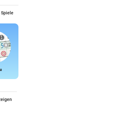
 Spiele
u
Snake
zeigen