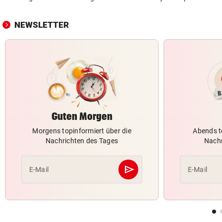
NEWSLETTER
Guten Morgen
Morgens topinformiert über die
Abends t
Nachrichten des Tages
Nachr
send
E-Mail
E-Mail
Abschicken