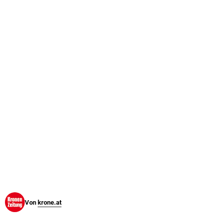
© Krone Multimedia GmbH & Co KG 2026
Muthgasse 2, 1190 Wien
Von
krone.at