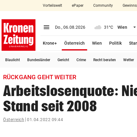
Vorteilswelt
ePaper
Community
Gewinns
close
Schließen
menu
Menü aufklappen
Do., 06.08.2026
31°C
Wien
Abonnieren
(ausgewählt)
Krone+
Österreich
Wien
Politik
Star
account_circle
arrow_right
Anmelden
Blaulicht
Bundesländer
Gericht
Crime
Recht beraten
Wetter
pin_drop
arrow_right
Bundesland auswäh
Wien
RÜCKGANG GEHT WEITER
bookmark
Merkliste
Arbeitslosenquote: Ni
Stand seit 2008
Suchbegriff
search
eingeben
Österreich
01.04.2022 09:44