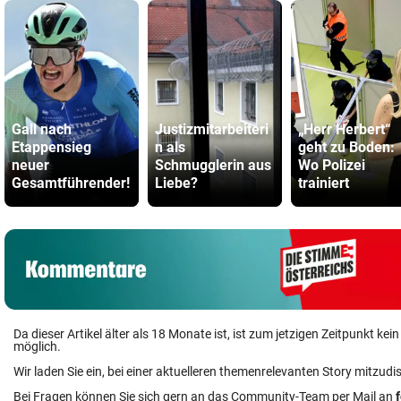
Gall nach
Justizmitarbeiteri
„Herr Herbert“
Etappensieg
n als
geht zu Boden:
neuer
Schmugglerin aus
Wo Polizei
Gesamtführender!
Liebe?
trainiert
Da dieser Artikel älter als 18 Monate ist, ist zum jetzigen Zeitpunkt k
möglich.
Wir laden Sie ein, bei einer aktuelleren themenrelevanten Story mitzudi
Bei Fragen können Sie sich gern an das Community-Team per Mail an