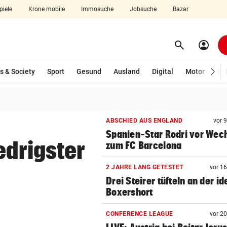
piele
Krone mobile
Immosuche
Jobsuche
Bazar
search
account_circle
Menü aufklappen
Suchen
s & Society
Sport
Gesund
Ausland
Digital
Motor
Wir
len
ABSCHIED AUS ENGLAND
vor 
Spanien-Star Rodri vor Wec
edrigster
zum FC Barcelona
2 JAHRE LANG GETESTET
vor 1
Drei Steirer tüfteln an der i
Boxershort
CONFERENCE LEAGUE
vor 2