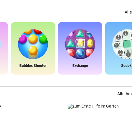
Alle
Bubbles Shooter
Exchange
Sudok
Alle An