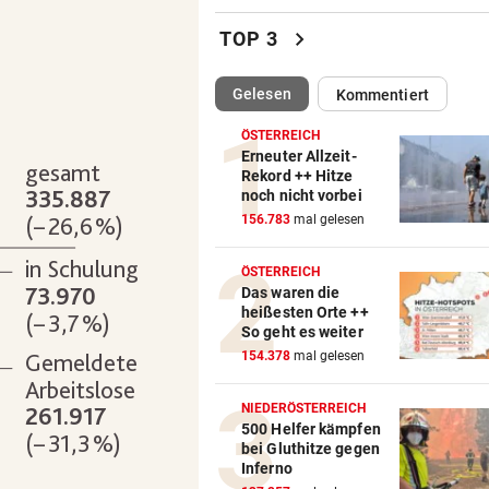
„Auf das Foto bin ich stolz – 
chevron_right
TOP 3
die Gelbe auch“
(ausgewählt)
Gelesen
Kommentiert
NACH ÜBERFALL IN WIEN
vor 
Cobra stürmt Dorotheum, Tät
ÖSTERREICH
verschwunden
Erneuter Allzeit-
Rekord ++ Hitze
noch nicht vorbei
TROTZ FIFA-RÜCKZIEHER
vor 
156.783
mal gelesen
Knallhart! UEFA droht schon
wieder mit WM-Boykott
ÖSTERREICH
Das waren die
WIENS KULTURSTADTRÄTIN
vor 
heißesten Orte ++
„Habe Fiakerlied mit dem
So geht es weiter
Bürgermeister gesungen“
154.378
mal gelesen
2. LIGA
vor 
NIEDERÖSTERREICH
Wacker fordert den großen
500 Helfer kämpfen
bei Gluthitze gegen
Aufstiegsfavoriten
Inferno