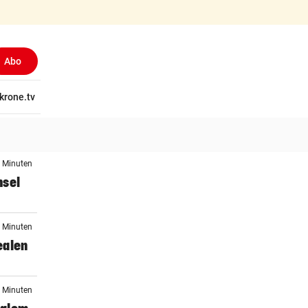
Abo
tschaft
krone.tv
Wissen
Gericht
Kolumnen
Freizeit
Reise
Ti
9 Minuten
hsel
6 Minuten
dealen
0 Minuten