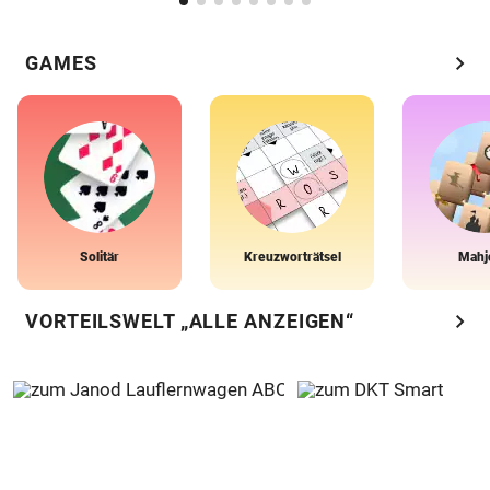
chevron_right
GAMES
Solitär
Kreuzworträtsel
Mahj
chevron_right
VORTEILSWELT „ALLE ANZEIGEN“