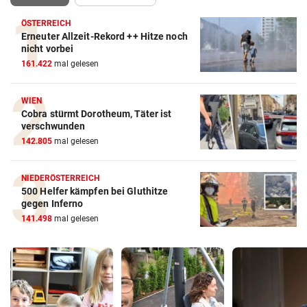
ÖSTERREICH
Erneuter Allzeit-Rekord ++ Hitze noch
nicht vorbei
161.422
mal gelesen
WIEN
Cobra stürmt Dorotheum, Täter ist
verschwunden
142.805
mal gelesen
NIEDERÖSTERREICH
500 Helfer kämpfen bei Gluthitze
gegen Inferno
141.498
mal gelesen