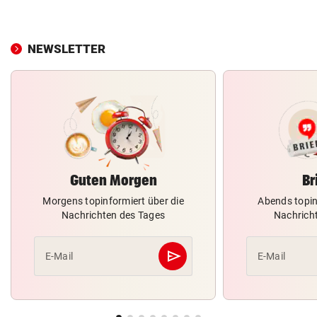
NEWSLETTER
Guten Morgen
Br
Morgens topinformiert über die
Abends topin
Nachrichten des Tages
Nachrich
send
E-Mail
E-Mail
Abschicken