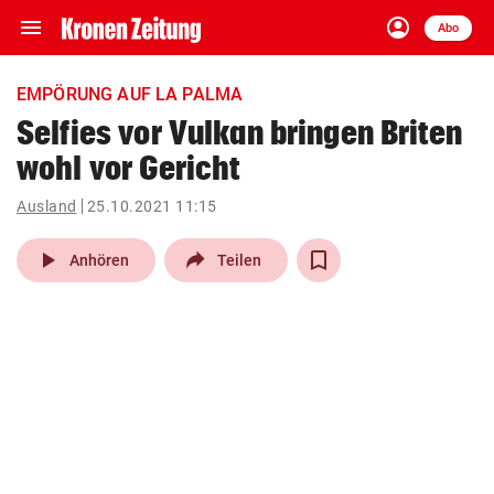
menu
account_circle
Navigation
Anmelden
Abo
close
Schließen
ein-/ausklappen
EMPÖRUNG AUF LA PALMA
Abonnieren
Selfies vor Vulkan bringen Briten
wohl vor Gericht
account_circle
arrow_right
Anmelden
Ausland
25.10.2021 11:15
pin_drop
arrow_right
Bundesland auswäh
Wien
play_arrow
Anhören
Teilen
bookmark
Merkliste
Suchbegriff
search
eingeben