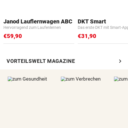
Janod Lauflernwagen ABC
DKT Smart
Hervorragend zum Laufenlernen
Das erste DKT mit Smart-Ap
€59,90
€31,90
chevron_right
VORTEILSWELT MAGAZINE