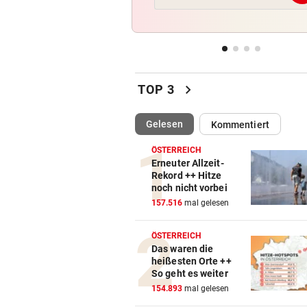
Reusser vor Ventoux-Etappe
weiter im Gelben Trikot
KEIN ARSENAL-WECHSEL
vor 
Vinicius Jr. verlängert bei Re
chevron_right
Madrid bis 2032
TOP 3
UKRAINISCHER ANGRIFF?
vor 
(ausgewählt)
Gelesen
Kommentiert
Vor Oman havarierter Tanker
Ölkatastrophe droht
ÖSTERREICH
Erneuter Allzeit-
Rekord ++ Hitze
„VERSTEHE ICH NICHT“
vor 
noch nicht vorbei
ÖFB-Kicker Wimmer packt ü
157.516
mal gelesen
Morddrohungen aus
ÖSTERREICH
Das waren die
heißesten Orte ++
So geht es weiter
154.893
mal gelesen