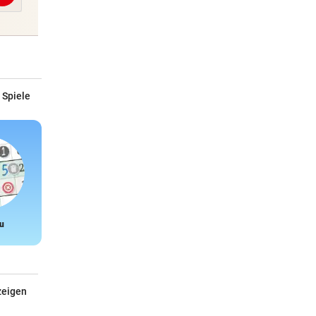
 Spiele
u
Snake
zeigen