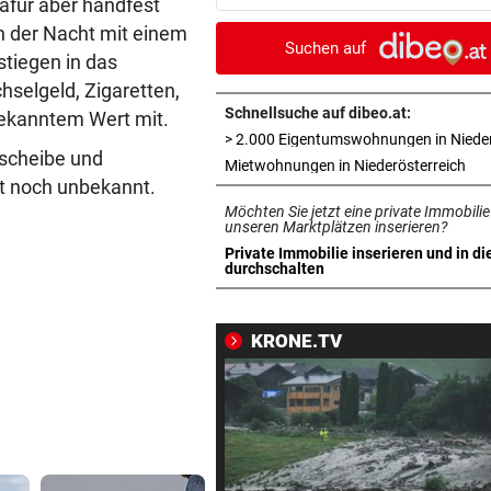
dafür aber handfest
Last-Minute-Sieg
n der Nacht mit einem
Suchen auf
stiegen in das
PALÄSTINENSER GETÖTET
vor 
hselgeld, Zigaretten,
Erste Anklage gegen Israeli s
Gaza-Krieg
Schnellsuche auf dibeo.at:
bekanntem Wert mit.
scheibe und
STIMMEN ZUM SPIEL
vor 
in 
Mietwohnungen in Niederösterreich
st noch unbekannt.
Sportboss Katzer: „Fahren
Möchten Sie jetzt eine private Immobilie
superhappy nach Hause“
unseren Marktplätzen inserieren?
Private Immobilie inserieren und in di
ORKAN, KEIN STROM & CO
vor 
in neuem Tab öffnen
durchschalten
Skurrilitäten in der Red Bull
häufen sich
KRONE.TV
WASSERSPRINGEN
vor 
Knoll bei EM Achter vom Tur
Lotfi auf Rang 12!
SCHON NÄCHSTE SAISON
vor 