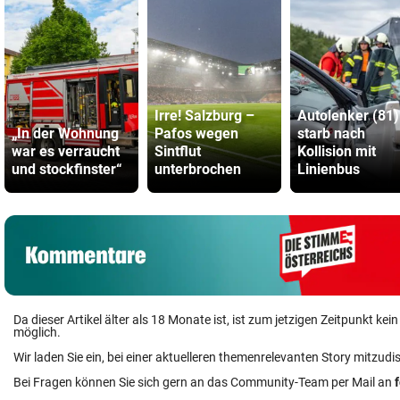
Irre! Salzburg –
Autolenker (81)
„In der Wohnung
Pafos wegen
starb nach
war es verraucht
Sintflut
Kollision mit
und stockfinster“
unterbrochen
Linienbus
Da dieser Artikel älter als 18 Monate ist, ist zum jetzigen Zeitpunkt k
möglich.
Wir laden Sie ein, bei einer aktuelleren themenrelevanten Story mitzudi
Bei Fragen können Sie sich gern an das Community-Team per Mail an