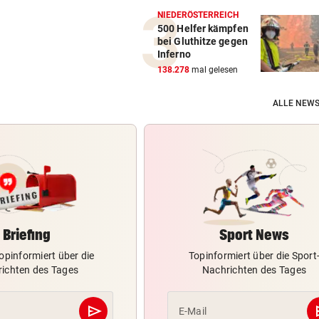
NIEDERÖSTERREICH
500 Helfer kämpfen
bei Gluthitze gegen
Inferno
138.278
mal gelesen
ALLE NEWS
Briefing
Sport News
opinformiert über die
Topinformiert über die Sport
ichten des Tages
Nachrichten des Tages
send
s
E-Mail
Abschicken