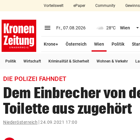
Vorteilswelt
ePaper
Community
Gewinns
close
Schließen
menu
Menü aufklappen
Fr., 07.08.2026
28°C
Wien
Abonnieren
(ausgewählt)
Krone+
Österreich
Wien
Politik
Star
account_circle
arrow_right
Anmelden
Politik
Wirtschaft
Kriminalität & Sicherheit
Wohnen & Verkehr
La
pin_drop
arrow_right
Bundesland auswäh
Wien
DIE POLIZEI FAHNDET
bookmark
Merkliste
Dem Einbrecher von d
Toilette aus zugehört
Suchbegriff
search
eingeben
Niederösterreich
24.09.2021 17:00