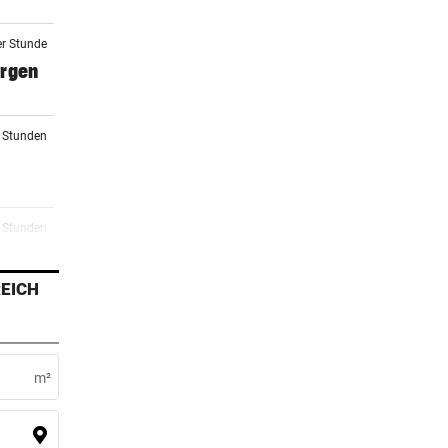
er Stunde
orgen
2 Stunden
2 Stunden
 macht
EICH
2 Stunden
m²
2 Stunden
rg zu