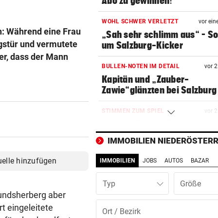
Abo zu gewinnen!
WOHL SCHWER VERLETZT
vor ein
rn: Während eine Frau
„Sah sehr schlimm aus“ – S
ngstür und vermutete
um Salzburg-Kicker
er, dass der Mann
BULLEN-NOTEN IM DETAIL
vor 
Kapitän und „Zauber-
Zawie“glänzten bei Salzburg
STIMMEN ZUM SPIEL
vor 
Austria-Trainer Helm: „Das
uns besser!“
IMMOBILIEN NIEDERÖSTERR
KUNDENDATEN BETROFFEN
vor 
uelle hinzufügen
IMMOBILIEN
JOBS
AUTOS
BAZAR
Cyberangriff auf Wiener
Schmuckhändler Frey Wille
Typ
mundsherberg aber
EUROPA-LEAGUE-QUALI
vor 
t eingeleitete
Joker Tabakovic führt Salzbu