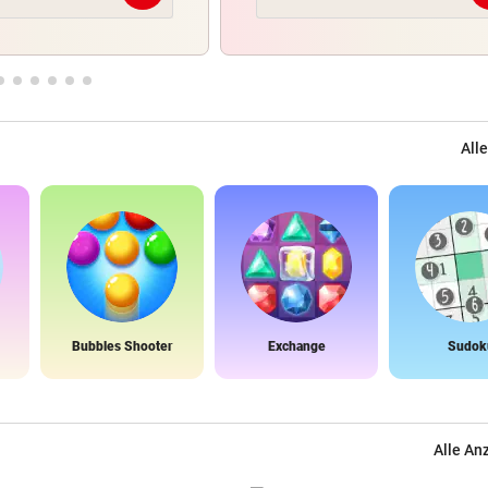
Alle
Bubbles Shooter
Exchange
Sudok
Alle An