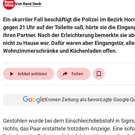
Von
René Denk
© Krone Multimedia GmbH & Co KG 2026
Muthgasse 2, 1190 Wien
Ein skurriler Fall beschäftigt die Polizei im Bezirk Ho
gegen 21 Uhr auf der Toilette saß, hörte sie die Einga
ihren Partner. Nach der Erleichterung bemerkte sie ab
nicht zu Hause war. Dafür waren aber Eingangstür, alle
Wohnzimmerschränke und Küchenladen offen.
play_arrow
Artikel anhören
Teilen
Kronen Zeitung als bevorzugte Google-Q
Gestohlen wurde bei dem Einschleichdiebstahl in Sig
nichts, das Paar erstattete trotzdem Anzeige. Eine sofor