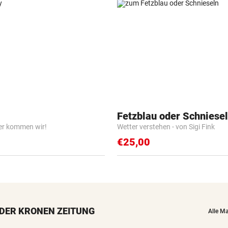
Fetzblau oder Schniese
er kommen wir!
Wetter verstehen - von Sigi Fink
€25,00
DER KRONEN ZEITUNG
Alle M