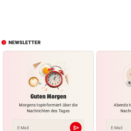
NEWSLETTER
Guten Morgen
Morgens topinformiert über die
Abends t
Nachrichten des Tages
Nachr
send
E-Mail
E-Mail
Abschicken