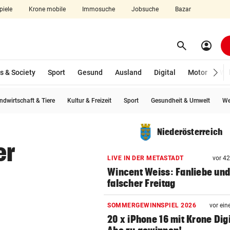
piele
Krone mobile
Immosuche
Jobsuche
Bazar
search
account_circle
Menü aufklappen
Suchen
s & Society
Sport
Gesund
Ausland
Digital
Motor
Wir
ndwirtschaft & Tiere
Kultur & Freizeit
Sport
Gesundheit & Umwelt
We
len
Niederösterreich
er
LIVE IN DER METASTADT
vor 4
Wincent Weiss: Fanliebe und
falscher Freitag
SOMMERGEWINNSPIEL 2026
vor ein
20 x iPhone 16 mit Krone Digi