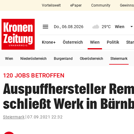
Vorteilswelt
ePaper
Community
Gewinns
close
Schließen
menu
Menü aufklappen
Do., 06.08.2026
29°C
Wien
Abonnieren
(ausgewählt)
Krone+
Österreich
Wien
Politik
Star
account_circle
arrow_right
Anmelden
(a
Wien
Niederösterreich
Burgenland
Oberösterreich
Steiermark
pin_drop
arrow_right
Bundesland auswäh
Wien
120 JOBS BETROFFEN
bookmark
Merkliste
Auspuffhersteller Re
schließt Werk in Bärn
Suchbegriff
search
eingeben
Steiermark
07.09.2021 22:32