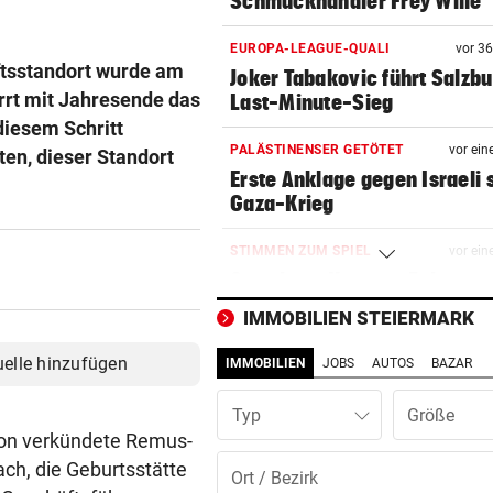
Schmuckhändler Frey Wille
EUROPA-LEAGUE-QUALI
vor 3
ftsstandort wurde am
Joker Tabakovic führt Salzbu
rrt mit Jahresende das
Last-Minute-Sieg
diesem Schritt
PALÄSTINENSER GETÖTET
vor ein
iten, dieser Standort
Erste Anklage gegen Israeli s
Gaza-Krieg
STIMMEN ZUM SPIEL
vor ein
Sportboss Katzer: „Fahren
superhappy nach Hause“
IMMOBILIEN STEIERMARK
ORKAN, KEIN STROM & CO
vor ein
uelle hinzufügen
IMMOBILIEN
JOBS
AUTOS
BAZAR
Skurrilitäten in der Red Bull
häufen sich
Typ
ion verkündete Remus-
WASSERSPRINGEN
vor 
ch, die Geburtsstätte
Knoll bei EM Achter vom Tur