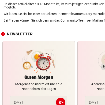
Da dieser Artikel älter als 18 Monate ist, ist zum jetzigen Zeitpunkt k
möglich.
Wir laden Sie ein, bei einer aktuelleren themenrelevanten Story mitzudi
Bei Fragen können Sie sich gern an das Community-Team per Mail an
NEWSLETTER
Guten Morgen
Morgens topinformiert über die
Abends t
Nachrichten des Tages
Nachr
send
E-Mail
E-Mail
Abschicken