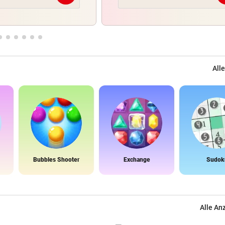
Alle
Bubbles Shooter
Exchange
Sudok
Alle An