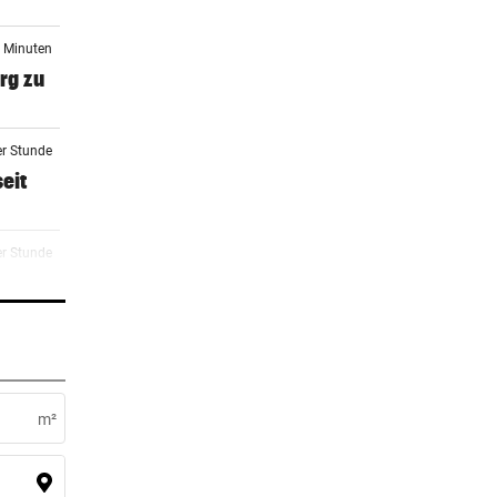
6 Minuten
rg zu
er Stunde
eit
er Stunde
er Stunde
 Arena
m²
2 Stunden
m ++