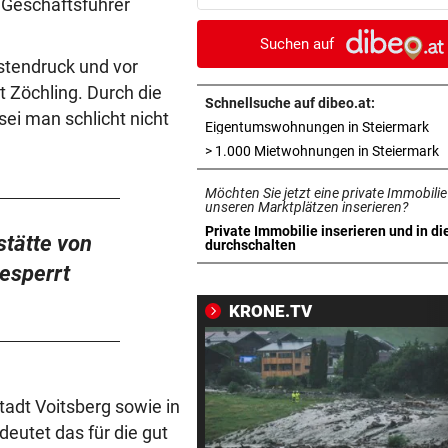
 Geschäftsführer
Lotfi auf Rang 12!
Suchen auf
SCHON NÄCHSTE SAISON
vor 
stendruck und vor
F1-Boss verrät: Es wird mehr
 Zöchling. Durch die
Sprintrennen geben
Schnellsuche auf dibeo.at:
sei man schlicht nicht
in 
Eigentumswohnungen in Steiermark
FREISPRÜCHE REGEN AUF
vor 
i
> 1.000 Mietwohnungen in Steiermark
Katzentöter-Anwalt: „Nie so 
Möchten Sie jetzt eine private Immobilie
Hass begegnet“
unseren Marktplätzen inserieren?
Private Immobilie inserieren und in di
tätte von
TRUMP DROHT:
vor 
in neuem Tab öffnen
durchschalten
Lange Haftstrafen für Berich
esperrt
über Waffenengpässe
KRONE.TV
CONFERENCE LEAGUE
vor 
Sieg! Austria stößt die Tür z
Play-off weit auf
tadt Voitsberg sowie in
MITTEN IN HITZEWELLE
vor 
eutet das für die gut