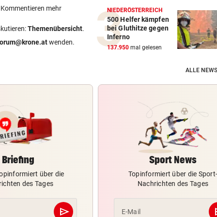
ein Kommentieren mehr
NIEDERÖSTERREICH
500 Helfer kämpfen
bei Gluthitze gegen
skutieren:
Themenübersicht
.
Inferno
forum@krone.at
wenden.
137.950
mal gelesen
ALLE NEWS
Briefing
Sport News
opinformiert über die
Topinformiert über die Sport
ichten des Tages
Nachrichten des Tages
send
s
E-Mail
Abschicken