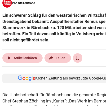
Von
Steirerkrone
© Krone Multimedia GmbH & Co KG 2026
Muthgasse 2, 1190 Wien
Ein schwerer Schlag für den weststeirischen Wirtscha
Dienstagabend bekannt: Auspuffhersteller Remus spe
Stammwerk in Bärnbach zu. 120 Mitarbeiter sind von 
betroffen. Ein Teil davon soll künftig in Voitsberg arbe
soll nicht gefährdet sein.
play_arrow
Artikel anhören
Teilen
Kronen Zeitung als bevorzugte Google-Q
Die Hiobsbotschaft für Bärnbach und die gesamte Reg
Chef Stephan Zöchling im „Kurier“: „Das Werk im Bärnba