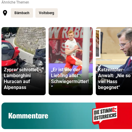
Ähnliche Themen
Bärnbach
Voitsberg
Zyprer schrottet
„Er ist wie der
Katzentöter-
Lamborghini
Liebling aller
Anwalt: „Nie so
Huracan auf
Schwiegermütter!
viel Hass
Alpenpass
“
begegnet“