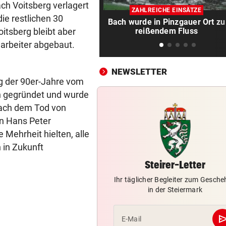
Irre! Salzburg – Pafos wegen
ach Voitsberg verlagert
ZAHLREICHE EINSÄTZE
Sintflut unterbrochen
ie restlichen 30
Bach wurde in Pinzgauer Ort zu
itsberg bleibt aber
reißendem Fluss
RADSPORT
vor 
arbeiter abgebaut.
Reusser vor Ventoux-Etappe
weiter im Gelben Trikot
NEWSLETTER
g der 90er-Jahre vom
KEIN ARSENAL-WECHSEL
vor 
Vinicius Jr. verlängert bei Re
h gegründet und wurde
Madrid bis 2032
Nach dem Tod von
n Hans Peter
UKRAINISCHER ANGRIFF?
vor 
 Mehrheit hielten, alle
Vor Oman havarierter Tanker
 in Zukunft
Ölkatastrophe droht
Steirer-Letter
„VERSTEHE ICH NICHT“
vor 
Ihr täglicher Begleiter zum Gesch
ÖFB-Kicker Wimmer packt ü
in der Steiermark
Morddrohungen aus
se
E-Mail
ABSCHIED AUS ENGLAND
vor 