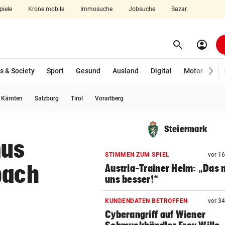
piele
Krone mobile
Immosuche
Jobsuche
Bazar
search
account_circle
Menü aufklappen
Suchen
s & Society
Sport
Gesund
Ausland
Digital
Motor
Wir
usgewählt)
Kärnten
Salzburg
Tirol
Vorarlberg
len
Steiermark
mus
STIMMEN ZUM SPIEL
vor 1
bach
Austria-Trainer Helm: „Das
uns besser!“
KUNDENDATEN BETROFFEN
vor 3
Cyberangriff auf Wiener