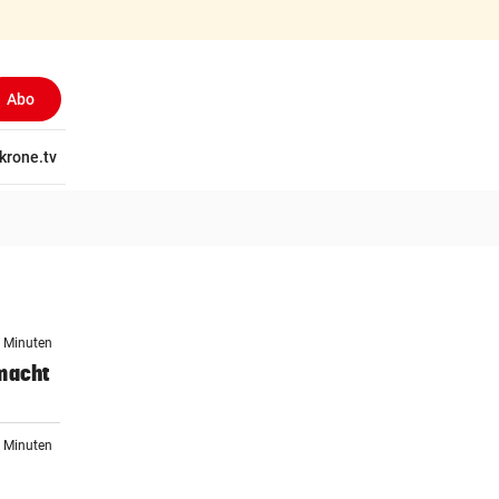
Abo
tschaft
krone.tv
Wissen
Gericht
Kolumnen
Freizeit
Reise
Ti
6 Minuten
 macht
4 Minuten