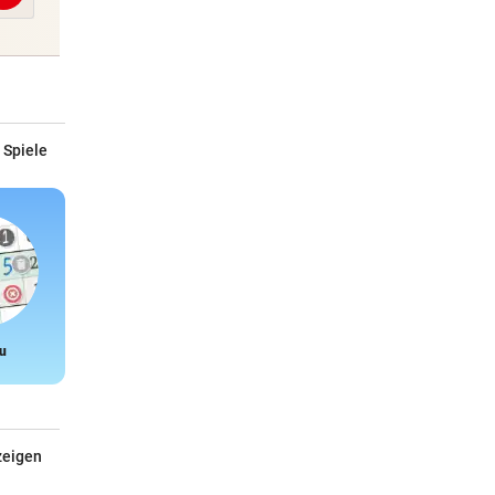
 Spiele
u
Snake
zeigen