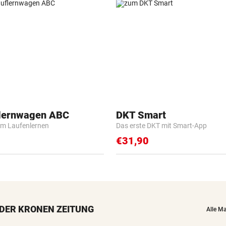
flernwagen ABC
DKT Smart
m Laufenlernen
Das erste DKT mit Smart-App
€31,90
DER KRONEN ZEITUNG
Alle M