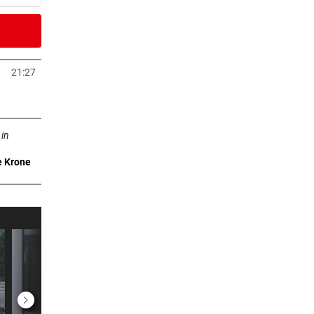
2 Stunden
21:27
neuem Tab öffnen
2 Stunden
n neuem Tab öffnen
viel
 in
e Krone
2 Stunden
te
2 Stunden
um
2 Stunden