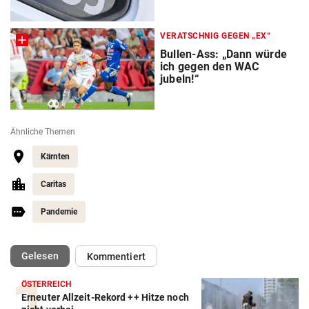
VERATSCHNIG GEGEN „EX“
Bullen-Ass: „Dann würde
ich gegen den WAC
jubeln!“
Ähnliche Themen
Kärnten
Caritas
Pandemie
(ausgewählt)
Gelesen
Kommentiert
ÖSTERREICH
Erneuter Allzeit-Rekord ++ Hitze noch