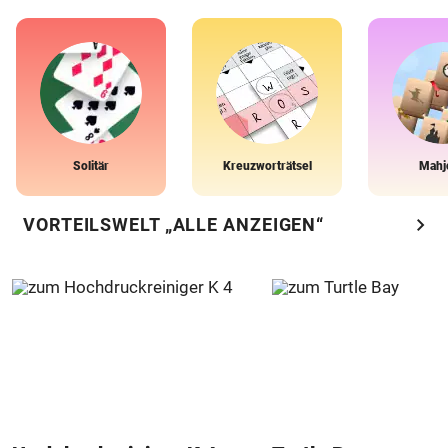
Solitär
Kreuzworträtsel
Mahj
chevron_right
VORTEILSWELT „ALLE ANZEIGEN“