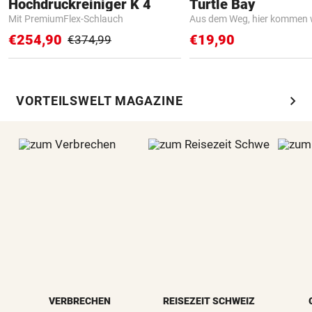
Hochdruckreiniger K 4
Turtle Bay
Mit PremiumFlex-Schlauch
Aus dem Weg, hier kommen w
€254,90
€19,90
€374,99
chevron_right
VORTEILSWELT MAGAZINE
VERBRECHEN
REISEZEIT SCHWEIZ