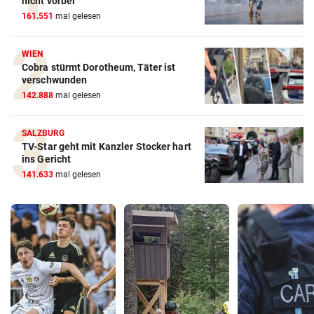
nicht vorbei
161.551
mal gelesen
WIEN
Cobra stürmt Dorotheum, Täter ist
verschwunden
142.888
mal gelesen
SALZBURG
TV-Star geht mit Kanzler Stocker hart
ins Gericht
141.633
mal gelesen