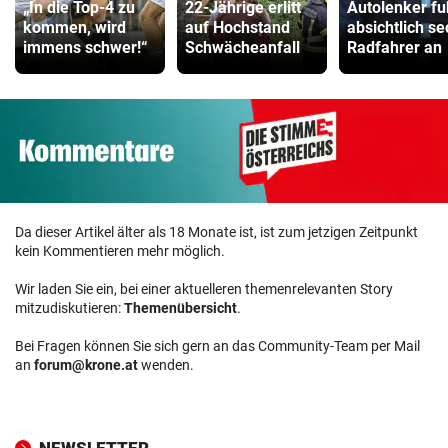
„In die Top-4 zu
22-Jährige erlitt
Autolenker fu
kommen, wird
auf Hochstand
absichtlich s
immens schwer!“
Schwächeanfall
Radfahrer an
Da dieser Artikel älter als 18 Monate ist, ist zum jetzigen Zeitpunkt
kein Kommentieren mehr möglich.
Wir laden Sie ein, bei einer aktuelleren themenrelevanten Story
mitzudiskutieren:
Themenübersicht
.
Bei Fragen können Sie sich gern an das Community-Team per Mail
an
forum@krone.at
wenden.
NEWSLETTER