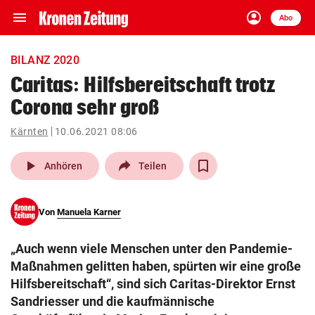
menu
account_circle
Navigation
Anmelden
Abo
close
Schließen
ein-/ausklappen
BILANZ 2020
Abonnieren
Caritas: Hilfsbereitschaft trotz
Corona sehr groß
account_circle
arrow_right
Anmelden
Kärnten
10.06.2021 08:06
pin_drop
arrow_right
Bundesland auswäh
Wien
play_arrow
Anhören
Teilen
bookmark
Merkliste
Von
Manuela Karner
Suchbegriff
search
„Auch wenn viele Menschen unter den Pandemie-
eingeben
Maßnahmen gelitten haben, spürten wir eine große
Hilfsbereitschaft“, sind sich Caritas-Direktor Ernst
Sandriesser und die kaufmännische