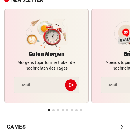
Guten Morgen
Br
Morgens topinformiert über die
Abends topin
Nachrichten des Tages
Nachrich
send
E-Mail
E-Mail
Abschicken
chevron_right
GAMES