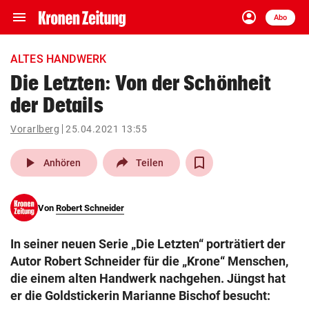
menu
account_circle
Navigation
Anmelden
Abo
close
Schließen
ein-/ausklappen
ALTES HANDWERK
Abonnieren
Die Letzten: Von der Schönheit
der Details
account_circle
arrow_right
Anmelden
Vorarlberg
25.04.2021 13:55
pin_drop
arrow_right
Bundesland auswäh
Wien
play_arrow
Anhören
Teilen
bookmark
Merkliste
Von
Robert Schneider
Suchbegriff
search
In seiner neuen Serie „Die Letzten“ porträtiert der
eingeben
Autor Robert Schneider für die „Krone“ Menschen,
die einem alten Handwerk nachgehen. Jüngst hat
er die Goldstickerin Marianne Bischof besucht: