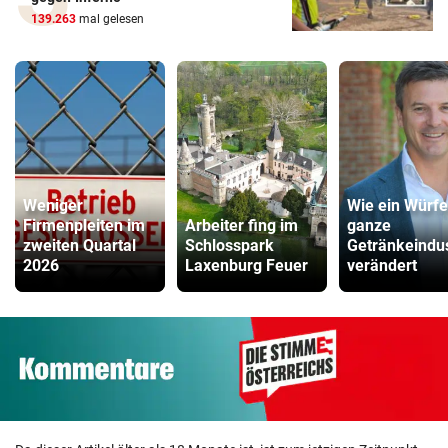
139.263
mal gelesen
Weniger
Wie ein Würfe
Firmenpleiten im
Arbeiter fing im
ganze
zweiten Quartal
Schlosspark
Getränkeindus
2026
Laxenburg Feuer
verändert