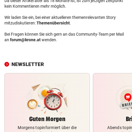
Da dieser Artikel älter als 18 Monate ist, ist zum jetzigen Zeitpunkt
kein Kommentieren mehr möglich.
Wir laden Sie ein, bei einer aktuelleren themenrelevanten Story
mitzudiskutieren:
Themenübersicht
.
Bei Fragen können Sie sich gern an das Community-Team per Mail
an
forum@krone.at
wenden.
NEWSLETTER
Guten Morgen
Br
Morgens topinformiert über die
Abends topin