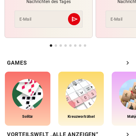
Nachrichten des Tages
Nachrich
send
E-Mail
E-Mail
Abschicken
chevron_right
GAMES
Solitär
Kreuzworträtsel
Mahj
chevron_right
VORTEILSWELT „ALLE ANZEIGEN“