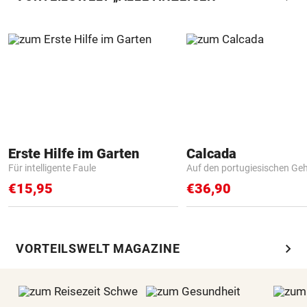
Erste Hilfe im Garten
Calcada
Für intelligente Faule
Auf den portugiesischen G
€15,95
€36,90
chevron_right
VORTEILSWELT MAGAZINE