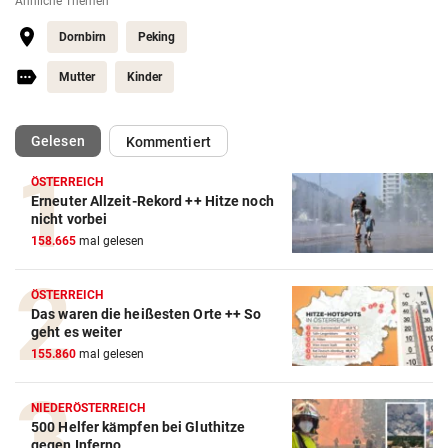
Ähnliche Themen
Dornbirn
Peking
Mutter
Kinder
(ausgewählt)
Gelesen
Kommentiert
ÖSTERREICH
Erneuter Allzeit-Rekord ++ Hitze noch
nicht vorbei
158.665
mal gelesen
ÖSTERREICH
Das waren die heißesten Orte ++ So
geht es weiter
155.860
mal gelesen
NIEDERÖSTERREICH
500 Helfer kämpfen bei Gluthitze
gegen Inferno