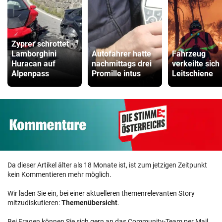
Zyprer schrottet
Lamborghini
Autofahrer hatte
Fahrzeug
Huracan auf
nachmittags drei
verkeilte sich 
Alpenpass
Promille intus
Leitschiene
Da dieser Artikel älter als 18 Monate ist, ist zum jetzigen Zeitpunkt
kein Kommentieren mehr möglich.
Wir laden Sie ein, bei einer aktuelleren themenrelevanten Story
mitzudiskutieren:
Themenübersicht
.
Bei Fragen können Sie sich gern an das Community-Team per Mail