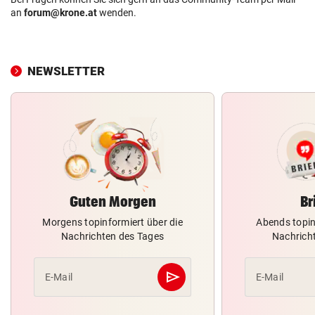
an
forum@krone.at
wenden.
NEWSLETTER
Guten Morgen
Br
Morgens topinformiert über die
Abends topin
Nachrichten des Tages
Nachrich
send
E-Mail
E-Mail
Abschicken