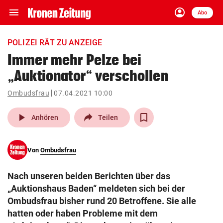
menu
account_circle
Navigation
Anmelden
Abo
close
Schließen
ein-/ausklappen
POLIZEI RÄT ZU ANZEIGE
Abonnieren
Immer mehr Pelze bei
„Auktionator“ verschollen
account_circle
arrow_right
Anmelden
Ombudsfrau
07.04.2021 10:00
pin_drop
arrow_right
Bundesland auswäh
Wien
play_arrow
Anhören
Teilen
bookmark
Merkliste
Von
Ombudsfrau
Suchbegriff
search
Nach unseren beiden Berichten über das
eingeben
„Auktionshaus Baden“ meldeten sich bei der
Ombudsfrau bisher rund 20 Betroffene. Sie alle
hatten oder haben Probleme mit dem