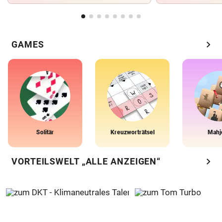
chevron_right
GAMES
Solitär
Kreuzworträtsel
Mahj
chevron_right
VORTEILSWELT „ALLE ANZEIGEN“