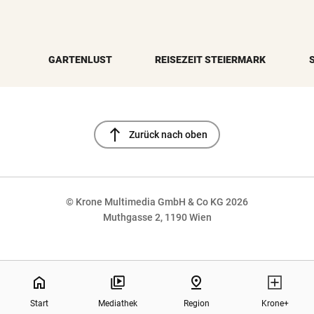
GARTENLUST
REISEZEIT STEIERMARK
north
Zurück nach oben
© Krone Multimedia GmbH & Co KG 2026
Muthgasse 2, 1190 Wien
NaN%
home
pin_drop
Start
Mediathek
Region
Krone+