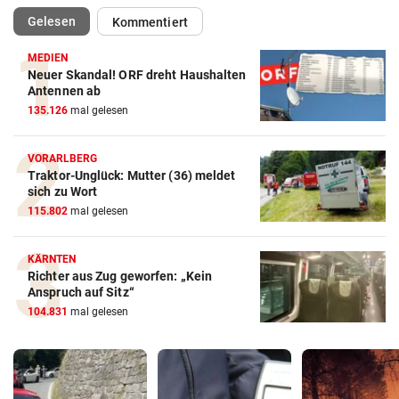
(ausgewählt)
Gelesen
Kommentiert
MEDIEN
Neuer Skandal! ORF dreht Haushalten
Antennen ab
135.126
mal gelesen
VORARLBERG
Traktor-Unglück: Mutter (36) meldet
sich zu Wort
115.802
mal gelesen
KÄRNTEN
Richter aus Zug geworfen: „Kein
Anspruch auf Sitz“
104.831
mal gelesen