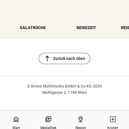
SALATKÜCHE
REISEZEIT
REI
north
Zurück nach oben
© Krone Multimedia GmbH & Co KG 2026
Muthgasse 2, 1190 Wien
NaN%
home
pin_drop
Start
Mediathek
Region
Krone+