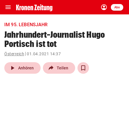
menu
account_circle
Navigation
Anmelden
Abo
close
Schließen
ein-/ausklappen
IM 95. LEBENSJAHR
Abonnieren
Jahrhundert-Journalist Hugo
Portisch ist tot
account_circle
arrow_right
Anmelden
Österreich
01.04.2021 14:37
pin_drop
arrow_right
Bundesland auswäh
Wien
play_arrow
Anhören
Teilen
bookmark
Merkliste
Suchbegriff
search
eingeben