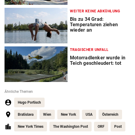
WEITER KEINE ABKÜHLUNG
Bis zu 34 Grad:
Temperaturen ziehen
wieder an
TRAGISCHER UNFALL
Motorradlenker wurde in
Teich geschleudert: tot
Ähnliche Themen
Hugo Portisch
Bratislava
Wien
New York
USA
Österreich
New York Times
The Washington Post
ORF
Post