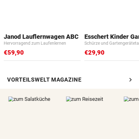
Janod Lauflernwagen ABC
Hervorragend zum Laufenlernen
Schürze und Gartengerätet
€59,90
€29,90
chevron_right
VORTEILSWELT MAGAZINE