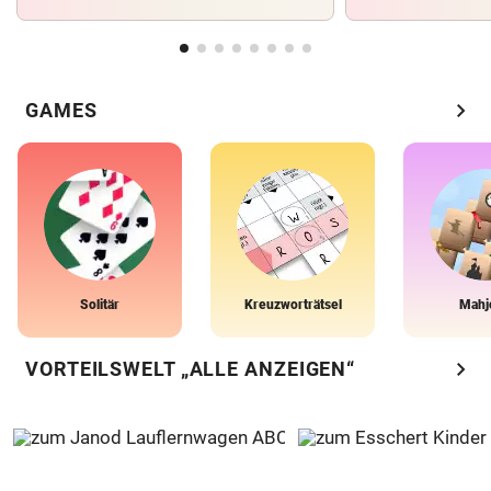
chevron_right
GAMES
Solitär
Kreuzworträtsel
Mahj
chevron_right
VORTEILSWELT „ALLE ANZEIGEN“