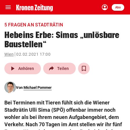
menu
account_circle
Navigation
Anmelden
Abo
close
Schließen
ein-/ausklappen
5 FRAGEN AN STADTRÄTIN
Abonnieren
Hebeins Erbe: Simas „unlösbare
Baustellen“
account_circle
arrow_right
Anmelden
Wien
02.02.2021 17:00
pin_drop
arrow_right
Bundesland auswäh
Wien
play_arrow
Anhören
Teilen
bookmark
Merkliste
Von
Michael Pommer
Suchbegriff
search
Bei Terminen mit Tieren fühlt sich die Wiener
eingeben
Stadträtin Ulli Sima (SPÖ) offenbar immer noch
wohler als bei ihrem neuen Aufgabengebiet, dem
Verkehr. Nach 70 Tagen im Amt stellen wir ihr fünf