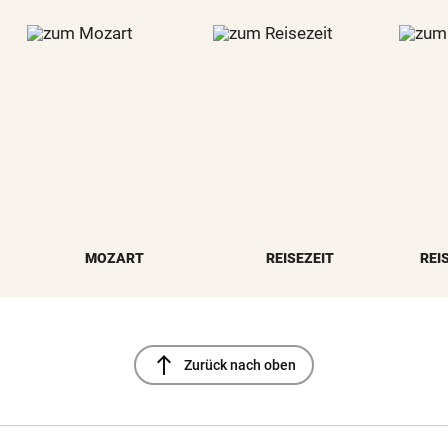
MOZART
REISEZEIT
REI
north
Zurück nach oben