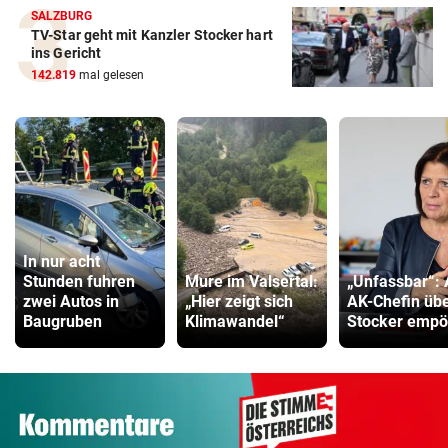
SALZBURG
TV-Star geht mit Kanzler Stocker hart
ins Gericht
142.819
mal gelesen
In nur acht
Stunden fuhren
Mure im Valsertal:
„Unfassbar“:
zwei Autos in
„Hier zeigt sich
AK-Chefin üb
Baugruben
Klimawandel“
Stocker empö