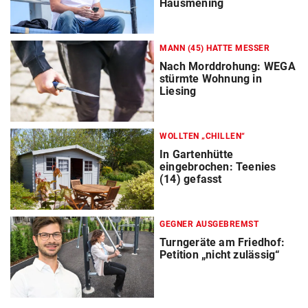
Hausmening
MANN (45) HATTE MESSER
Nach Morddrohung: WEGA
stürmte Wohnung in
Liesing
WOLLTEN „CHILLEN“
In Gartenhütte
eingebrochen: Teenies
(14) gefasst
GEGNER AUSGEBREMST
Turngeräte am Friedhof:
Petition „nicht zulässig“