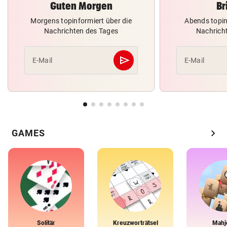
Guten Morgen
Br
Morgens topinformiert über die
Abends topin
Nachrichten des Tages
Nachrich
send
E-Mail
E-Mail
Abschicken
chevron_right
GAMES
Solitär
Kreuzworträtsel
Mahj