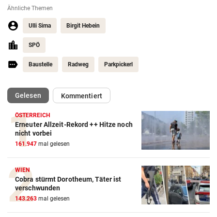
Ähnliche Themen
Ulli Sima
Birgit Hebein
SPÖ
Baustelle
Radweg
Parkpickerl
(ausgewählt)
Gelesen
Kommentiert
ÖSTERREICH
Erneuter Allzeit-Rekord ++ Hitze noch
nicht vorbei
161.947
mal gelesen
WIEN
Cobra stürmt Dorotheum, Täter ist
verschwunden
143.263
mal gelesen