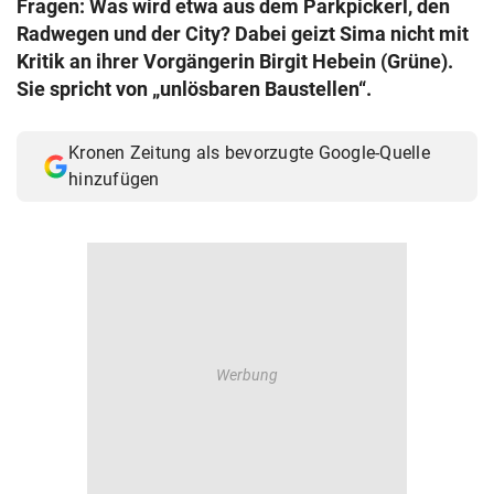
Fragen: Was wird etwa aus dem Parkpickerl, den
© Krone Multimedia GmbH & Co KG 2026
Radwegen und der City? Dabei geizt Sima nicht mit
Muthgasse 2, 1190 Wien
Kritik an ihrer Vorgängerin Birgit Hebein (Grüne).
Sie spricht von „unlösbaren Baustellen“.
Kronen Zeitung als bevorzugte Google-Quelle
hinzufügen