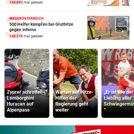
154.893
mal gelesen
NIEDERÖSTERREICH
500 Helfer kämpfen bei Gluthitze
gegen Inferno
138.278
mal gelesen
Zyprer schrottet
Warten auf Hitze-
„Er ist wie der
Lamborghini
Hilfen der
Liebling aller
Huracan auf
Regierung geht
Schwiegermüt
Alpenpass
weiter
“