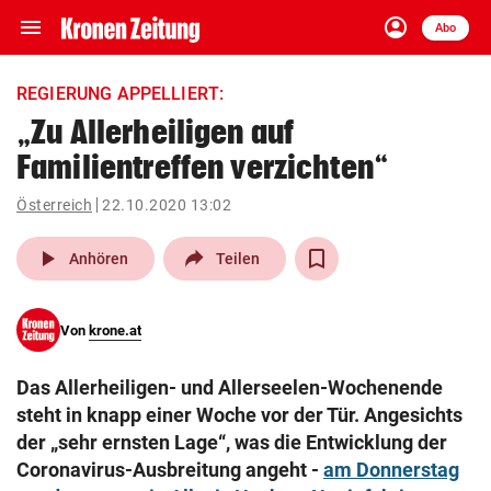
menu
account_circle
Navigation
Anmelden
Abo
close
Schließen
ein-/ausklappen
REGIERUNG APPELLIERT:
Abonnieren
„Zu Allerheiligen auf
Familientreffen verzichten“
account_circle
arrow_right
Anmelden
Österreich
22.10.2020 13:02
pin_drop
arrow_right
Bundesland auswäh
Wien
play_arrow
Anhören
Teilen
bookmark
Merkliste
Von
krone.at
Suchbegriff
search
Das Allerheiligen- und Allerseelen-Wochenende
eingeben
steht in knapp einer Woche vor der Tür. Angesichts
der „sehr ernsten Lage“, was die Entwicklung der
Coronavirus-Ausbreitung angeht -
am Donnerstag