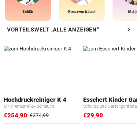
Solitär
Kreuzworträtsel
Mahj
chevron_right
VORTEILSWELT „ALLE ANZEIGEN“
Hochdruckreiniger K 4
Mit PremiumFlex-Schlauch
Schürze und Gartengerätet
€254,90
€29,90
€374,99