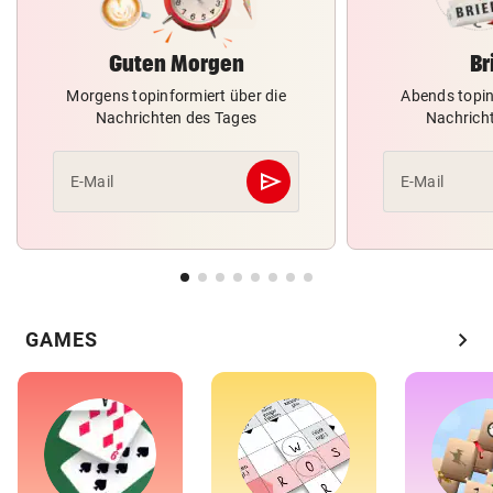
Guten Morgen
Br
Morgens topinformiert über die
Abends topin
Nachrichten des Tages
Nachrich
send
E-Mail
E-Mail
Abschicken
chevron_right
GAMES