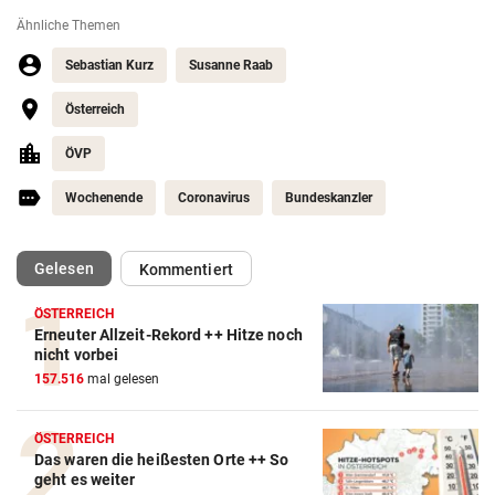
Ähnliche Themen
Sebastian Kurz
Susanne Raab
Österreich
ÖVP
Wochenende
Coronavirus
Bundeskanzler
(ausgewählt)
Gelesen
Kommentiert
ÖSTERREICH
Erneuter Allzeit-Rekord ++ Hitze noch
nicht vorbei
157.516
mal gelesen
ÖSTERREICH
Das waren die heißesten Orte ++ So
geht es weiter