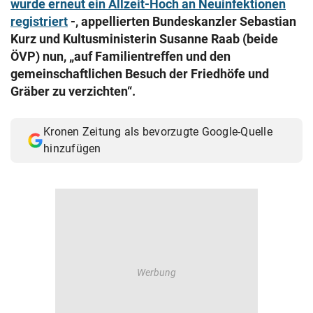
wurde erneut ein Allzeit-Hoch an Neuinfektionen
© Krone Multimedia GmbH & Co KG 2026
registriert
-, appellierten Bundeskanzler Sebastian
Muthgasse 2, 1190 Wien
Kurz und Kultusministerin Susanne Raab (beide
ÖVP) nun, „auf Familientreffen und den
gemeinschaftlichen Besuch der Friedhöfe und
Gräber zu verzichten“.
Kronen Zeitung als bevorzugte Google-Quelle
hinzufügen