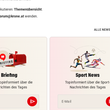
skutieren:
Themenübersicht
.
forum@krone.at
wenden.
ALLE NEWS
Briefing
Sport News
opinformiert über die
Topinformiert über die Sport
ichten des Tages
Nachrichten des Tages
send
s
E-Mail
Abschicken