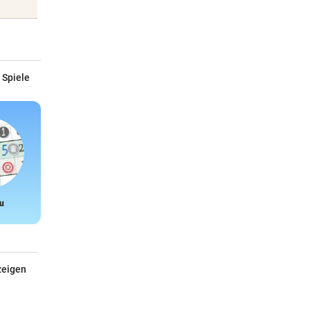
 Spiele
u
Snake
zeigen