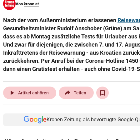
Von
krone.at
© Krone Multimedia GmbH & Co KG 2026
Muthgasse 2, 1190 Wien
Nach der vom Außenministerium erlassenen
Reisewa
Gesundheitsminister Rudolf Anschober (Grüne) am S
dass es ab Montag zusätzliche Tests für Urlauber aus
Und zwar für diejenigen, die zwischen 7. und 17. Augu
Inkrafttretens der Reisewarnung - aus Kroatien zurüc
zurückkehren. Per Anruf bei der Corona-Hotline 1450 
dann einen Gratistest erhalten - auch ohne Covid-19
play_arrow
Artikel anhören
Teilen
Kronen Zeitung als bevorzugte Google-Q