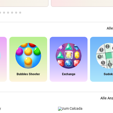
Alle
Bubbles Shooter
Exchange
Sudok
Alle An