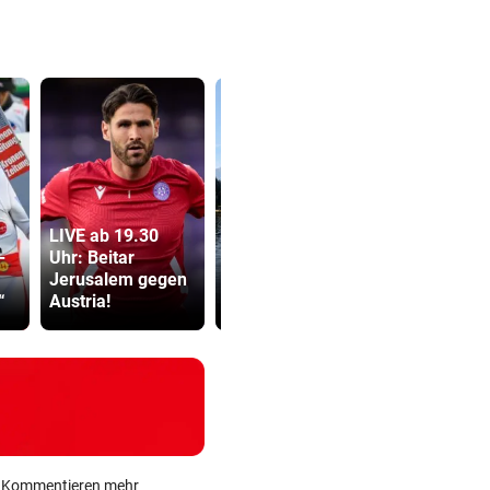
LIVE ab 19.30
Hitze gefährdet
Abhöraffär
-
Uhr: Beitar
Gewässer und
Ermittlung
Jerusalem gegen
heimische
gegen ORF
“
Austria!
Fischwelt
Stiftungsra
ein Kommentieren mehr