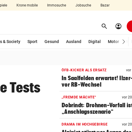
piele
Krone mobile
Immosuche
Jobsuche
Bazar
search
account_circle
Menü aufklappen
Suchen
wählt)
s & Society
Sport
Gesund
Ausland
Digital
Motor
Wir
len
ÖFB-KICKER ALS ERSATZ
vor
In Saalfelden erwartet! Ilzer
e Tests
vor RB-Wechsel
„FREMDE MÄCHTE“
vor 2
Dobrindt: Drohnen-Vorfall is
„Anschlagsszenario“
DRAMA IM HOCHGEBIRGE
vor 2