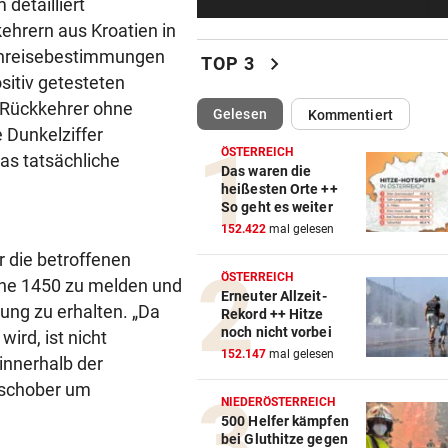
detailliert
Hitze, Brände, Unwetter:
kehrern aus Kroatien in
Einsatzkräfte gefordert!
inreisebestimmungen
chevron_right
TOP 3
BRISANTE ERMITTLUNGEN
vor 4
ositiv getesteten
Tragödie! Brasilien-Talent fä
 Rückkehrer ohne
(ausgewählt)
Gelesen
Kommentiert
84-Jährigen tot
 Dunkelziffer
ÖSTERREICH
as tatsächliche
LÄNDLE-HEIMKEHRER
vor 5
Das waren die
heißesten Orte ++
Böckle geht gern baden,
So geht es weiter
allerdings nur im See
152.422
mal gelesen
 die betroffenen
34 IN WIEN HEUER
ÖSTERREICH
line 1450 zu melden und
Immer mehr Tropennächte i
Erneuter Allzeit-
Landeshauptstädten
tung zu erhalten. „Da
Rekord ++ Hitze
noch nicht vorbei
ird, ist nicht
WARUM WAR MANN DABEI?
152.147
mal gelesen
 innerhalb der
BH-Causa bei Frauen-Tour: K
nschober um
an Kontrollen
NIEDERÖSTERREICH
500 Helfer kämpfen
bei Gluthitze gegen
DANIEL TSCHOFENIG