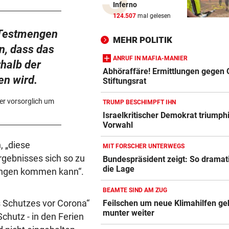
Inferno
Früher Sommer-Start: „Endl
124.507
mal gelesen
verletzungsfrei!“
e Testmengen
MEHR POLITIK
AUF DER BRENNERSTRECKE
n, dass das
Paar wurde mit Pkw von der
ANRUF IN MAFIA-MANIER
rhalb der
Autobahn geschleudert
Abhöraffäre! Ermittlungen gegen
en wird.
Stiftungsrat
FRAUEN & ZUSAMMENHALT?
er vorsorglich um
TRUMP BESCHIMPFT IHN
„Männliche Kollegen sind me
Israelkritischer Demokrat triumphi
nicht das Problem“
Vorwahl
KEIN REGEN IN SICHT
, „diese
MIT FORSCHER UNTERWEGS
Salzburgs Gemeinden trock
rgebnisses sich so zu
Bundespräsident zeigt: So dramati
immer weiter aus
die Lage
kungen kommen kann“.
„KRONE“-KOLUMNE
BEAMTE SIND AM ZUG
Vertrauen erreicht, was Mac
s Schutzes vor Corona“
Feilschen um neue Klimahilfen ge
niemals vermag
munter weiter
utz - in den Ferien