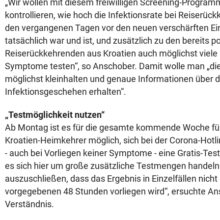
„Wir wollen mit diesem freiwilligen Screening-Programm 
kontrollieren, wie hoch die Infektionsrate bei Reiserück
den vergangenen Tagen vor den neuen verschärften E
tatsächlich war und ist, und zusätzlich zu den bereits p
Reiserückkehrenden aus Kroatien auch möglichst viele
Symptome testen“, so Anschober. Damit wolle man „die
möglichst kleinhalten und genaue Informationen über d
Infektionsgeschehen erhalten“.
„Testmöglichkeit nutzen“
Ab Montag ist es für die gesamte kommende Woche für
Kroatien-Heimkehrer möglich, sich bei der Corona-Hot
- auch bei Vorliegen keiner Symptome - eine Gratis-Tes
es sich hier um große zusätzliche Testmengen handeln w
auszuschließen, dass das Ergebnis in Einzelfällen nicht
vorgegebenen 48 Stunden vorliegen wird“, ersuchte A
Verständnis.