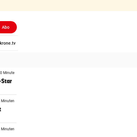
Abo
tschaft
krone.tv
Wissen
Gericht
Kolumnen
Freizeit
Reise
Ti
 0 Minute
-Star
0 Minuten
t
0 Minuten