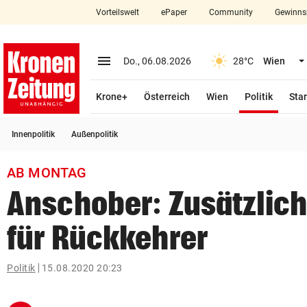
Vorteilswelt
ePaper
Community
Gewinns
close
Schließen
menu
Menü aufklappen
Do., 06.08.2026
28°C
Wien
Abonnieren
(ausge
Krone+
Österreich
Wien
Politik
Star
account_circle
arrow_right
Anmelden
Innenpolitik
Außenpolitik
pin_drop
arrow_right
Bundesland auswäh
Wien
AB MONTAG
bookmark
Merkliste
Anschober: Zusätzlich
für Rückkehrer
Suchbegriff
search
eingeben
Politik
15.08.2020 20:23