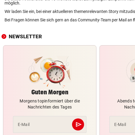
möglich.
Wir laden Sie ein, bei einer aktuelleren themenrelevanten Story mitzudi
Bei Fragen können Sie sich gern an das Community-Team per Mail an
NEWSLETTER
Guten Morgen
Morgens topinformiert über die
Abends t
Nachrichten des Tages
Nachr
send
E-Mail
E-Mail
Abschicken