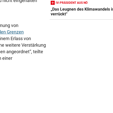
 nicht eingehalten
IM ALL SEIT 2025
IV-PRÄSIDENT AUS NÖ
„Falcon 9“-Schrottteil auf 
„Das Leugnen des Klimawandels i
verrückt“
Mond eingeschlagen
dnung von
SORGE IM WELTCUP-TROSS
 den Grenzen
„Das Skifahren am Gletscher
bald aufhören!“
einem Erlass von
ne weitere Verstärkung
RAPID IM EUROPACUP
n angeordnet“, teilte
„Wir kämpfen für Österreich
 einer
sonst sinkt Niveau!“