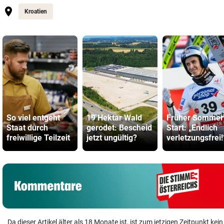
Kroatien
So viel entgeht
19 Hektar Wald
Früher Sommer
Staat durch
gerodet: Bescheid
Start: „Endlich
freiwillige Teilzeit
jetzt ungültig?
verletzungsfrei!
Da dieser Artikel älter als 18 Monate ist, ist zum jetzigen Zeitpunkt k