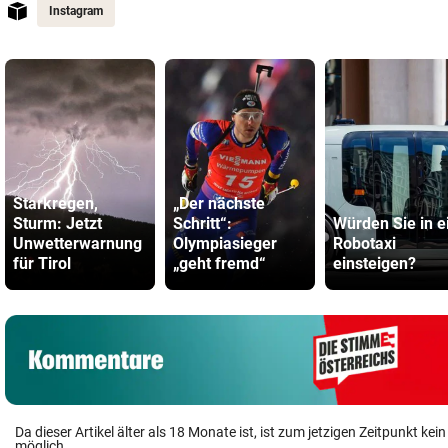
Instagram
Starkregen,
„Der nächste
Sturm: Jetzt
Schritt“:
Würden Sie in e
Unwetterwarnung
Olympiasieger
Robotaxi
für Tirol
„geht fremd“
einsteigen?
Da dieser Artikel älter als 18 Monate ist, ist zum jetzigen Zeitpunkt k
möglich.