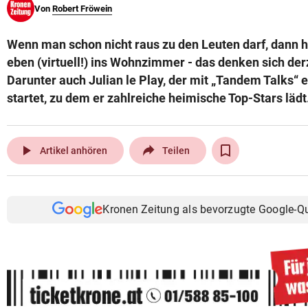
Von
Robert Fröwein
© Krone Multimedia GmbH & Co KG 2026
Muthgasse 2, 1190 Wien
Wenn man schon nicht raus zu den Leuten darf, dann h
eben (virtuell!) ins Wohnzimmer - das denken sich derz
Darunter auch Julian le Play, der mit „Tandem Talks“ 
startet, zu dem er zahlreiche heimische Top-Stars lädt
play_arrow
Artikel anhören
Teilen
Kronen Zeitung als bevorzugte Google-Q