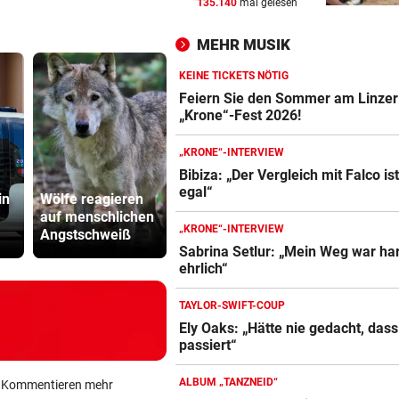
135.140
mal gelesen
FREIHEIT IN KASACHSTAN
vor 
Geschenk Putins: Tigerdam
MEHR MUSIK
sprintet in Freiheit
KEINE TICKETS NÖTIG
VON HINTEN GEPACKT
vor 
Feiern Sie den Sommer am Linzer
25-jähriger Mann in Park ge
„Krone“-Fest 2026!
und ausgeraubt
„KRONE“-INTERVIEW
MUSKEL-COMEBACK
vor 
Bibiza: „Der Vergleich mit Falco is
egal“
Russell Crowe: 25 Kilo
in
Wölfe reagieren
Russell Crowe: 25
SPÖ und Ö
Übergewicht wegtrainiert!
auf menschlichen
Kilo Übergewicht
wollen die
„KRONE“-INTERVIEW
Angstschweiß
wegtrainiert!
Lederer au
Sabrina Setlur: „Mein Weg war har
ehrlich“
TAYLOR-SWIFT-COUP
Ely Oaks: „Hätte nie gedacht, das
passiert“
ALBUM „TANZNEID“
ein Kommentieren mehr