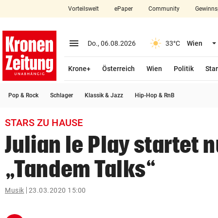
Vorteilswelt
ePaper
Community
Gewinns
close
Schließen
menu
Menü aufklappen
Do., 06.08.2026
33°C
Wien
Abonnieren
Krone+
Österreich
Wien
Politik
Star
account_circle
arrow_right
Anmelden
Pop & Rock
Schlager
Klassik & Jazz
Hip-Hop & RnB
pin_drop
arrow_right
Bundesland auswäh
Wien
STARS ZU HAUSE
bookmark
Merkliste
Julian le Play startet 
„Tandem Talks“
Suchbegriff
search
eingeben
Musik
23.03.2020 15:00