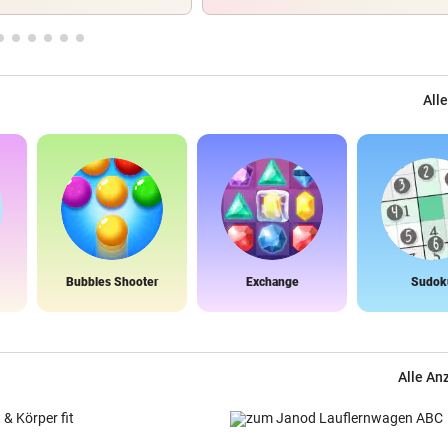
Alle
Bubbles Shooter
Exchange
Sudok
Alle An