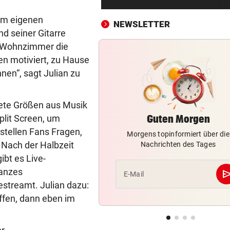
Sabitzer heiß begehrt – wird
zum Knackpunkt?
t im eigenen
NEWSLETTER
 seiner Gitarre
NÄCHSTE ABHÖR-AFFÄRE:
vor ein
m Wohnzimmer die
SPÖ und ÖVP wollen die Cau
en motiviert, zu Hause
Lederer aussitzen
nnen“, sagt Julian zu
OSV-DUO IN PARIS
vor ein
Knoll und Lotfi ziehen vom T
dete Größen aus Musik
ins EM-Finale ein
plit Screen, um
Guten Morgen
stellen Fans Fragen,
Morgens topinformiert über die
PLUS FÜNF PROZENT
vor ein
 Nach der Halbzeit
Nachrichten des Tages
Goldpreis legte diese Woche
bt es Live-
neuen Höhenflug hin
ganzes
se
E-Mail
REKORDSOMMER IN Ö
vor ein
streamt. Julian dazu:
Hitze, Brände, Unwetter:
effen, dann eben im
Einsatzkräfte gefordert!
FITNESS-TEST BESTANDEN
vor 