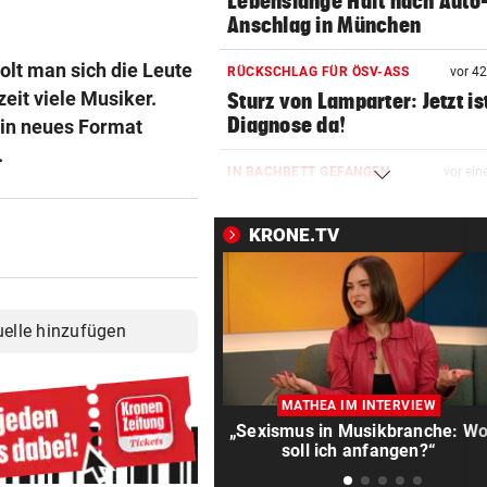
Lebenslange Haft nach Auto
Anschlag in München
olt man sich die Leute
RÜCKSCHLAG FÜR ÖSV-ASS
vor 4
eit viele Musiker.
Sturz von Lamparter: Jetzt is
Diagnose da!
ein neues Format
.
IN BACHBETT GEFANGEN
vor ein
Notruf abgebrochen: Suche 
verletztem Wanderer
KRONE.TV
ABREISE AUS SAALFELDEN
vor ein
RB-Star verabschiedet sich:
Rekorddeal steht bevor
uelle hinzufügen
EIN STÜRMER FEHLT
vor ein
Was die Austria heute in
MATHEA IM INTERVIEW
Rumänien erwartet
„Sexismus in Musikbranche: W
soll ich anfangen?“
EIN KLUB MACHT ERNST
vor ein