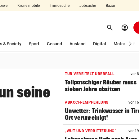
piele
Krone mobile
Immosuche
Jobsuche
Bazar
search
account_circle
Menü aufklappen
Suchen
s & Society
Sport
Gesund
Ausland
Digital
Motor
Wir
len
TÜR VEREITELT ÜBERFALL
vor 
Tollpatschiger Räuber muss
nun seine
sieben Jahre absitzen
ABKOCH-EMPFEHLUNG
vor 1
Unwetter: Trinkwasser in Tir
Ort verunreinigt!
„WUT UND VERBITTERUNG“
vor 1