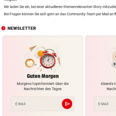
Wir laden Sie ein, bei einer aktuelleren themenrelevanten Story mitzudi
Bei Fragen können Sie sich gern an das Community-Team per Mail an
NEWSLETTER
Guten Morgen
Morgens topinformiert über die
Abends t
Nachrichten des Tages
Nachr
send
E-Mail
E-Mail
Abschicken