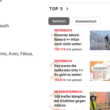
hr
Weißhaidinger kann an
chevron_right
TOP 3
Leichtathletik-EM teilnehme
(ausgewählt)
Gelesen
Kommentiert
11-JÄHRIGE MISSBRAUCHT
vor 
 auch
Vater lockte Vergewaltiger a
ÖSTERREICH
TikTok in Falle
Erneuter Allzeit-
Rekord ++ Hitze
noch nicht vorbei
DISKUTIEREN SIE MIT!
vor 
154.115
mal gelesen
Wasserknappheit: Sparen Si
mo, Avec, Filous,
schon?
ÖSTERREICH
Das waren die
EINE INTERNE LÖSUNG
vor 
heißesten Orte ++
Pioneers Vorarlberg kennen 
So geht es weiter
neuen Headcoach
153.615
mal gelesen
RAUS AUS KOMFORTZONE
vor 
NIEDERÖSTERREICH
„Der nächste Schritt“:
500 Helfer kämpfen
bei Gluthitze gegen
Olympiasieger „geht fremd“
Inferno