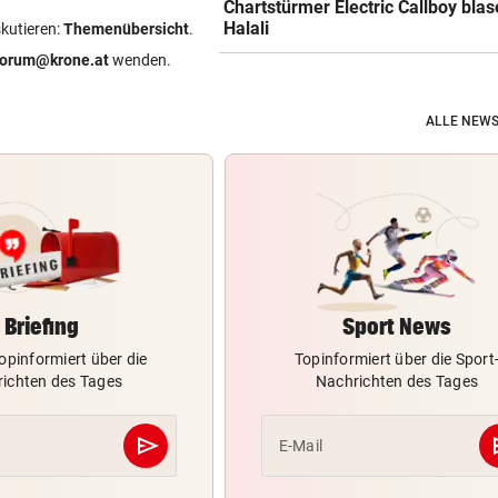
Chartstürmer Electric Callboy bla
Halali
skutieren:
Themenübersicht
.
forum@krone.at
wenden.
ALLE NEWS
Briefing
Sport News
opinformiert über die
Topinformiert über die Sport
ichten des Tages
Nachrichten des Tages
send
s
E-Mail
Abschicken