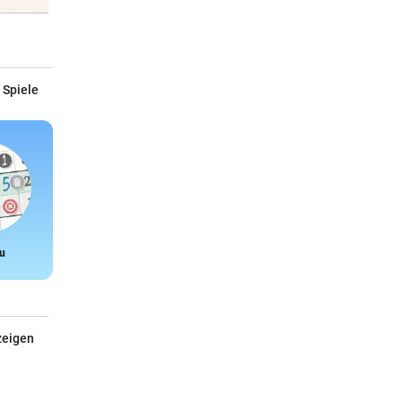
 Spiele
u
Snake
zeigen