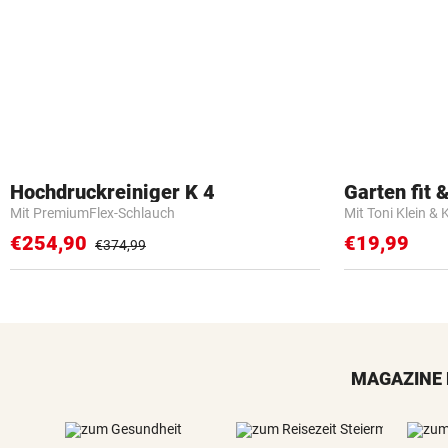
Hochdruckreiniger K 4
Garten fit &
Mit PremiumFlex-Schlauch
Mit Toni Klein & 
€254,90
€19,99
€374,99
MAGAZINE 