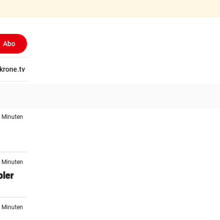
Abo
tschaft
krone.tv
Wissen
Gericht
Kolumnen
Freizeit
Reise
Ti
8 Minuten
6 Minuten
oler
9 Minuten