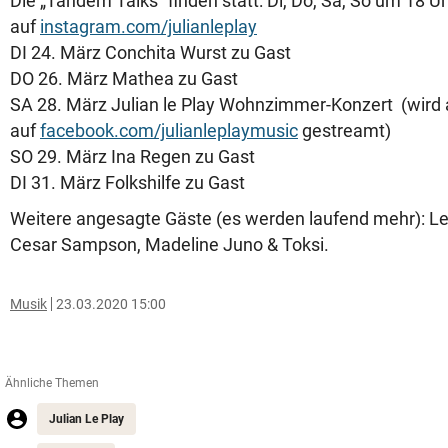
Die „Tandem Talks“ finden statt: Di, Do, Sa, So um 18 U
auf
instagram.com/julianleplay
DI 24. März Conchita Wurst zu Gast
DO 26. März Mathea zu Gast
SA 28. März Julian le Play Wohnzimmer-Konzert (wird
auf
facebook.com/julianleplaymusic
gestreamt)
SO 29. März Ina Regen zu Gast
DI 31. März Folkshilfe zu Gast
Weitere angesagte Gäste (es werden laufend mehr): Le
Cesar Sampson, Madeline Juno & Toksi.
Musik
23.03.2020 15:00
Ähnliche Themen
Julian Le Play