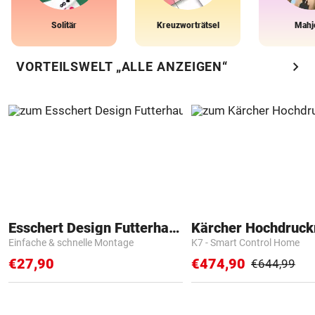
Solitär
Kreuzworträtsel
Mahj
chevron_right
VORTEILSWELT „ALLE ANZEIGEN“
Esschert Design Futterhaus
Kärcher Hochdruck
Einfache & schnelle Montage
K7 - Smart Control Home
€27,90
€474,90
€644,99