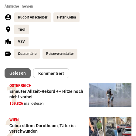
Ähnliche Themen
Rudolf Anschober
Peter Kolba
Tirol
VSV
Quarantäne
Reiseveranstalter
(ausgewählt)
Gelesen
Kommentiert
ÖSTERREICH
Erneuter Allzeit-Rekord ++ Hitze noch
nicht vorbei
159.826
mal gelesen
WIEN
Cobra stürmt Dorotheum, Täter ist
verschwunden