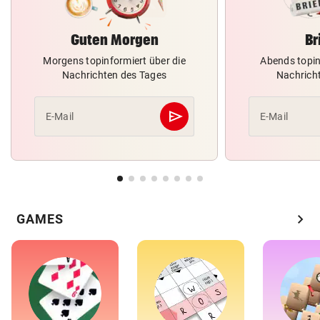
Guten Morgen
Br
Morgens topinformiert über die
Abends topin
Nachrichten des Tages
Nachrich
send
E-Mail
E-Mail
Abschicken
chevron_right
GAMES