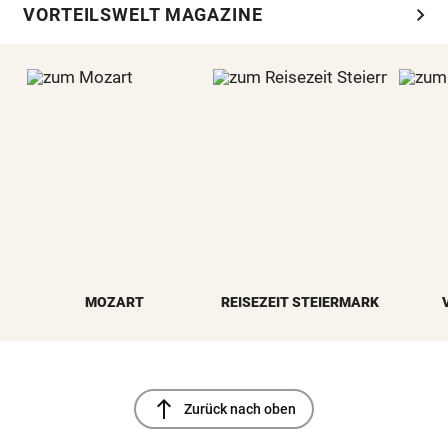
chevron_right
VORTEILSWELT MAGAZINE
MOZART
REISEZEIT STEIERMARK
north
Zurück nach oben