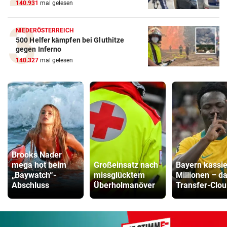
140.931
mal gelesen
NIEDERÖSTERREICH
500 Helfer kämpfen bei Gluthitze
gegen Inferno
140.327
mal gelesen
Brooks Nader
mega hot beim
Großeinsatz nach
Bayern kassie
„Baywatch“-
missglücktem
Millionen – d
Abschluss
Überholmanöver
Transfer-Clou