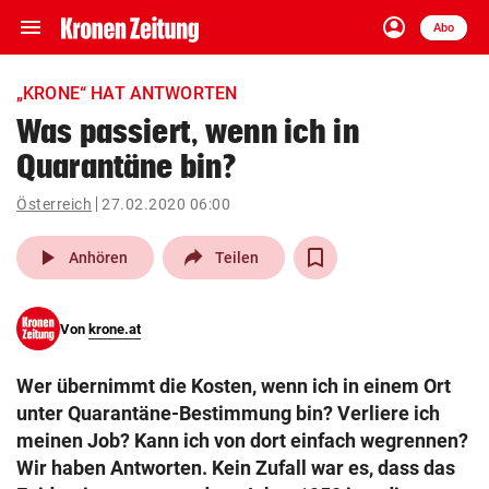
menu
account_circle
Navigation
Anmelden
Abo
close
Schließen
ein-/ausklappen
„KRONE“ HAT ANTWORTEN
Abonnieren
Was passiert, wenn ich in
Quarantäne bin?
account_circle
arrow_right
Anmelden
Österreich
27.02.2020 06:00
pin_drop
arrow_right
Bundesland auswäh
Wien
play_arrow
Anhören
Teilen
bookmark
Merkliste
Von
krone.at
Suchbegriff
search
Wer übernimmt die Kosten, wenn ich in einem Ort
eingeben
unter Quarantäne-Bestimmung bin? Verliere ich
meinen Job? Kann ich von dort einfach wegrennen?
Wir haben Antworten. Kein Zufall war es, dass das