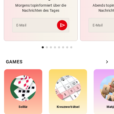
Morgens topinformiert über die
Abends topin
Nachrichten des Tages
Nachrich
send
E-Mail
E-Mail
Abschicken
chevron_right
GAMES
Solitär
Kreuzworträtsel
Mahj