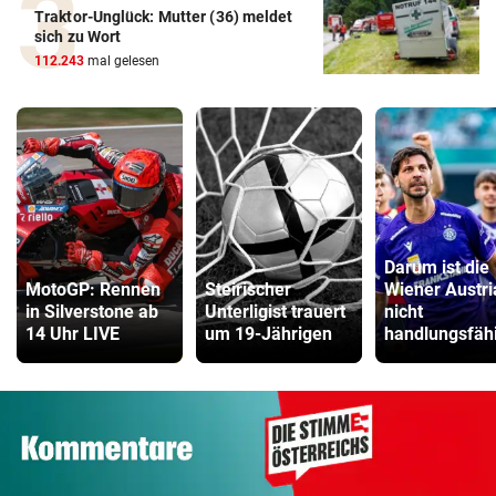
Traktor-Unglück: Mutter (36) meldet
sich zu Wort
112.243
mal gelesen
Darum ist die
MotoGP: Rennen
Steirischer
Wiener Austri
in Silverstone ab
Unterligist trauert
nicht
14 Uhr LIVE
um 19-Jährigen
handlungsfäh