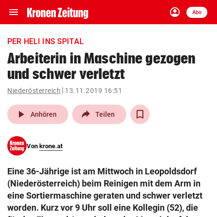
menu
account_circle
Navigation
Anmelden
Abo
close
Schließen
ein-/ausklappen
PER HELI INS SPITAL
Abonnieren
Arbeiterin in Maschine gezogen
und schwer verletzt
account_circle
arrow_right
Anmelden
Niederösterreich
13.11.2019 16:51
pin_drop
arrow_right
Bundesland auswäh
Wien
play_arrow
Anhören
Teilen
bookmark
Merkliste
Von
krone.at
Suchbegriff
search
Eine 36-Jährige ist am Mittwoch in Leopoldsdorf
eingeben
(Niederösterreich) beim Reinigen mit dem Arm in
eine Sortiermaschine geraten und schwer verletzt
worden. Kurz vor 9 Uhr soll eine Kollegin (52), die