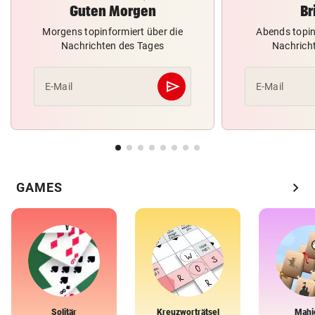
Guten Morgen
Br
Morgens topinformiert über die
Abends topin
Nachrichten des Tages
Nachrich
send
E-Mail
E-Mail
Abschicken
chevron_right
GAMES
Solitär
Kreuzworträtsel
Mahj