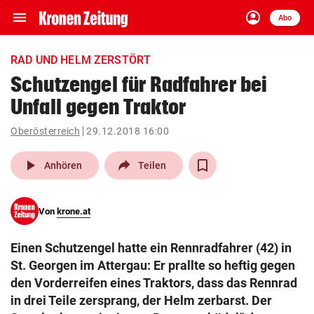
menu
account_circle
Navigation
Anmelden
Abo
close
Schließen
ein-/ausklappen
RAD UND HELM ZERSTÖRT
Abonnieren
Schutzengel für Radfahrer bei
Unfall gegen Traktor
account_circle
arrow_right
Anmelden
Oberösterreich
29.12.2018 16:00
pin_drop
arrow_right
Bundesland auswäh
Wien
play_arrow
Anhören
Teilen
bookmark
Merkliste
Von
krone.at
Suchbegriff
search
Einen Schutzengel hatte ein Rennradfahrer (42) in
eingeben
St. Georgen im Attergau: Er prallte so heftig gegen
den Vorderreifen eines Traktors, dass das Rennrad
in drei Teile zersprang, der Helm zerbarst. Der