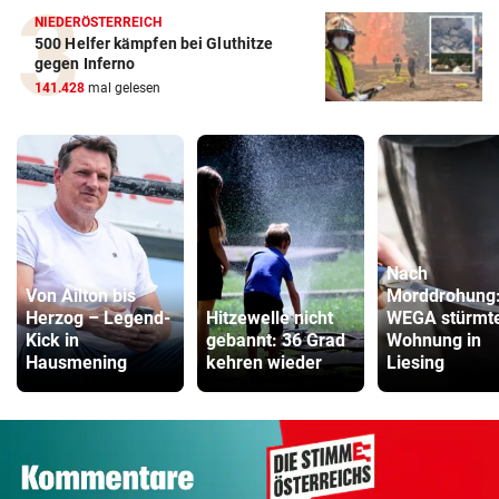
NIEDERÖSTERREICH
500 Helfer kämpfen bei Gluthitze
gegen Inferno
141.428
mal gelesen
Nach
Von Ailton bis
Morddrohung
Herzog – Legend-
Hitzewelle nicht
WEGA stürmt
Kick in
gebannt: 36 Grad
Wohnung in
Hausmening
kehren wieder
Liesing