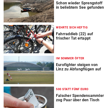
Schon wieder Sprengstoff
in beliebtem See gefunden
WEHRTE SICH HEFTIG
Fahrraddieb (22) auf
frischer Tat ertappt
IM SOMMER ÖFTER
Eurofighter steigen von
Linz zu Abfangflügen auf
500 STATT FÜNF EURO
Falscher Spendensammler
zog Paar über den Tisch