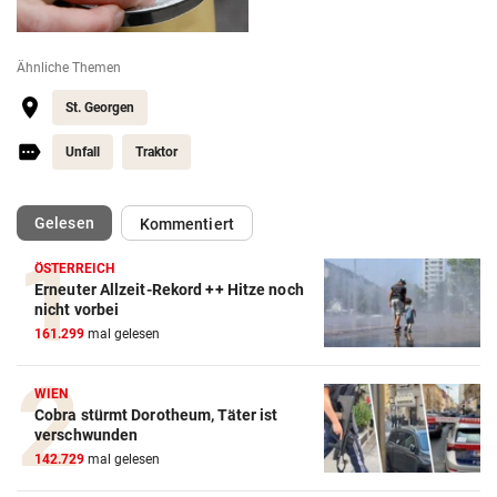
Ähnliche Themen
St. Georgen
Unfall
Traktor
(ausgewählt)
Gelesen
Kommentiert
ÖSTERREICH
Erneuter Allzeit-Rekord ++ Hitze noch
nicht vorbei
161.299
mal gelesen
WIEN
Cobra stürmt Dorotheum, Täter ist
verschwunden
142.729
mal gelesen