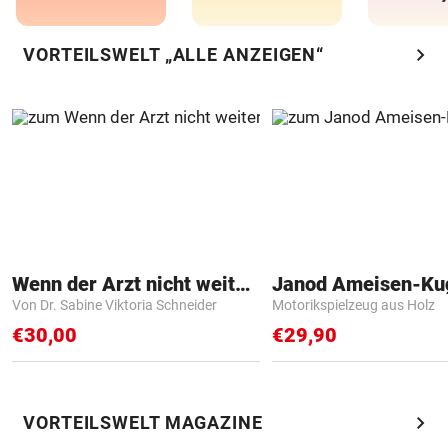
chevron_right
VORTEILSWELT „ALLE ANZEIGEN“
Wenn der Arzt nicht weiter weiß
Janod Ameisen-Ku
Von Dr. Sabine Viktoria Schneider
Motorikspielzeug aus Holz
€30,00
€29,90
chevron_right
VORTEILSWELT MAGAZINE