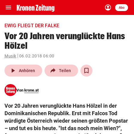
menu
account_circle
Navigation
Anmelden
Abo
close
Schließen
ein-/ausklappen
EWIG FLIEGT DER FALKE
Abonnieren
Vor 20 Jahren verunglückte Hans
Hölzel
account_circle
arrow_right
Anmelden
Musik
06.02.2018 06:00
pin_drop
arrow_right
Bundesland auswäh
Wien
play_arrow
Anhören
Teilen
bookmark
Merkliste
Von
krone.at
Suchbegriff
search
Vor 20 Jahren verunglückte Hans Hölzel in der
eingeben
Dominikanischen Republik. Erst mit Falcos Tod
würdigte Österreich wieder seinen größten Popstar
– und tut es bis heute. "Ist das noch mein Wien?",