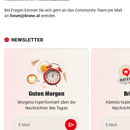
Bei Fragen können Sie sich gern an das Community-Team per Mail
an
forum@krone.at
wenden.
NEWSLETTER
Guten Morgen
Br
Morgens topinformiert über die
Abends topin
Nachrichten des Tages
Nachrich
send
E-Mail
E-Mail
Abschicken