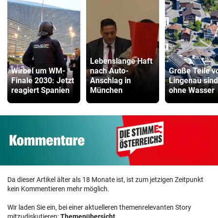
Lebenslange Haft
Wirbel um WM-
nach Auto-
Große Teile v
Finale 2030: Jetzt
Anschlag in
Lingenau sind
reagiert Spanien
München
ohne Wasser
Da dieser Artikel älter als 18 Monate ist, ist zum jetzigen Zeitpunkt
kein Kommentieren mehr möglich.
Wir laden Sie ein, bei einer aktuelleren themenrelevanten Story
mitzudiskutieren:
Themenübersicht
.