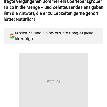
fragte vergangenen Sommer ein überlebensgroßer
© Krone Multimedia GmbH & Co KG 2026
Falco in die Menge – und Zehntausende Fans gaben
Muthgasse 2, 1190 Wien
ihm die Antwort, die er zu Lebzeiten gerne gehört
hätte: Natürlich!
Kronen Zeitung als bevorzugte Google-Quelle
hinzufügen