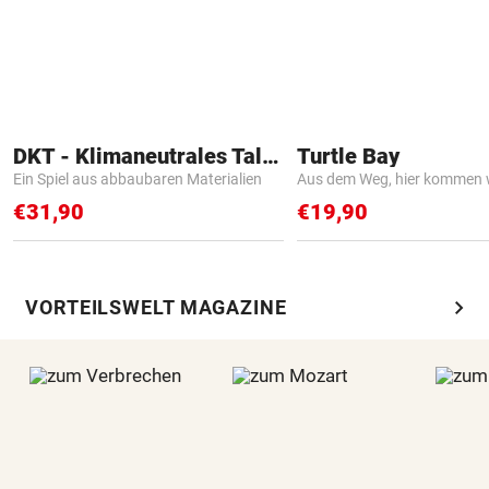
DKT - Klimaneutrales Talent
Turtle Bay
Ein Spiel aus abbaubaren Materialien
Aus dem Weg, hier kommen w
€31,90
€19,90
chevron_right
VORTEILSWELT MAGAZINE