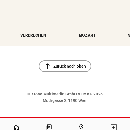
VERBRECHEN
MOZART
north
Zurück nach oben
© Krone Multimedia GmbH & Co KG 2026
Muthgasse 2, 1190 Wien
NaN%
home
pin_drop