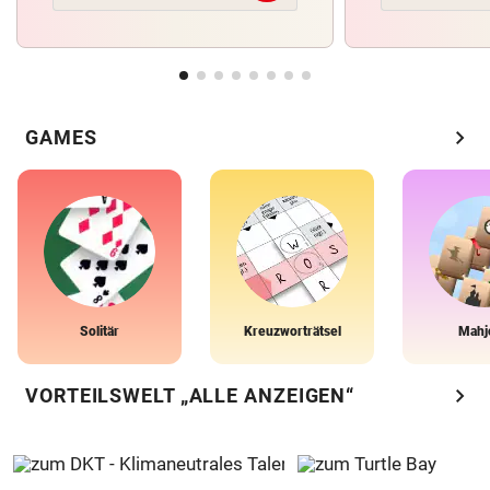
chevron_right
GAMES
Solitär
Kreuzworträtsel
Mahj
chevron_right
VORTEILSWELT „ALLE ANZEIGEN“