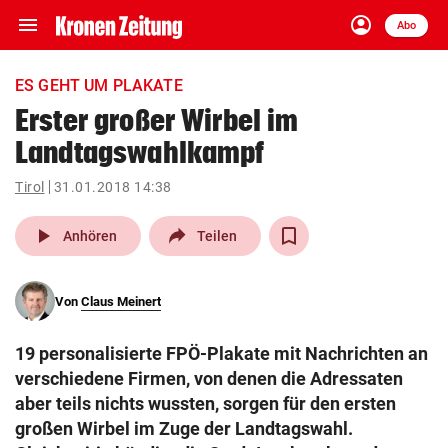
menu
account_circle
Navigation
Anmelden
Abo
close
Schließen
ein-/ausklappen
ES GEHT UM PLAKATE
Abonnieren
Erster großer Wirbel im
Landtagswahlkampf
account_circle
arrow_right
Anmelden
Tirol
31.01.2018 14:38
pin_drop
arrow_right
Bundesland auswäh
Wien
play_arrow
Anhören
Teilen
bookmark
Merkliste
Von
Claus Meinert
Suchbegriff
search
19 personalisierte FPÖ-Plakate mit Nachrichten an
eingeben
verschiedene Firmen, von denen die Adressaten
aber teils nichts wussten, sorgen für den ersten
großen Wirbel im Zuge der Landtagswahl.