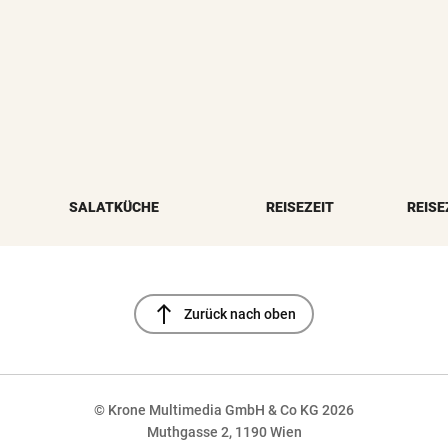
SALATKÜCHE
REISEZEIT
REISE
north
Zurück nach oben
© Krone Multimedia GmbH & Co KG 2026
Muthgasse 2, 1190 Wien