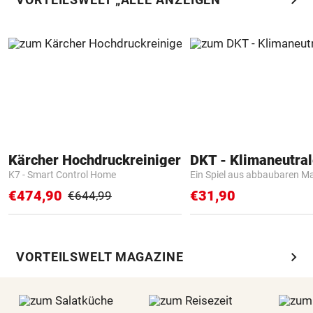
Kärcher Hochdruckreiniger
K7 - Smart Control Home
Ein Spiel aus abbaubaren Ma
€474,90
€31,90
€644,99
chevron_right
VORTEILSWELT MAGAZINE