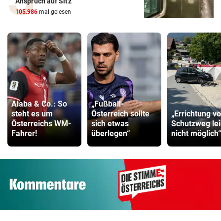
Anspruch auf Sitz“
105.986
mal gelesen
Alaba & Co.: So
„Fußball-
steht es um
Österreich sollte
„Errichtung v
Österreichs WM-
sich etwas
Schutzweg lei
Fahrer!
überlegen“
nicht möglich