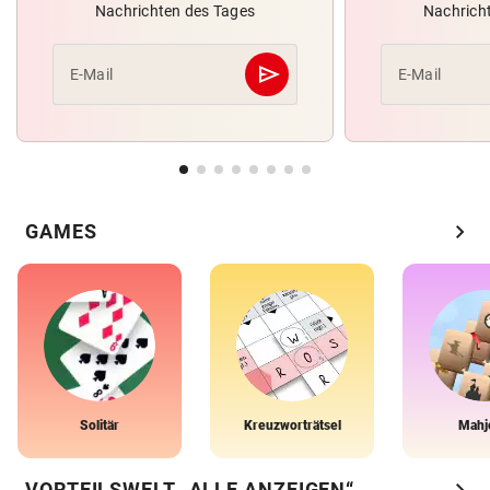
Nachrichten des Tages
Nachrich
send
E-Mail
E-Mail
Abschicken
chevron_right
GAMES
Solitär
Kreuzworträtsel
Mahj
chevron_right
VORTEILSWELT „ALLE ANZEIGEN“