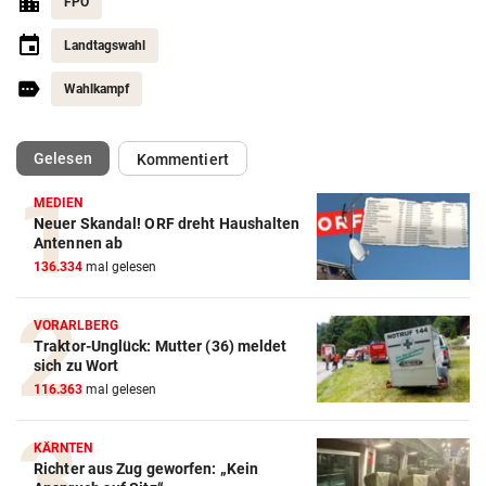
FPÖ
Landtagswahl
Wahlkampf
(ausgewählt)
Gelesen
Kommentiert
MEDIEN
Neuer Skandal! ORF dreht Haushalten
Antennen ab
136.334
mal gelesen
VORARLBERG
Traktor-Unglück: Mutter (36) meldet
sich zu Wort
116.363
mal gelesen
KÄRNTEN
Richter aus Zug geworfen: „Kein