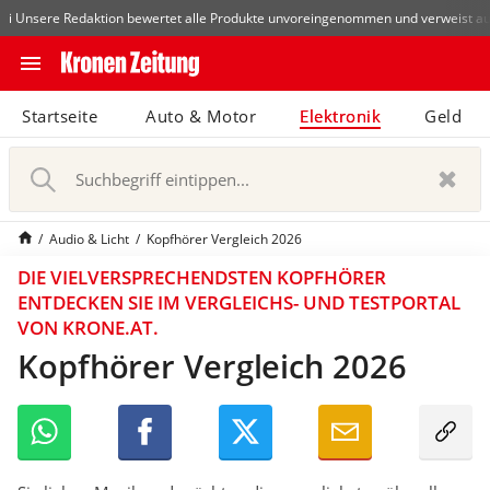
Die beliebtesten Vergleiche nach Kategorie
Elektronik
Fernseher
D
i Unsere Redaktion bewertet alle Produkte unvoreingenommen und verweist au
close
Schließen
menu
N
Startseite
Auto & Motor
Abonnieren
Elektronik
Geld
a
v
pin_drop
arrow_right
i
Zum Bundesland
Wien
g
a
bookmark
Merkliste
Audio & Licht
Kopfhörer Vergleich 2026
t
i
DIE VIELVERSPRECHENDSTEN KOPFHÖRER
notifications
o
Benachrichtigungen
Neu
ENTDECKEN SIE IM VERGLEICHS- UND TESTPORTAL
n
VON KRONE.AT.
e
Kopfhörer Vergleich 2026
S
i
search
u
n
c
-
h
/
b
a