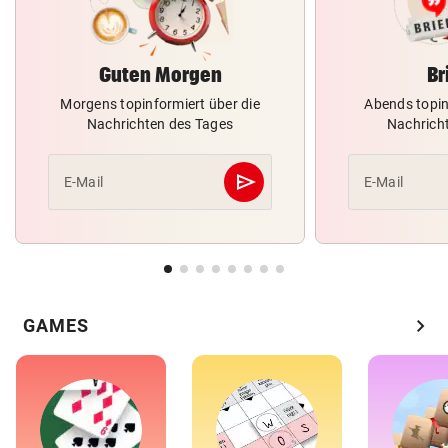
Guten Morgen
Br
Morgens topinformiert über die
Abends topin
Nachrichten des Tages
Nachrich
send
E-Mail
E-Mail
Abschicken
chevron_right
GAMES