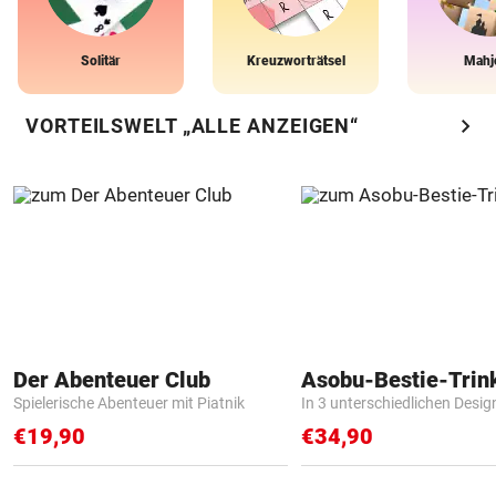
Solitär
Kreuzworträtsel
Mahj
chevron_right
VORTEILSWELT „ALLE ANZEIGEN“
Der Abenteuer Club
Asobu-Bestie-Trin
Spielerische Abenteuer mit Piatnik
In 3 unterschiedlichen Desig
€19,90
€34,90