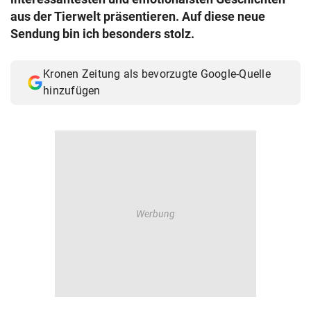
© Krone Multimedia GmbH & Co KG 2026
aus der Tierwelt präsentieren. Auf diese neue
Muthgasse 2, 1190 Wien
Sendung bin ich besonders stolz.
Kronen Zeitung als bevorzugte Google-Quelle
hinzufügen