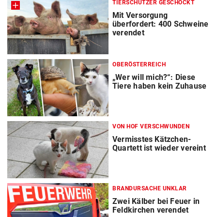
TIERSCHÜTZER GESCHOCKT
Mit Versorgung
überfordert: 400 Schweine
verendet
OBERÖSTERREICH
„Wer will mich?“: Diese
Tiere haben kein Zuhause
VON HOF VERSCHWUNDEN
Vermisstes Kätzchen-
Quartett ist wieder vereint
BRANDURSACHE UNKLAR
Zwei Kälber bei Feuer in
Feldkirchen verendet