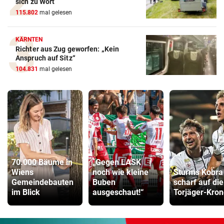
sich zu Wort
115.802
mal gelesen
KÄRNTEN
Richter aus Zug geworfen: „Kein
Anspruch auf Sitz“
104.831
mal gelesen
70.000 Bäume in
„Gegen LASK
Wiens
noch wie kleine
Sturms Kobra 
Gemeindebauten
Buben
scharf auf die
im Blick
ausgeschaut!“
Torjäger-Kron