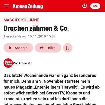
menu
account_circle
Navigation
Anmelden
Abo
close
Schließen
ein-/ausklappen
MAGGIES KOLUMNE
Abonnieren
Drachen zähmen & Co.
account_circle
arrow_right
Tierecke News
15.11.2019 15:37
Anmelden
play_arrow
Anhören
Teilen
pin_drop
arrow_right
Bundesland auswäh
Wien
bookmark
Von
krone.at
Merkliste
Das letzte Wochenende war ein ganz besonderes
Suchbegriff
für mich. Denn am 9. November startete mein
search
eingeben
neues Magazin „Entenfellners Tierwelt“. Es wird ab
sofort wöchentlich bei ServusTV, Krone.tv und
krone.at zu sehen sein und ich darf Ihnen die
interessantesten und emotionalsten Geschichten