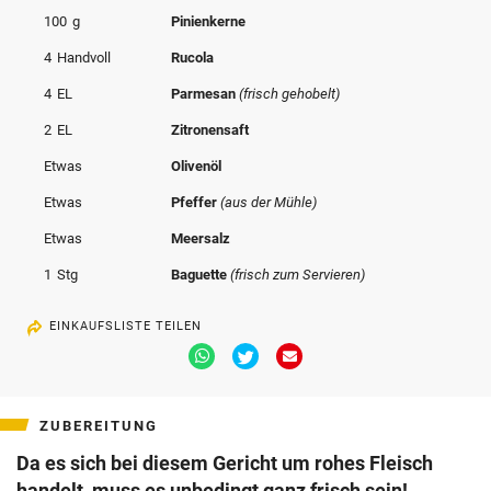
© Krone Multimedia GmbH & Co KG 2026
100
g
Pinienkerne
Muthgasse 2, 1190 Wien
4
Handvoll
Rucola
4
EL
Parmesan
(frisch gehobelt)
2
EL
Zitronensaft
Etwas
Olivenöl
Etwas
Pfeffer
(aus der Mühle)
Etwas
Meersalz
1
Stg
Baguette
(frisch zum Servieren)
EINKAUFSLISTE TEILEN
Via
Via
Via
Whatsapp
Twitter
Email
teilen
teilen
teilen
ZUBEREITUNG
Da es sich bei diesem Gericht um rohes Fleisch
handelt, muss es unbedingt ganz frisch sein!