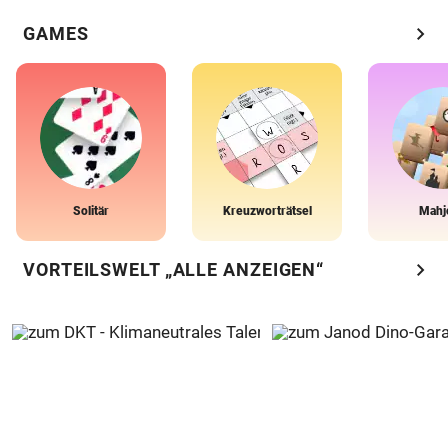
chevron_right
GAMES
Solitär
Kreuzworträtsel
Mahj
chevron_right
VORTEILSWELT „ALLE ANZEIGEN“