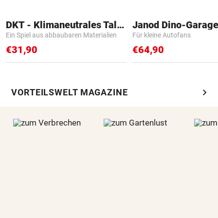
DKT - Klimaneutrales Talent
Janod Dino-Garag
Ein Spiel aus abbaubaren Materialien
Für kleine Autofans
€31,90
€64,90
chevron_right
VORTEILSWELT MAGAZINE