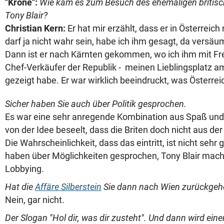
"Krone":
Wie kam es zum Besuch des ehemaligen britisc
Tony Blair?
Christian Kern:
Er hat mir erzählt, dass er in Österreic
darf ja nicht wahr sein, habe ich ihm gesagt, da versäum
Dann ist er nach Kärnten gekommen, wo ich ihm mit Fre
Chef-Verkäufer der Republik - meinen Lieblingsplatz am
gezeigt habe. Er war wirklich beeindruckt, was Österreic
Sicher haben Sie auch über Politik gesprochen.
Es war eine sehr anregende Kombination aus Spaß und Ar
von der Idee beseelt, dass die Briten doch nicht aus der
Die Wahrscheinlichkeit, dass das eintritt, ist nicht sehr g
haben über Möglichkeiten gesprochen, Tony Blair mac
Lobbying.
Hat die
Affäre Silberstein
Sie dann nach Wien zurückgeh
Nein, gar nicht.
Der Slogan "Hol dir, was dir zusteht". Und dann wird einer 