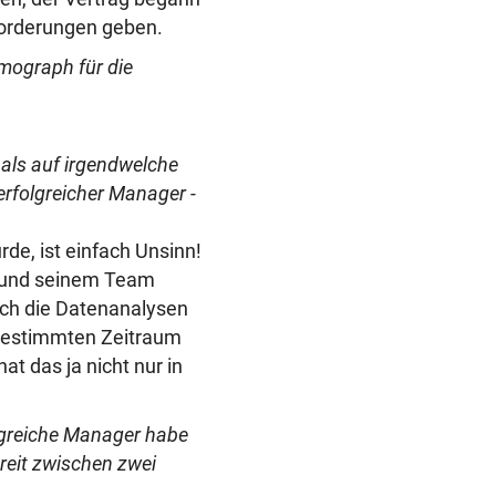
forderungen geben.
smograph für die
 als auf irgendwelche
erfolgreicher Manager -
de, ist einfach Unsinn!
in und seinem Team
uch die Datenanalysen
n bestimmten Zeitraum
at das ja nicht nur in
olgreiche Manager habe
treit zwischen zwei