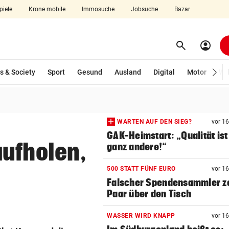
piele
Krone mobile
Immosuche
Jobsuche
Bazar
search
account_circle
Menü aufklappen
Suchen
s & Society
Sport
Gesund
Ausland
Digital
Motor
Wir
len
WARTEN AUF DEN SIEG?
vor 1
GAK-Heimstart: „Qualität ist
aufholen,
ganz andere!“
500 STATT FÜNF EURO
vor 1
Falscher Spendensammler z
Paar über den Tisch
WASSER WIRD KNAPP
vor 1