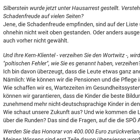
Silberstein wurde jetzt unter Hausarrest gestellt. Versteh
Schadenfreude auf vielen Seiten?
Jene, die Schadenfreude empfinden, sind auf der Liste
ohnehin nicht weit oben gestanden. Oder anders ausged
auch vorher nicht gewählt.
Und Ihre Kern-Klientel - verzeihen Sie den Wortwitz -, wir
"poltischen Fehler", wie Sie es genannt haben, verzeihen
Ich bin davon überzeugt, dass die Leute etwas ganz and
Nämlich: Wie können wir die Pensionen und die Pflege i
Wie schaffen wir es, Wartezeiten im Gesundheitssyste
können wir garantieren, dass die Kinder die beste Bildu
zunehmend mehr nicht-deutschsprachige Kinder in den
Wie schaut unsere Zukunft aus? Und wie kommen die 
über die Runden? Das sind die Fragen, auf die die SPÖ 
Werden Sie das Honorar von 400.000 Euro zurückverla
Meines Wissens sind erst Teile davon überwiesen word