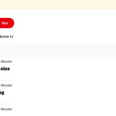
Abo
tschaft
krone.tv
Wissen
Gericht
Kolumnen
Freizeit
Reise
Ti
6 Minuten
 eine
6 Minuten
og
6 Minuten