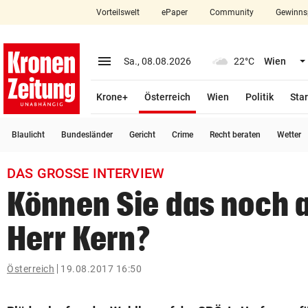
Vorteilswelt
ePaper
Community
Gewinns
close
Schließen
menu
Menü aufklappen
Sa., 08.08.2026
22°C
Wien
Abonnieren
(ausgewählt)
Krone+
Österreich
Wien
Politik
Star
account_circle
arrow_right
Anmelden
Blaulicht
Bundesländer
Gericht
Crime
Recht beraten
Wetter
pin_drop
arrow_right
Bundesland auswäh
Wien
DAS GROSSE INTERVIEW
bookmark
Merkliste
Können Sie das noch 
Herr Kern?
Suchbegriff
search
eingeben
Österreich
19.08.2017 16:50