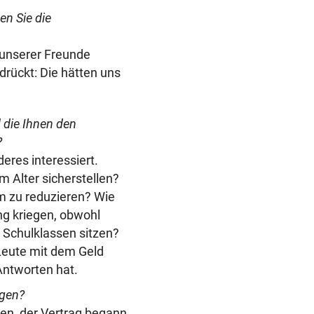
en Sie die
 unserer Freunde
rückt: Die hätten uns
d die Ihnen den
?
eres interessiert.
m Alter sicherstellen?
m zu reduzieren? Wie
ng kriegen, obwohl
 Schulklassen sitzen?
Leute mit dem Geld
Antworten hat.
ngen?
en, der Vertrag begann