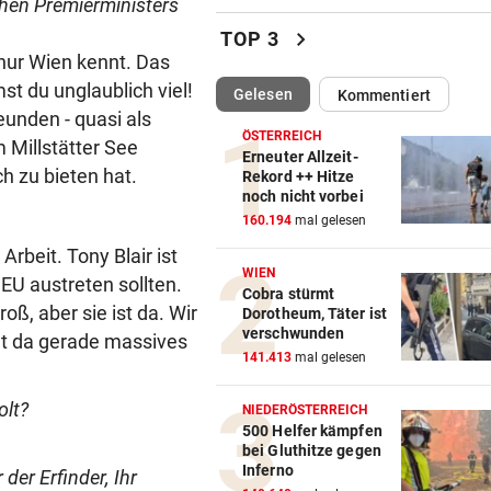
hen Premierministers
Wie Bezirksvorsteher Nevriv
chevron_right
TOP 3
der MA 7 scheitert
h nur Wien kennt. Das
st du unglaublich viel!
(ausgewählt)
Gelesen
Kommentiert
4933,33 € VON BLINDEM
vor ein
unden - quasi als
Grillhaus-Abzocke: Neuer N
ÖSTERREICH
 Millstätter See
und weiter geht‘s
Erneuter Allzeit-
h zu bieten hat.
Rekord ++ Hitze
noch nicht vorbei
UMBAU IM STADION
vor ein
160.194
mal gelesen
Druck kennt die SV Ried derz
einzig vom Klo
beit. Tony Blair ist
WIEN
 EU austreten sollten.
Cobra stürmt
TROTZDEM STARK BEI EM
vor 
roß, aber sie ist da. Wir
Dorotheum, Täter ist
Beim Spazieren am Kopf verl
verschwunden
ht da gerade massives
„War echt blöd“
141.413
mal gelesen
MARIO KUNASEK FORDERT:
vor 
olt?
NIEDERÖSTERREICH
Präventivhaft für Gefährder,
500 Helfer kämpfen
bei Gluthitze gegen
soll abschieben
Inferno
der Erfinder, Ihr