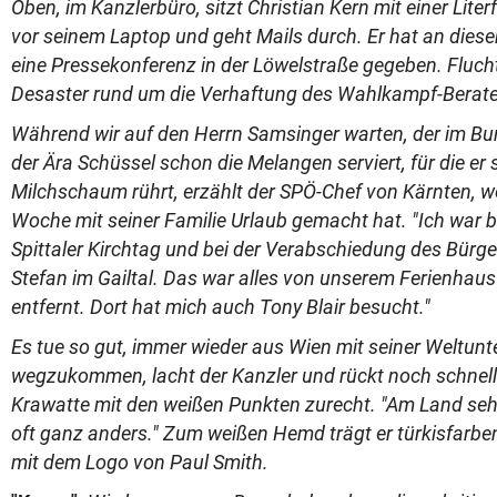
Oben, im Kanzlerbüro, sitzt Christian Kern mit einer Lite
vor seinem Laptop und geht Mails durch. Er hat an die
eine Pressekonferenz in der Löwelstraße gegeben. Fluc
Desaster rund um die Verhaftung des Wahlkampf-Beraters
Während wir auf den Herrn Samsinger warten, der im Bu
der Ära Schüssel schon die Melangen serviert, für die er 
Milchschaum rührt, erzählt der SPÖ-Chef von Kärnten, wo
Woche mit seiner Familie Urlaub gemacht hat. "Ich war 
Spittaler Kirchtag und bei der Verabschiedung des Bürge
Stefan im Gailtal. Das war alles von unserem Ferienhaus
entfernt. Dort hat mich auch Tony Blair besucht."
Es tue so gut, immer wieder aus Wien mit seiner Weltu
wegzukommen, lacht der Kanzler und rückt noch schnell
Krawatte mit den weißen Punkten zurecht. "Am Land se
oft ganz anders." Zum weißen Hemd trägt er türkisfar
mit dem Logo von Paul Smith.