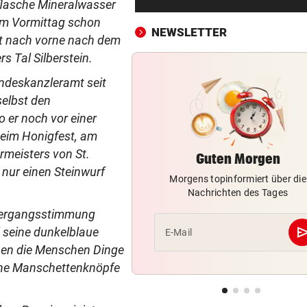
rflasche Mineralwasser
Verdächtige Zahlungen an
sem Vormittag schon
Infantino-Mitarbeiterin
NEWSLETTER
ht nach vorne nach dem
HANDSCHRIFT VON PIG
vor ein
 Tal Silberstein.
Tirolerinnen für diverse Top
ndeskanzleramt seit
im ORF bestellt
selbst den
 er noch vor einer
GUTSCHEINE ZU GEWINNEN
vor ein
Schicken Sie uns Ihr schöns
beim Honigfest, am
Katzenfoto!
rmeisters von St.
Guten Morgen
 nur einen Steinwurf
Morgens topinformiert über die
NOCH IMMER OHNE PASS
vor ein
Nachrichten des Tages
GZSZ-Star Olivia über ihr Le
Österreich
ntergangsstimmung
se
 seine dunkelblaue
E-Mail
VORSCHLAG FÜR ROUTE
vor ein
hen die Menschen Dinge
Land Salzburg hält dem S-Li
bene Manschettenknöpfe
Bahn frei
POSSE UM ÖFB-CAMPUS
vor ein