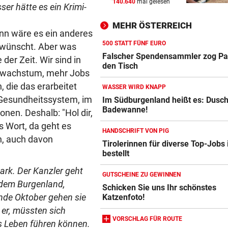
140.640
mal gelesen
ser hätte es ein Krimi-
HEIL KEHRT HEIM
vor 
Pfeifkonzert? „Habe für den 
MEHR ÖSTERREICH
alles gegeben!“
ann wäre es ein anderes
500 STATT FÜNF EURO
 wünscht. Aber was
LISL PERKAUS
vor 
Falscher Spendensammler zog Pa
 der Zeit. Wir sind in
Wienerin stieß vor 100 Jahre
den Tisch
tswachstum, mehr Jobs
Rekord für Ewigkeit
 die das erarbeitet
WASSER WIRD KNAPP
 Gesundheitssystem, im
NACH FRANKFURT-WECHSEL
vor 
Im Südburgenland heißt es: Dusch
Badewanne!
Klepeisz: „Herausforderung,
nen. Deshalb: "Hol dir,
ich haben wollte“
s Wort, da geht es
HANDSCHRIFT VON PIG
n, auch davon
Tirolerinnen für diverse Top-Jobs
bestellt
ark. Der Kanzler geht
GUTSCHEINE ZU GEWINNEN
 dem Burgenland,
Schicken Sie uns Ihr schönstes
nde Oktober gehen sie
Katzenfoto!
 er, müssten sich
VORSCHLAG FÜR ROUTE
es Leben führen können.