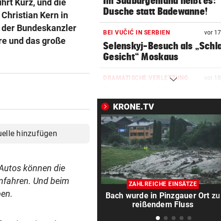
Im Südburgenland heißt es:
hrt Kurz, und die
Dusche statt Badewanne!
 Christian Kern in
t der Bundeskanzler
BEI VUČIĆ IN SERBIEN
vor 1
re und das große
Selenskyj-Besuch als „Schla
Gesicht“ Moskaus
DRAMATISCHE VERLETZUNG
vor 1
Bochum-Profi drohte nach Du
Bein zu verlieren
KRONE.TV
SKURRILES SPIEL
vor 3
uelle hinzufügen
Zwangspause: „Seltsam! So
etwas kommt nie vor“
Autos können die
FLUCH DER KARIBIK
vor 4
nfahren. Und beim
Rückschlag kam für „Captai
ZAHLREICHE EINSÄTZE
Colin“ im Zeitfahren
ben.
Bach wurde in Pinzgauer Ort zu
reißendem Fluss
UEFA BESTÄTIGT:
vor ein