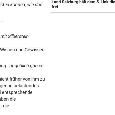
Land Salzburg hält dem S-Link di
eisten können, wie das
frei
 …
mit Silberstein
em Wissen und Gewissen
ung - angeblich gab es
nicht früher von ihm zu
 genug belastendes
nd entsprechende
aben die
r die