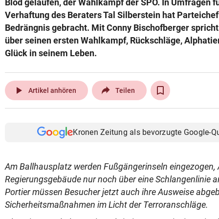
Blöd gelaufen, der Wahlkampf der SPÖ. In Umfragen fü
© Krone Multimedia GmbH & Co KG 2026
Verhaftung des Beraters Tal Silberstein hat Parteichef
Muthgasse 2, 1190 Wien
Bedrängnis gebracht. Mit Conny Bischofberger sprich
über seinen ersten Wahlkampf, Rückschläge, Alphatie
Glück in seinem Leben.
play_arrow
Artikel anhören
Teilen
Kronen Zeitung als bevorzugte Google-Q
Am Ballhausplatz werden Fußgängerinseln eingezogen, 
Regierungsgebäude nur noch über eine Schlangenlinie a
Portier müssen Besucher jetzt auch ihre Ausweise abge
Sicherheitsmaßnahmen im Licht der Terroranschläge.