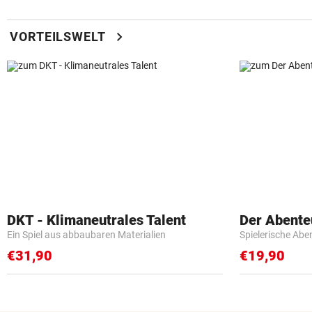
chevron_right
VORTEILSWELT
DKT - Klimaneutrales Talent
Der Abente
Ein Spiel aus abbaubaren Materialien
Spielerische Abe
€31,90
€19,90