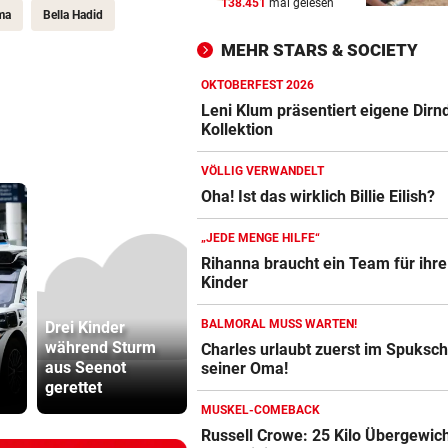
138.451
mal gelesen
roten Teppich aus“
ma
Bella Hadid
MEHR STARS & SOCIETY
LIVE IN DER METASTADT
vor 
Wincent Weiss: Fanliebe und
OKTOBERFEST 2026
falscher Freitag
Leni Klum präsentiert eigene Dirnd
Kollektion
SOMMERGEWINNSPIEL 2026
vor 
VÖLLIG VERWANDELT
20 x iPhone 16 mit Krone Digi
Oha! Ist das wirklich Billie Eilish?
Abo zu gewinnen!
„JEDE MENGE HILFE“
Rihanna braucht ein Team für ihre
Kinder
BALMORAL MUSS WARTEN!
Drei Kinder
Sportboss Katzer:
Lottogewin
während Sturm
„Fahren
schickte o
Charles urlaubt zuerst im Spuksch
aus Seenot
superhappy nach
Bilder an
seiner Oma!
gerettet
Hause“
Teenager
MUSKEL-COMEBACK
Russell Crowe: 25 Kilo Übergewic