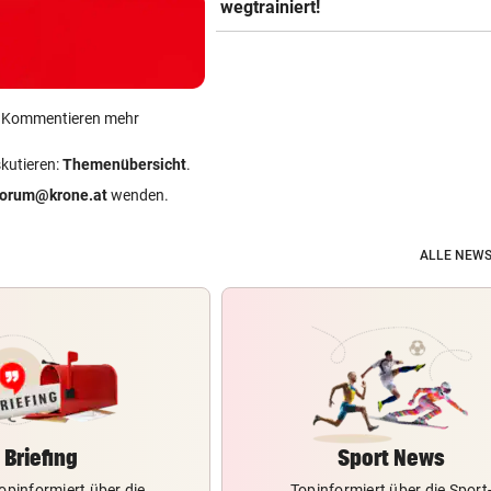
wegtrainiert!
ein Kommentieren mehr
skutieren:
Themenübersicht
.
forum@krone.at
wenden.
ALLE NEWS
Briefing
Sport News
opinformiert über die
Topinformiert über die Sport