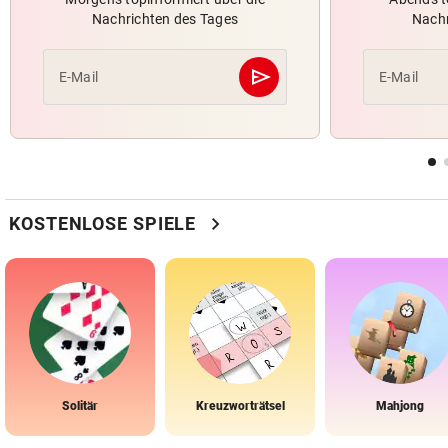
Nachrichten des Tages
Nachr
send
E-Mail
E-Mail
Abschicken
chevron_right
KOSTENLOSE SPIELE
Solitär
Kreuzworträtsel
Mahjong