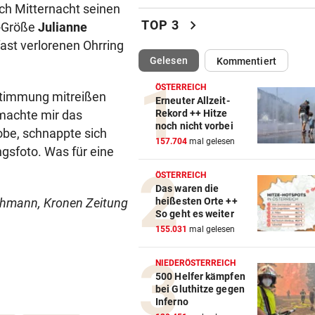
Lottogewinner schickte obs
ch Mitternacht seinen
Bilder an Teenager
chevron_right
TOP 3
d-Größe
Julianne
ast verlorenen Ohrring
OKTOBERFEST 2026
vor ein
(ausgewählt)
Gelesen
Kommentiert
Leni Klum präsentiert eigen
Dirndl-Kollektion
ÖSTERREICH
 Stimmung mitreißen
Erneuter Allzeit-
 machte mir das
„KRONE“-KOMMENTAR
vor ein
Rekord ++ Hitze
noch nicht vorbei
Ein Sieg des Antisemitismus
be, schnappte sich
157.704
mal gelesen
gsfoto. Was für eine
AUF BURG TAGGENBRUNN
vor ein
ÖSTERREICH
„Totale Eskalation“ mit Fitne
Das waren die
Star Sascha Huber
chmann, Kronen Zeitung
heißesten Orte ++
So geht es weiter
WETTLAUF IN EUROPA
vor ein
155.031
mal gelesen
Wann kommen die Robotaxis
nach Österreich?
NIEDERÖSTERREICH
500 Helfer kämpfen
bei Gluthitze gegen
MEGA-PROJEKT WACKELT
vor ein
Inferno
„Im Ausland rollen sie uns d