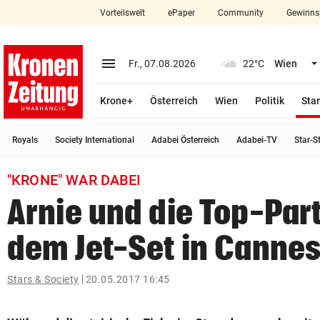
Vorteilswelt
ePaper
Community
Gewinns
close
Schließen
menu
Menü aufklappen
Fr., 07.08.2026
22°C
Wien
Abonnieren
Krone+
Österreich
Wien
Politik
Star
account_circle
arrow_right
Anmelden
Royals
Society International
Adabei Österreich
Adabei-TV
Star-S
pin_drop
arrow_right
Bundesland auswäh
Wien
"KRONE" WAR DABEI
bookmark
Merkliste
Arnie und die Top-Part
dem Jet-Set in Canne
Suchbegriff
search
eingeben
Stars & Society
20.05.2017 16:45