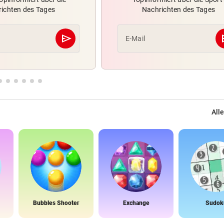
ichten des Tages
Nachrichten des Tages
send
s
E-Mail
Abschicken
Alle
Bubbles Shooter
Exchange
Sudok