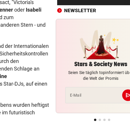
ct, "Victoria's
sicher bleiben
Jenner
oder
Isabeli
NEWSLETTER
nd zum
„KRONE“-KOMMENTAR
vor ein
So treiben sie Republik und 
 anderen Stern - und
blaue Hände
BUNDESLIGA IM TICKER
vor ein
d der Internationalen
SCR Altach gegen WSG Tirol
Sicherheitskontrollen
19.30 Uhr LIVE
urch den
Stars & Society News
lenden Schlage an
„KRONE“ VOR ORT
vor ein
Seien Sie täglich topinformiert üb
ine
Polizeianhaltezentrum: Leite
die Welt der Promis
s Star-DJs, auf einen
entkräftet Kritik
se
E-Mail
IN MÖRBISCH
vor ein
Treffen Sie die Schlagerque
ebens wurden heftigst
Andrea Berg live
im futuristisch
ELTERN SCHLUGEN ALARM
vor ein