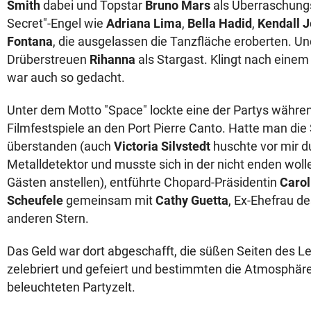
Smith
dabei und Topstar
Bruno Mars
als Überraschungsa
Secret"-Engel wie
Adriana Lima
,
Bella Hadid
,
Kendall 
Fontana
, die ausgelassen die Tanzfläche eroberten. U
Drüberstreuen
Rihanna
als Stargast. Klingt nach einem
war auch so gedacht.
Unter dem Motto "Space" lockte eine der Partys währen
Filmfestspiele an den Port Pierre Canto. Hatte man die 
überstanden (auch
Victoria Silvstedt
huschte vor mir d
Metalldetektor und musste sich in der nicht enden wol
Gästen anstellen), entführte Chopard-Präsidentin
Carol
Scheufele
gemeinsam mit
Cathy Guetta
, Ex-Ehefrau de
anderen Stern.
Das Geld war dort abgeschafft, die süßen Seiten des L
zelebriert und gefeiert und bestimmten die Atmosphäre 
beleuchteten Partyzelt.