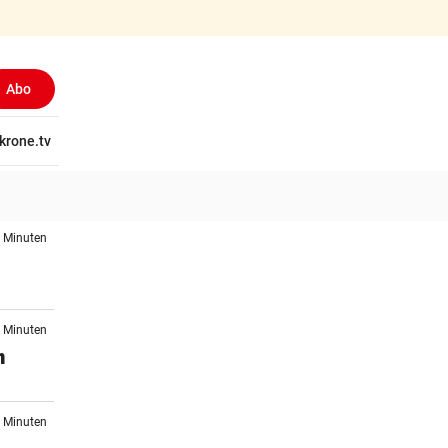
Abo
tschaft
krone.tv
Wissen
Gericht
Kolumnen
Freizeit
Reise
Ti
5 Minuten
1 Minuten
m
3 Minuten