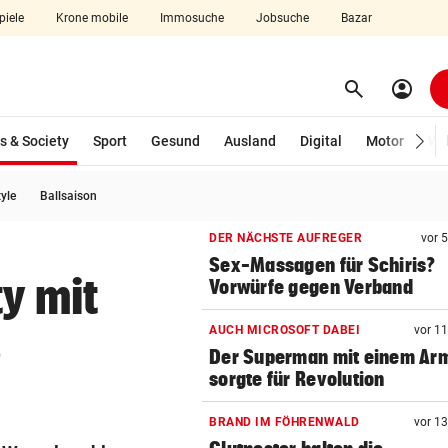
piele
Krone mobile
Immosuche
Jobsuche
Bazar
search
account_circle
Menü aufklappen
Suchen
(ausgewählt)
s & Society
Sport
Gesund
Ausland
Digital
Motor
Wir
tyle
Ballsaison
len
DER NÄCHSTE AUFREGER
vor 
Sex-Massagen für Schiris?
y mit
Vorwürfe gegen Verband
s
AUCH MICROSOFT DABEI
vor 1
Der Superman mit einem Ar
sorgte für Revolution
BRAND IM FÖHRENWALD
vor 1