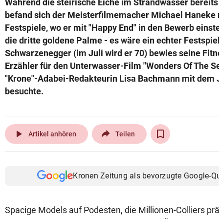
Während die steirische Eiche im Strandwasser bereits
© Krone Multimedia GmbH & Co KG 2026
befand sich der Meisterfilmemacher Michael Haneke n
Muthgasse 2, 1190 Wien
Festspiele, wo er mit "Happy End" in den Bewerb einste
die dritte goldene Palme - es wäre ein echter Festspi
Schwarzenegger (im Juli wird er 70) bewies seine Fit
Erzähler für den Unterwasser-Film "Wonders Of The S
"Krone"-Adabei-Redakteurin Lisa Bachmann mit dem J
besuchte.
play_arrow
Artikel anhören
Teilen
Kronen Zeitung als bevorzugte Google-Q
Spacige Models auf Podesten, die Millionen-Colliers p