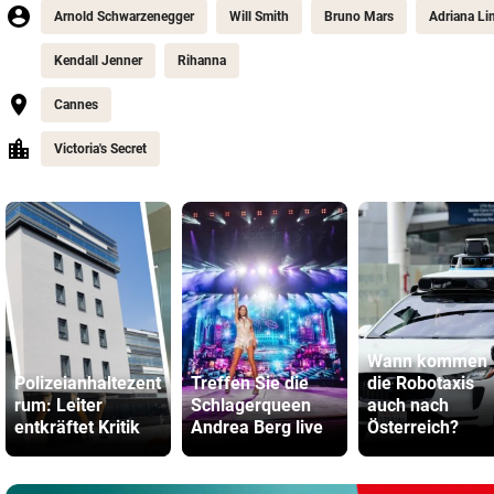
Arnold Schwarzenegger
Will Smith
Bruno Mars
Adriana Li
Kendall Jenner
Rihanna
Cannes
Victoria's Secret
Wann kommen
Polizeianhaltezent
Treffen Sie die
die Robotaxis
rum: Leiter
Schlagerqueen
auch nach
entkräftet Kritik
Andrea Berg live
Österreich?