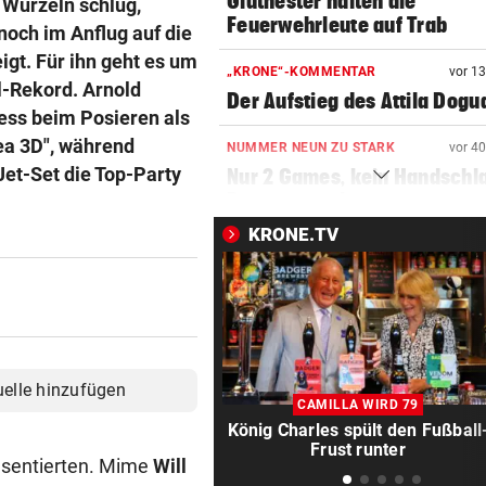
Glutnester halten die
 Wurzeln schlug,
Feuerwehrleute auf Trab
och im Anflug auf die
igt. Für ihn geht es um
„KRONE“-KOMMENTAR
vor 1
el-Rekord. Arnold
Der Aufstieg des Attila Dogu
ness beim Posieren als
ea 3D", während
NUMMER NEUN ZU STARK
vor 4
et-Set die Top-Party
Nur 2 Games, kein Handschl
Potapova geht unter
KRONE.TV
GUT-BEHRAMI HÖRT AUF
vor ein
Ski-Paukenschlag: Verband
„nicht vorbeireitet“
DANK ENERGIE VON BANK
vor ein
Rapid: „Plan“ ging auf – letz
uelle hinzufügen
Gegner wohl fix!
CAMILLA WIRD 79
König Charles spült den Fußball
STRENGES KONZEPT
vor ein
Frust runter
räsentierten. Mime
Will
Neustifter Kirtag: So soll We