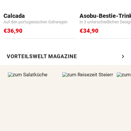
Calcada
Asobu-Bestie-Trin
Auf den portugiesischen Gehwegen
In 3 unterschiedlichen Desig
€36,90
€34,90
chevron_right
VORTEILSWELT MAGAZINE