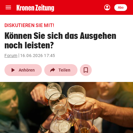
menu
account_circle
Navigation
Anmelden
Abo
close
Schließen
ein-/ausklappen
DISKUTIEREN SIE MIT!
Abonnieren
Können Sie sich das Ausgehen
noch leisten?
account_circle
arrow_right
Anmelden
Forum
16.06.2026 17:45
pin_drop
arrow_right
Bundesland auswäh
Wien
play_arrow
Anhören
Teilen
bookmark
Merkliste
Suchbegriff
search
eingeben