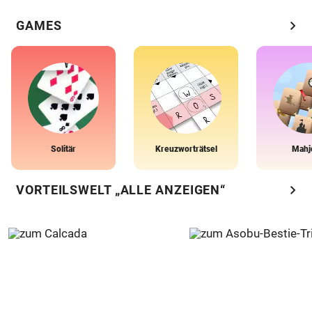
chevron_right
GAMES
Solitär
Kreuzworträtsel
Mahj
chevron_right
VORTEILSWELT „ALLE ANZEIGEN“