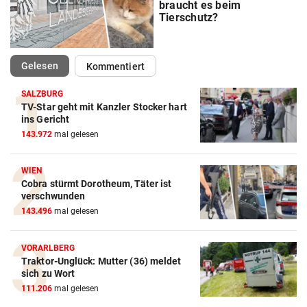
braucht es beim
Tierschutz?
(ausgewählt)
Gelesen
Kommentiert
SALZBURG
TV-Star geht mit Kanzler Stocker hart
ins Gericht
143.972
mal gelesen
WIEN
Cobra stürmt Dorotheum, Täter ist
verschwunden
143.496
mal gelesen
VORARLBERG
Traktor-Unglück: Mutter (36) meldet
sich zu Wort
111.206
mal gelesen