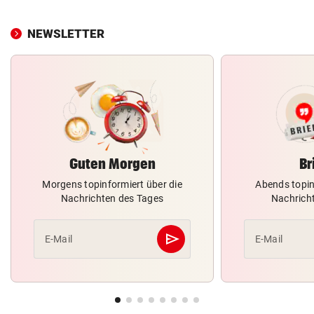
NEWSLETTER
Guten Morgen
Br
Morgens topinformiert über die
Abends topin
Nachrichten des Tages
Nachrich
send
E-Mail
E-Mail
Abschicken